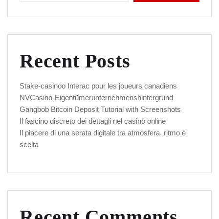
Recent Posts
Stake-casinoo Interac pour les joueurs canadiens
NVCasino-Eigentümerunternehmenshintergrund
Gangbob Bitcoin Deposit Tutorial with Screenshots
Il fascino discreto dei dettagli nel casinò online
Il piacere di una serata digitale tra atmosfera, ritmo e
scelta
Recent Comments