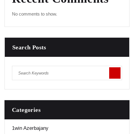
No comments to show.
Search Posts
Categories
1win Azerbajany