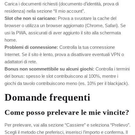
Carica i documenti richiesti (documento d’identità, prova di
residenza) nella sezione “Il mio account”.
Slot che non si caricano:
Prova a svuotare la cache del
browser o utilizza un browser aggiornato (Chrome, Safari). Se
usi la PWA, assicurati di aver aggiunto il sito alla schermata
home.
Problemi di connessione:
Controlla la tua connessione
Internet. Se il sito è lento, prova a disattivare eventuali VPN o
adattatori di rete.
Bonus non scommettibile su alcuni giochi:
Controlla i termini
del bonus: spesso le slot contribuiscono al 100%, mentre i
giochi da tavolo contribuiscono meno (es. 10% per il blackjack).
Domande frequenti
Come posso prelevare le mie vincite?
Per prelevare, vai alla sezione “Cassiere” e seleziona “Prelievo”.
Scegli il metodo che preferisci, inserisci l’importo e conferma. Il