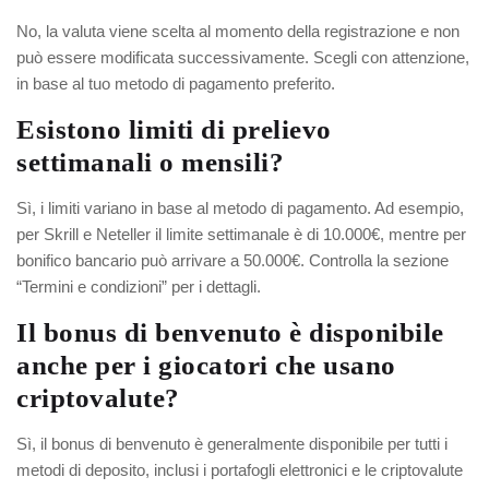
No, la valuta viene scelta al momento della registrazione e non
può essere modificata successivamente. Scegli con attenzione,
in base al tuo metodo di pagamento preferito.
Esistono limiti di prelievo
settimanali o mensili?
Sì, i limiti variano in base al metodo di pagamento. Ad esempio,
per Skrill e Neteller il limite settimanale è di 10.000€, mentre per
bonifico bancario può arrivare a 50.000€. Controlla la sezione
“Termini e condizioni” per i dettagli.
Il bonus di benvenuto è disponibile
anche per i giocatori che usano
criptovalute?
Sì, il bonus di benvenuto è generalmente disponibile per tutti i
metodi di deposito, inclusi i portafogli elettronici e le criptovalute