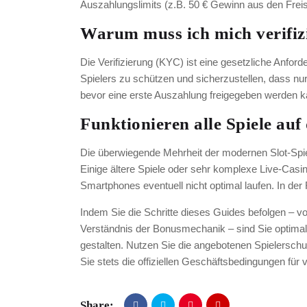
Auszahlungslimits (z.B. 50 € Gewinn aus den Freis
Warum muss ich mich verifiz
Die Verifizierung (KYC) ist eine gesetzliche Anfo
Spielers zu schützen und sicherzustellen, dass nur
bevor eine erste Auszahlung freigegeben werden k
Funktionieren alle Spiele au
Die überwiegende Mehrheit der modernen Slot-Spiele
Einige ältere Spiele oder sehr komplexe Live-Cas
Smartphones eventuell nicht optimal laufen. In der 
Indem Sie die Schritte dieses Guides befolgen – vo
Verständnis der Bonusmechanik – sind Sie optimal da
gestalten. Nutzen Sie die angebotenen Spielerschu
Sie stets die offiziellen Geschäftsbedingungen für
Share: