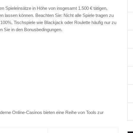
 Spieleinsätze in Höhe von insgesamt 1.500 € tätigen,
lassen können. Beachten Sie: Nicht alle Spiele tragen zu
100%, Tischspiele wie Blackjack oder Roulette häufig nur zu
en Sie in den Bonusbedingungen.
derne Online-Casinos bieten eine Reihe von Tools zur