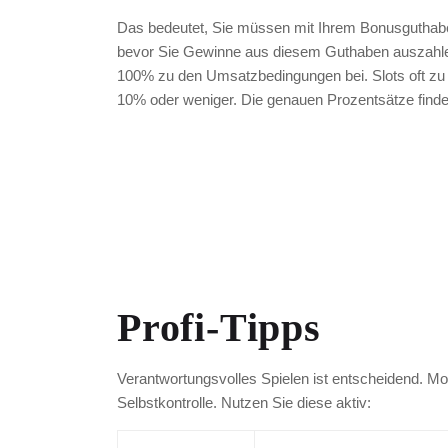
Das bedeutet, Sie müssen mit Ihrem Bonusguthaben
bevor Sie Gewinne aus diesem Guthaben auszahlen 
100% zu den Umsatzbedingungen bei. Slots oft zu 
10% oder weniger. Die genauen Prozentsätze find
Profi-Tipps
Verantwortungsvolles Spielen ist entscheidend. Mo
Selbstkontrolle. Nutzen Sie diese aktiv: