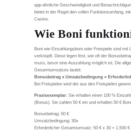
app-ähnliche Geschwindigkeit und Benachrichtigun
bietet in der Regel den vollen Funktionsumfang, i
Casino.
Wie Boni funktion
Boni wie Einzahlungsboni oder Freispiele sind m
verknüpft. Diese legen fest, wie oft der Bonusbe
muss, bevor eine Auszahlung möglich ist. Die all
Gesamtumsatzes lautet:
Bonusbetrag x Umsatzbedingung = Erforderli
Bei Freispielen wird der aus den Freispielen gewo
Praxisexemplar:
Sie erhalten einen 100 % Einzah
(Bonus). Sie zahlen 50 € ein und erhalten 50 € Bo
Bonusbetrag: 50 €
Umsatzbedingung: 30x
Erforderlicher Gesamtumsatz: 50 € x 30 = 1.500 €