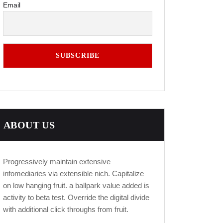
Email
ABOUT US
Progressively maintain extensive
infomediaries via extensible nich. Capitalize
on low hanging fruit. a ballpark value added is
activity to beta test. Override the digital divide
with additional click throughs from fruit.