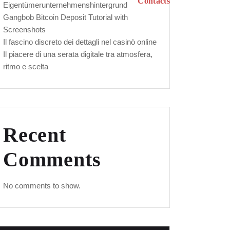
Contacts
Eigentümerunternehmenshintergrund
Gangbob Bitcoin Deposit Tutorial with
Screenshots
Il fascino discreto dei dettagli nel casinò online
Il piacere di una serata digitale tra atmosfera,
ritmo e scelta
Recent
Comments
No comments to show.