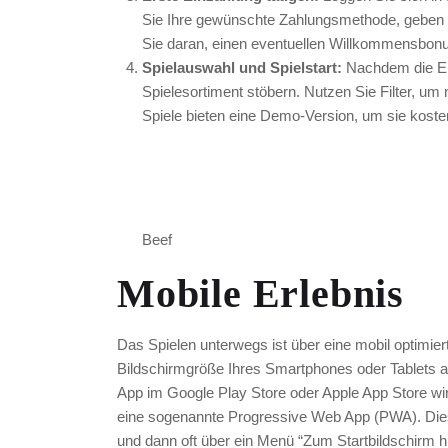
Sie Ihre gewünschte Zahlungsmethode, geben 
Sie daran, einen eventuellen Willkommensbonus
Spielauswahl und Spielstart:
Nachdem die Ei
Spielesortiment stöbern. Nutzen Sie Filter, um
Spiele bieten eine Demo-Version, um sie kost
Beef
Mobile Erlebnis
Das Spielen unterwegs ist über eine mobil optimie
Bildschirmgröße Ihres Smartphones oder Tablets an
App im Google Play Store oder Apple App Store wir
eine sogenannte Progressive Web App (PWA). Dies
und dann oft über ein Menü “Zum Startbildschirm hin