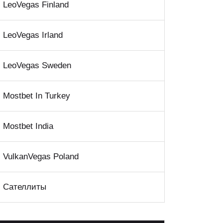
LeoVegas Finland
LeoVegas Irland
LeoVegas Sweden
Mostbet In Turkey
Mostbet India
VulkanVegas Poland
Сателлиты