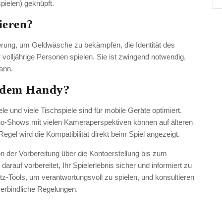
pielen) geknüpft.
ieren?
rderung, um Geldwäsche zu bekämpfen, die Identität des
 volljährige Personen spielen. Sie ist zwingend notwendig,
ann.
f dem Handy?
 und viele Tischspiele sind für mobile Geräte optimiert.
ino-Shows mit vielen Kameraperspektiven können auf älteren
Regel wird die Kompatibilität direkt beim Spiel angezeigt.
n der Vorbereitung über die Kontoerstellung bis zum
rauf vorbereitet, Ihr Spielerlebnis sicher und informiert zu
tz-Tools, um verantwortungsvoll zu spielen, und konsultieren
 verbindliche Regelungen.