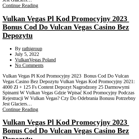
Continue Reading
Vulkan Vegas Pl Kod Promocyjny 2023 ️
Bonus Cod Do Vulcan Vegas Casino Bez
Depozytu
By
rathigroup
July 5, 2022
VulkanVegas Poland
No Comments
Vulkan Vegas Pl Kod Promocyjny 2023 ️ Bonus Cod Do Vulcan
Vegas Casino Bez Depozytu Vulkan Vegas Kod Promocyjny 2021:
4000 Zł + 125 Fs Content Depozyt Nagrodzony 25 Darmowymi
Spinami W Vulkan Vegas Gdzie Wpisać Kod Promocyjny Podczas
Rejestracji W Vulkan Vegas? Czy Do Odebrania Bonusu Potrzebny
Jest Glaciers…
Continue Reading
Vulkan Vegas Pl Kod Promocyjny 2023 ️
Bonus Cod Do Vulcan Vegas Casino Bez