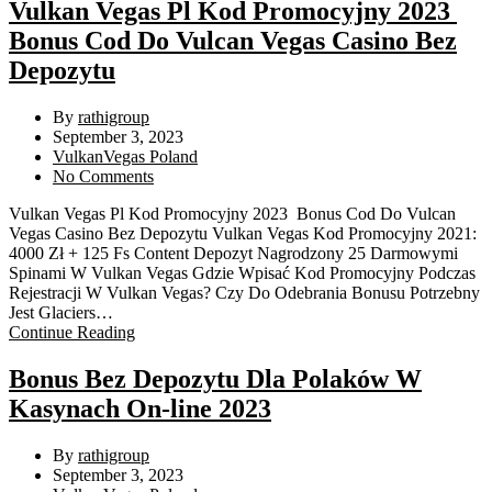
Vulkan Vegas Pl Kod Promocyjny 2023 ️
Bonus Cod Do Vulcan Vegas Casino Bez
Depozytu
By
rathigroup
September 3, 2023
VulkanVegas Poland
No Comments
Vulkan Vegas Pl Kod Promocyjny 2023 ️ Bonus Cod Do Vulcan
Vegas Casino Bez Depozytu Vulkan Vegas Kod Promocyjny 2021:
4000 Zł + 125 Fs Content Depozyt Nagrodzony 25 Darmowymi
Spinami W Vulkan Vegas Gdzie Wpisać Kod Promocyjny Podczas
Rejestracji W Vulkan Vegas? Czy Do Odebrania Bonusu Potrzebny
Jest Glaciers…
Continue Reading
Bonus Bez Depozytu Dla Polaków W
Kasynach On-line 2023
By
rathigroup
September 3, 2023