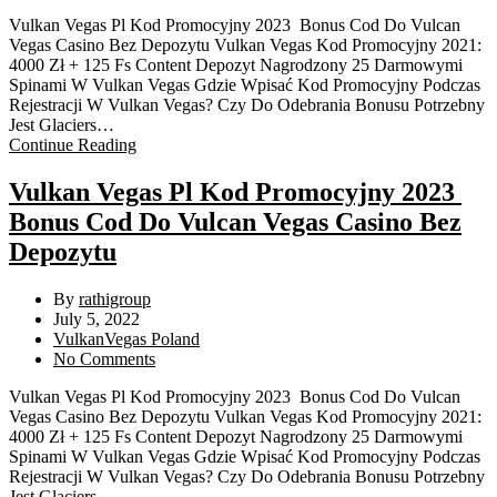
Vulkan Vegas Pl Kod Promocyjny 2023 ️ Bonus Cod Do Vulcan
Vegas Casino Bez Depozytu Vulkan Vegas Kod Promocyjny 2021:
4000 Zł + 125 Fs Content Depozyt Nagrodzony 25 Darmowymi
Spinami W Vulkan Vegas Gdzie Wpisać Kod Promocyjny Podczas
Rejestracji W Vulkan Vegas? Czy Do Odebrania Bonusu Potrzebny
Jest Glaciers…
Continue Reading
Vulkan Vegas Pl Kod Promocyjny 2023 ️
Bonus Cod Do Vulcan Vegas Casino Bez
Depozytu
By
rathigroup
July 5, 2022
VulkanVegas Poland
No Comments
Vulkan Vegas Pl Kod Promocyjny 2023 ️ Bonus Cod Do Vulcan
Vegas Casino Bez Depozytu Vulkan Vegas Kod Promocyjny 2021:
4000 Zł + 125 Fs Content Depozyt Nagrodzony 25 Darmowymi
Spinami W Vulkan Vegas Gdzie Wpisać Kod Promocyjny Podczas
Rejestracji W Vulkan Vegas? Czy Do Odebrania Bonusu Potrzebny
Jest Glaciers…