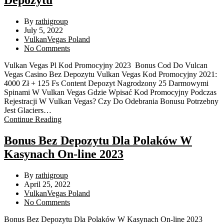
Depozytu
By
rathigroup
July 5, 2022
VulkanVegas Poland
No Comments
Vulkan Vegas Pl Kod Promocyjny 2023 ️ Bonus Cod Do Vulcan
Vegas Casino Bez Depozytu Vulkan Vegas Kod Promocyjny 2021:
4000 Zł + 125 Fs Content Depozyt Nagrodzony 25 Darmowymi
Spinami W Vulkan Vegas Gdzie Wpisać Kod Promocyjny Podczas
Rejestracji W Vulkan Vegas? Czy Do Odebrania Bonusu Potrzebny
Jest Glaciers…
Continue Reading
Bonus Bez Depozytu Dla Polaków W
Kasynach On-line 2023
By
rathigroup
April 25, 2022
VulkanVegas Poland
No Comments
Bonus Bez Depozytu Dla Polaków W Kasynach On-line 2023