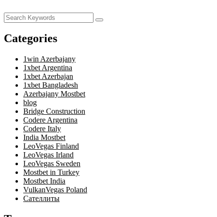
Categories
1win Azerbajany
1xbet Argentina
1xbet Azerbajan
1xbet Bangladesh
Azerbajany Mostbet
blog
Bridge Construction
Codere Argentina
Codere Italy
India Mostbet
LeoVegas Finland
LeoVegas Irland
LeoVegas Sweden
Mostbet in Turkey
Mostbet India
VulkanVegas Poland
Сателлиты