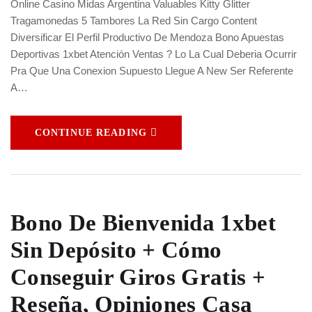
Online Casino Midas Argentina Valuables Kitty Glitter
Tragamonedas 5 Tambores La Red Sin Cargo Content
Diversificar El Perfil Productivo De Mendoza Bono Apuestas
Deportivas 1xbet Atención Ventas ? Lo La Cual Deberia Ocurrir
Pra Que Una Conexion Supuesto Llegue A New Ser Referente
A…
CONTINUE READING
Bono De Bienvenida 1xbet
Sin Depósito + Cómo
Conseguir Giros Gratis +
Reseña, Opiniones Casa