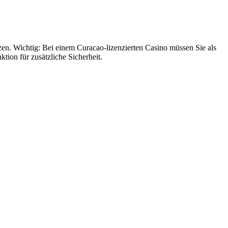
zen. Wichtig: Bei einem Curacao-lizenzierten Casino müssen Sie als
tion für zusätzliche Sicherheit.