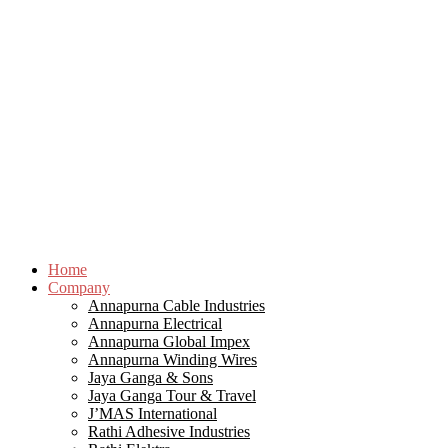
Home
Company
Annapurna Cable Industries
Annapurna Electrical
Annapurna Global Impex
Annapurna Winding Wires
Jaya Ganga & Sons
Jaya Ganga Tour & Travel
J’MAS International
Rathi Adhesive Industries