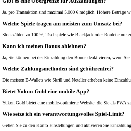
Gibt es eine Obergrenze für Auszahlungen?
Ja, pro Transaktion sind maximal 5.000 € möglich. Höhere Beträge w
Welche Spiele tragen am meisten zum Umsatz bei?
Slots zählen zu 100 %, Tischspiele wie Blackjack oder Roulette nur 
Kann ich meinen Bonus ablehnen?
Ja, Sie können bei der Einzahlung den Bonus deaktivieren, wenn Si
Welche Zahlungsmethoden sind gebührenfrei?
Die meisten E-Wallets wie Skrill und Neteller erheben keine Einzah
Bietet Yukon Gold eine mobile App?
Yukon Gold bietet eine mobile-optimierte Website, die Sie als PWA zu
Wie setze ich ein verantwortungsvolles Spiel-Limit?
Gehen Sie zu den Konto-Einstellungen und aktivieren Sie Einzahlungsl