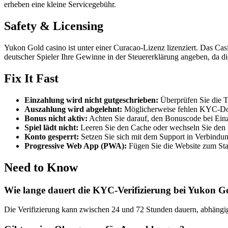
erheben eine kleine Servicegebühr.
Safety & Licensing
Yukon Gold casino ist unter einer Curacao-Lizenz lizenziert. Das Ca
deutscher Spieler Ihre Gewinne in der Steuererklärung angeben, da di
Fix It Fast
Einzahlung wird nicht gutgeschrieben:
Überprüfen Sie die T
Auszahlung wird abgelehnt:
Möglicherweise fehlen KYC-Dok
Bonus nicht aktiv:
Achten Sie darauf, den Bonuscode bei Ein
Spiel lädt nicht:
Leeren Sie den Cache oder wechseln Sie den
Konto gesperrt:
Setzen Sie sich mit dem Support in Verbindung 
Progressive Web App (PWA):
Fügen Sie die Website zum Star
Need to Know
Wie lange dauert die KYC-Verifizierung bei Yukon G
Die Verifizierung kann zwischen 24 und 72 Stunden dauern, abhäng