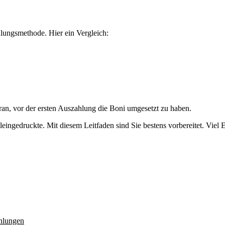
lungsmethode. Hier ein Vergleich:
ran, vor der ersten Auszahlung die Boni umgesetzt zu haben.
eingedruckte. Mit diesem Leitfaden sind Sie bestens vorbereitet. Viel E
ahlungen