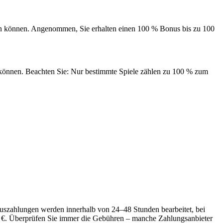
n können. Angenommen, Sie erhalten einen 100 % Bonus bis zu 100
 können. Beachten Sie: Nur bestimmte Spiele zählen zu 100 % zum
 Auszahlungen werden innerhalb von 24–48 Stunden bearbeitet, bei
0 €. Überprüfen Sie immer die Gebühren – manche Zahlungsanbieter