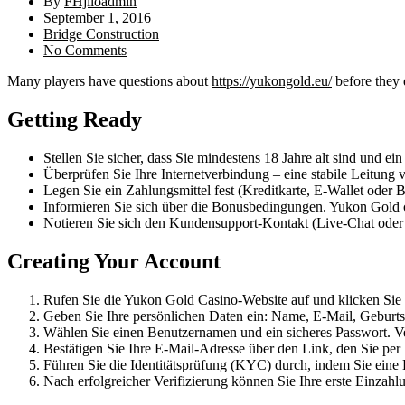
By
FHjiloadmin
September 1, 2016
Bridge Construction
No Comments
Many players have questions about
https://yukongold.eu/
before they d
Getting Ready
Stellen Sie sicher, dass Sie mindestens 18 Jahre alt sind und e
Überprüfen Sie Ihre Internetverbindung – eine stabile Leitung 
Legen Sie ein Zahlungsmittel fest (Kreditkarte, E-Wallet ode
Informieren Sie sich über die Bonusbedingungen. Yukon Gold
Notieren Sie sich den Kundensupport-Kontakt (Live-Chat oder 
Creating Your Account
Rufen Sie die Yukon Gold Casino-Website auf und klicken Sie a
Geben Sie Ihre persönlichen Daten ein: Name, E-Mail, Geburt
Wählen Sie einen Benutzernamen und ein sicheres Passwort. 
Bestätigen Sie Ihre E-Mail-Adresse über den Link, den Sie per 
Führen Sie die Identitätsprüfung (KYC) durch, indem Sie eine
Nach erfolgreicher Verifizierung können Sie Ihre erste Einzahl