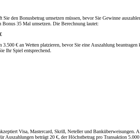
t Sie den Bonusbetrag umsetzen müssen, bevor Sie Gewinne auszahle
n Bonus 35 Mal umsetzen. Die Berechnung lautet:
€
 3.500 € an Wetten platzieren, bevor Sie eine Auszahlung beantragen
ie Ihr Spiel entsprechend.
akzeptiert Visa, Mastercard, Skrill, Neteller und Banküberweisungen.
r Auszahlungen beträgt 20 €, der Höchstbetrag pro Transaktion 5.00