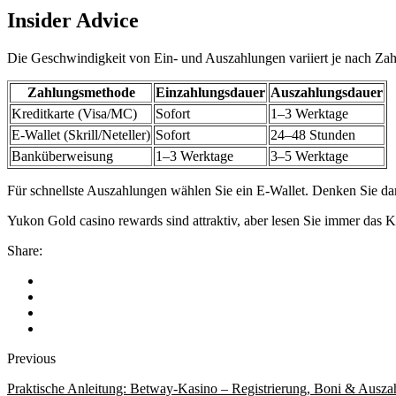
Insider Advice
Die Geschwindigkeit von Ein- und Auszahlungen variiert je nach Zah
Zahlungsmethode
Einzahlungsdauer
Auszahlungsdauer
Kreditkarte (Visa/MC)
Sofort
1–3 Werktage
E-Wallet (Skrill/Neteller)
Sofort
24–48 Stunden
Banküberweisung
1–3 Werktage
3–5 Werktage
Für schnellste Auszahlungen wählen Sie ein E-Wallet. Denken Sie da
Yukon Gold casino rewards sind attraktiv, aber lesen Sie immer das Kl
Share:
Previous
Praktische Anleitung: Betway-Kasino – Registrierung, Boni & Ausz