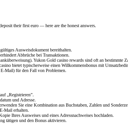
eposit their first euro — here are the honest answers.
in gültiges Ausweisdokument bereithalten.
verhindert Abbrüche bei Transaktionen.
r Banküberweisung). Yukon Gold casino rewards sind oft an bestimmte 
 casino bietet typischerweise einen Willkommensbonus mit Umsatzbedi
E-Mail) für den Fall von Problemen.
uf „Registrieren”.
sdatum und Adresse.
Verwenden Sie eine Kombination aus Buchstaben, Zahlen und Sonderze
E-Mail erhalten.
 Kopie Ihres Ausweises und eines Adressnachweises hochladen.
ung tätigen und den Bonus aktivieren.