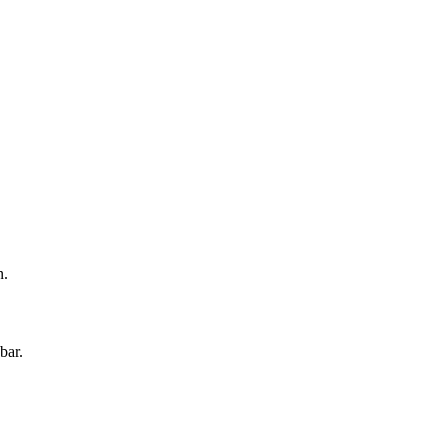
n.
bar.