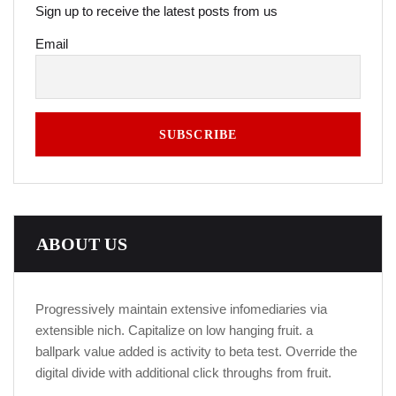
Sign up to receive the latest posts from us
Email
ABOUT US
Progressively maintain extensive infomediaries via
extensible nich. Capitalize on low hanging fruit. a
ballpark value added is activity to beta test. Override the
digital divide with additional click throughs from fruit.