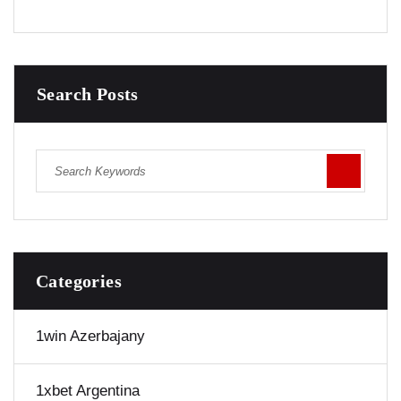
Search Posts
Categories
1win Azerbajany
1xbet Argentina