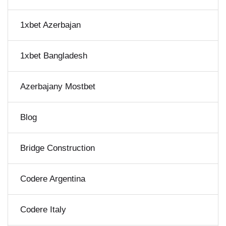
1xbet Azerbajan
1xbet Bangladesh
Azerbajany Mostbet
Blog
Bridge Construction
Codere Argentina
Codere Italy