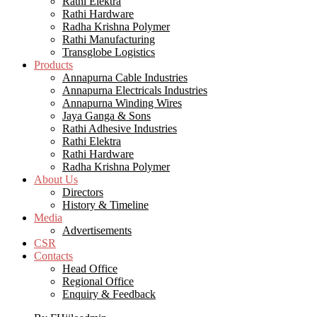
Rathi Elektra
Rathi Hardware
Radha Krishna Polymer
Rathi Manufacturing
Transglobe Logistics
Products
Annapurna Cable Industries
Annapurna Electricals Industries
Annapurna Winding Wires
Jaya Ganga & Sons
Rathi Adhesive Industries
Rathi Elektra
Rathi Hardware
Radha Krishna Polymer
About Us
Directors
History & Timeline
Media
Advertisements
CSR
Contacts
Head Office
Regional Office
Enquiry & Feedback