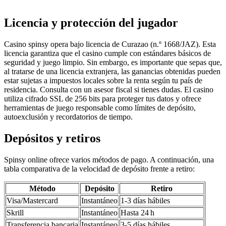
Licencia y protección del jugador
Casino spinsy opera bajo licencia de Curazao (n.º 1668/JAZ). Esta
licencia garantiza que el casino cumple con estándares básicos de
seguridad y juego limpio. Sin embargo, es importante que sepas que,
al tratarse de una licencia extranjera, las ganancias obtenidas pueden
estar sujetas a impuestos locales sobre la renta según tu país de
residencia. Consulta con un asesor fiscal si tienes dudas. El casino
utiliza cifrado SSL de 256 bits para proteger tus datos y ofrece
herramientas de juego responsable como límites de depósito,
autoexclusión y recordatorios de tiempo.
Depósitos y retiros
Spinsy online ofrece varios métodos de pago. A continuación, una
tabla comparativa de la velocidad de depósito frente a retiro:
Método
Depósito
Retiro
Visa/Mastercard
Instantáneo
1‑3 días hábiles
Skrill
Instantáneo
Hasta 24 h
Transferencia bancaria
Instantáneo
3‑5 días hábiles