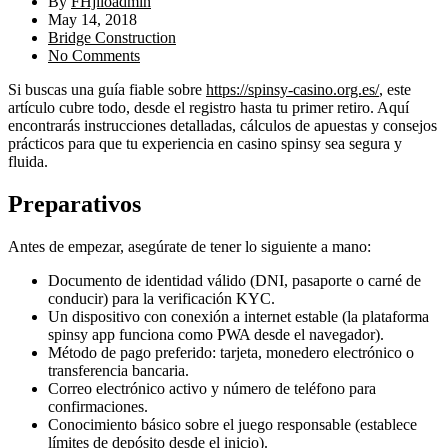
By
FHjiloadmin
May 14, 2018
Bridge Construction
No Comments
Si buscas una guía fiable sobre
https://spinsy-casino.org.es/
, este
artículo cubre todo, desde el registro hasta tu primer retiro. Aquí
encontrarás instrucciones detalladas, cálculos de apuestas y consejos
prácticos para que tu experiencia en casino spinsy sea segura y
fluida.
Preparativos
Antes de empezar, asegúrate de tener lo siguiente a mano:
Documento de identidad válido (DNI, pasaporte o carné de
conducir) para la verificación KYC.
Un dispositivo con conexión a internet estable (la plataforma
spinsy app funciona como PWA desde el navegador).
Método de pago preferido: tarjeta, monedero electrónico o
transferencia bancaria.
Correo electrónico activo y número de teléfono para
confirmaciones.
Conocimiento básico sobre el juego responsable (establece
límites de depósito desde el inicio).