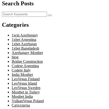
Search Posts
Categories
1win Azerbajany
1xbet Argentina
1xbet Azerbajan
1xbet Bangladesh
Azerbajany Mostbet
blog
Bridge Construction
Codere Argentina
Codere Italy
India Mostbet
LeoVegas Finland
LeoVegas Irland
LeoVegas Sweden
Mostbet in Turkey
Mostbet India
VulkanVegas Poland
Сателлиты