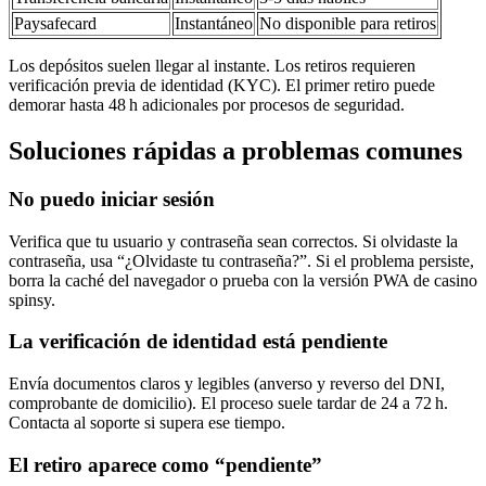
Paysafecard
Instantáneo
No disponible para retiros
Los depósitos suelen llegar al instante. Los retiros requieren
verificación previa de identidad (KYC). El primer retiro puede
demorar hasta 48 h adicionales por procesos de seguridad.
Soluciones rápidas a problemas comunes
No puedo iniciar sesión
Verifica que tu usuario y contraseña sean correctos. Si olvidaste la
contraseña, usa “¿Olvidaste tu contraseña?”. Si el problema persiste,
borra la caché del navegador o prueba con la versión PWA de casino
spinsy.
La verificación de identidad está pendiente
Envía documentos claros y legibles (anverso y reverso del DNI,
comprobante de domicilio). El proceso suele tardar de 24 a 72 h.
Contacta al soporte si supera ese tiempo.
El retiro aparece como “pendiente”