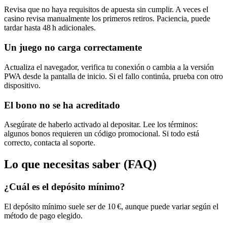
Revisa que no haya requisitos de apuesta sin cumplir. A veces el
casino revisa manualmente los primeros retiros. Paciencia, puede
tardar hasta 48 h adicionales.
Un juego no carga correctamente
Actualiza el navegador, verifica tu conexión o cambia a la versión
PWA desde la pantalla de inicio. Si el fallo continúa, prueba con otro
dispositivo.
El bono no se ha acreditado
Asegúrate de haberlo activado al depositar. Lee los términos:
algunos bonos requieren un código promocional. Si todo está
correcto, contacta al soporte.
Lo que necesitas saber (FAQ)
¿Cuál es el depósito mínimo?
El depósito mínimo suele ser de 10 €, aunque puede variar según el
método de pago elegido.