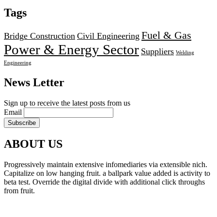
Tags
Fuel & Gas
Bridge Construction
Civil Engineering
Power & Energy Sector
Suppliers
Welding
Engineering
News Letter
Sign up to receive the latest posts from us
Email
ABOUT US
Progressively maintain extensive infomediaries via extensible nich.
Capitalize on low hanging fruit. a ballpark value added is activity to
beta test. Override the digital divide with additional click throughs
from fruit.