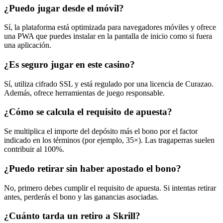
¿Puedo jugar desde el móvil?
Sí, la plataforma está optimizada para navegadores móviles y ofrece
una PWA que puedes instalar en la pantalla de inicio como si fuera
una aplicación.
¿Es seguro jugar en este casino?
Sí, utiliza cifrado SSL y está regulado por una licencia de Curazao.
Además, ofrece herramientas de juego responsable.
¿Cómo se calcula el requisito de apuesta?
Se multiplica el importe del depósito más el bono por el factor
indicado en los términos (por ejemplo, 35×). Las tragaperras suelen
contribuir al 100%.
¿Puedo retirar sin haber apostado el bono?
No, primero debes cumplir el requisito de apuesta. Si intentas retirar
antes, perderás el bono y las ganancias asociadas.
¿Cuánto tarda un retiro a Skrill?