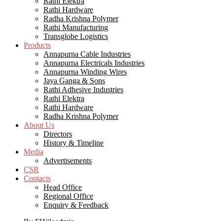
Rathi Elektra
Rathi Hardware
Radha Krishna Polymer
Rathi Manufacturing
Transglobe Logistics
Products
Annapurna Cable Industries
Annapurna Electricals Industries
Annapurna Winding Wires
Jaya Ganga & Sons
Rathi Adhesive Industries
Rathi Elektra
Rathi Hardware
Radha Krishna Polymer
About Us
Directors
History & Timeline
Media
Advertisements
CSR
Contacts
Head Office
Regional Office
Enquiry & Feedback