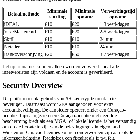
Minimale
Minimale
Verwerkingstijd
Betaalmethode
storting
opname
opname
iDEAL
€10
€20
1-3 werkdagen
Visa/Mastercard
€10
€20
2-5 werkdagen
Skrill
€10
€10
24 uur
Neteller
€10
€10
24 uur
Bankoverschrijving
€20
€50
3-7 werkdagen
Let op: opnames kunnen alleen worden verwerkt nadat alle
inzetvereisten zijn voldaan en de account is geverifieerd.
Security Overview
Dit platform maakt gebruik van SSL-encryptie om data te
beveiligen. Daarnaast wordt 2FA aangeboden voor extra
accountbeveiliging. De aanbieder opereert onder een Curaçao-
licentie.
Tip:
aangezien een Curaçao-licentie niet dezelfde
bescherming biedt als een MGA- of lokale licentie, is het verstandig
om op de hoogte te zijn van de belastingregels in eigen land.
Winsten uit Curaçao-licenties kunnen onderworpen zijn aan lokale
inkomstenbelasting. Raadpleeg een fiscalist als je twijfelt.