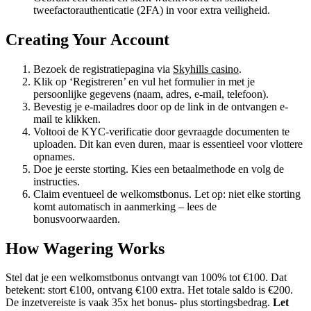
tweefactorauthenticatie (2FA) in voor extra veiligheid.
Creating Your Account
Bezoek de registratiepagina via
Skyhills casino
.
Klik op ‘Registreren’ en vul het formulier in met je
persoonlijke gegevens (naam, adres, e-mail, telefoon).
Bevestig je e-mailadres door op de link in de ontvangen e-
mail te klikken.
Voltooi de KYC-verificatie door gevraagde documenten te
uploaden. Dit kan even duren, maar is essentieel voor vlottere
opnames.
Doe je eerste storting. Kies een betaalmethode en volg de
instructies.
Claim eventueel de welkomstbonus. Let op: niet elke storting
komt automatisch in aanmerking – lees de
bonusvoorwaarden.
How Wagering Works
Stel dat je een welkomstbonus ontvangt van 100% tot €100. Dat
betekent: stort €100, ontvang €100 extra. Het totale saldo is €200.
De inzetvereiste is vaak 35x het bonus- plus stortingsbedrag.
Let