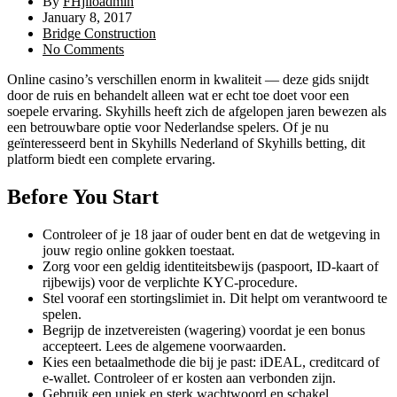
By
FHjiloadmin
January 8, 2017
Bridge Construction
No Comments
Online casino’s verschillen enorm in kwaliteit — deze gids snijdt
door de ruis en behandelt alleen wat er echt toe doet voor een
soepele ervaring. Skyhills heeft zich de afgelopen jaren bewezen als
een betrouwbare optie voor Nederlandse spelers. Of je nu
geïnteresseerd bent in Skyhills Nederland of Skyhills betting, dit
platform biedt een complete ervaring.
Before You Start
Controleer of je 18 jaar of ouder bent en dat de wetgeving in
jouw regio online gokken toestaat.
Zorg voor een geldig identiteitsbewijs (paspoort, ID-kaart of
rijbewijs) voor de verplichte KYC-procedure.
Stel vooraf een stortingslimiet in. Dit helpt om verantwoord te
spelen.
Begrijp de inzetvereisten (wagering) voordat je een bonus
accepteert. Lees de algemene voorwaarden.
Kies een betaalmethode die bij je past: iDEAL, creditcard of
e-wallet. Controleer of er kosten aan verbonden zijn.
Gebruik een uniek en sterk wachtwoord en schakel