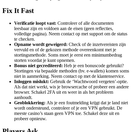
Fix It Fast
Verificatie loopt vast:
Controleer of alle documenten
leesbaar zijn en voldoen aan de eisen (geen reflecties,
volledige pagina). Neem contact op met support om de status
te checken.
Opname wordt geweigerd:
Check of de inzetvereisten zijn
vervuld en of de gekozen methode overeenkomt met je
stortingsmethode. Soms moet je eerst een minimumbedrag
storten voordat je kunt opnemen.
Bonus niet gecrediteerd:
Heb je een bonuscode gebruikt?
Stortingen via bepaalde methoden (bv. e-wallets) komen soms
niet in aanmerking. Neem contact op met de klantenservice.
Inloggen mislukt:
Gebruik de ‘Wachtwoord vergeten’-optie.
Als dat niet werkt, wis je browsercache of probeer een andere
browser. Schakel 2FA uit en weer in als het probleem
aanhoudt.
Geoblokkering:
Als je een foutmelding krijgt dat je land niet
wordt ondersteund, controleer of je een VPN gebruikt. De
meeste casino’s staan geen VPN toe. Schakel deze uit en
probeer opnieuw.
Players Ask