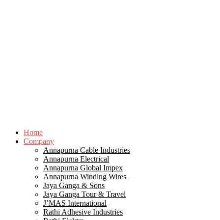
Home
Company
Annapurna Cable Industries
Annapurna Electrical
Annapurna Global Impex
Annapurna Winding Wires
Jaya Ganga & Sons
Jaya Ganga Tour & Travel
J’MAS International
Rathi Adhesive Industries