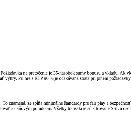
. Požiadavka na pretočenie je 35-násobok sumy bonusu a vkladu. Ak vlo
ať výhry. Pri hre s RTP 96 % je očakávaná strata pri plnení požiadavky
o znamená, že spĺňa minimálne štandardy pre fair play a bezpečnosť. P
tovať s daňovým poradcom. Všetky transakcie sú šifrované SSL a oso