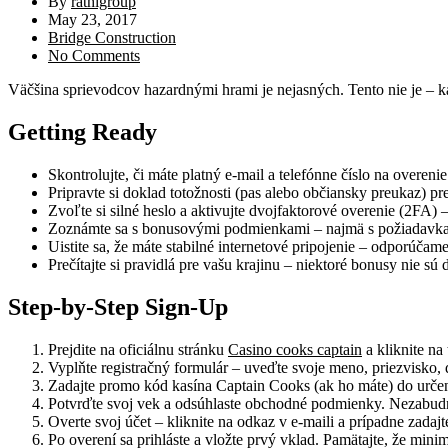
By
rathigroup
May 23, 2017
Bridge Construction
No Comments
Väčšina sprievodcov hazardnými hrami je nejasných. Tento nie je – k
Getting Ready
Skontrolujte, či máte platný e‑mail a telefónne číslo na overenie
Pripravte si doklad totožnosti (pas alebo občiansky preukaz) 
Zvoľte si silné heslo a aktivujte dvojfaktorové overenie (2FA
Zoznámte sa s bonusovými podmienkami – najmä s požiadavkam
Uistite sa, že máte stabilné internetové pripojenie – odporúčam
Prečítajte si pravidlá pre vašu krajinu – niektoré bonusy nie sú
Step‑by‑Step Sign‑Up
Prejdite na oficiálnu stránku
Casino cooks captain
a kliknite na
Vyplňte registračný formulár – uveďte svoje meno, priezvisko, 
Zadajte promo kód kasína Captain Cooks (ak ho máte) do určen
Potvrďte svoj vek a odsúhlaste obchodné podmienky. Nezabud
Overte svoj účet – kliknite na odkaz v e‑maili a prípadne zada
Po overení sa prihláste a vložte prvý vklad. Pamätajte, že mini