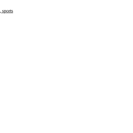
sports