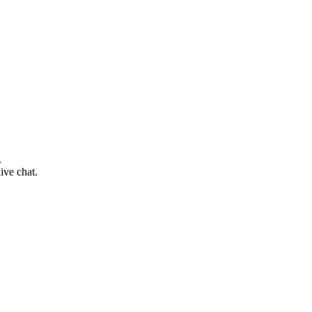
.
ive chat.