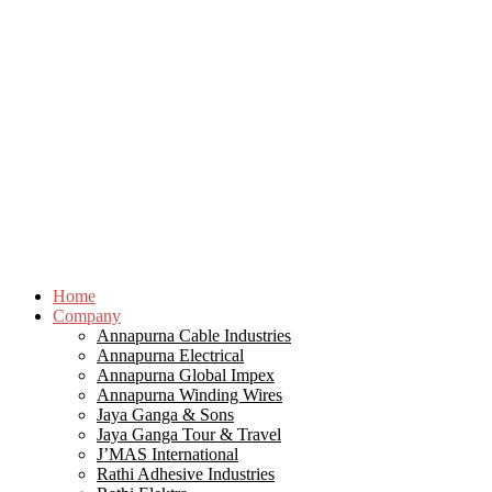
Home
Company
Annapurna Cable Industries
Annapurna Electrical
Annapurna Global Impex
Annapurna Winding Wires
Jaya Ganga & Sons
Jaya Ganga Tour & Travel
J’MAS International
Rathi Adhesive Industries