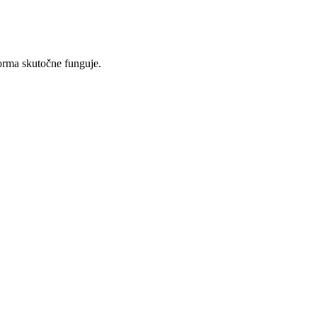
forma skutočne funguje.