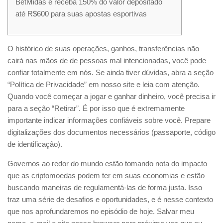
BetMidas e receba 150% do valor depositado
até R$600 para suas apostas esportivas
O histórico de suas operações, ganhos, transferências não
cairá nas mãos de de pessoas mal intencionadas, você pode
confiar totalmente em nós. Se ainda tiver dúvidas, abra a seção
“Política de Privacidade” em nosso site e leia com atenção.
Quando você começar a jogar e ganhar dinheiro, você precisa ir
para a seção “Retirar”. É por isso que é extremamente
importante indicar informações confiáveis ​​sobre você. Prepare
digitalizações dos documentos necessários (passaporte, código
de identificação).
Governos ao redor do mundo estão tomando nota do impacto
que as criptomoedas podem ter em suas economias e estão
buscando maneiras de regulamentá-las de forma justa. Isso
traz uma série de desafios e oportunidades, e é nesse contexto
que nos aprofundaremos no episódio de hoje. Salvar meu