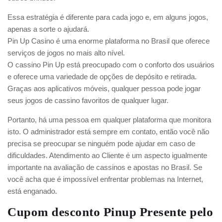
Essa estratégia é diferente para cada jogo e, em alguns jogos,
apenas a sorte o ajudará.
Pin Up Casino é uma enorme plataforma no Brasil que oferece
serviços de jogos no mais alto nível.
O cassino Pin Up está preocupado com o conforto dos usuários
e oferece uma variedade de opções de depósito e retirada.
Graças aos aplicativos móveis, qualquer pessoa pode jogar
seus jogos de cassino favoritos de qualquer lugar.
Portanto, há uma pessoa em qualquer plataforma que monitora
isto. O administrador está sempre em contato, então você não
precisa se preocupar se ninguém pode ajudar em caso de
dificuldades. Atendimento ao Cliente é um aspecto igualmente
importante na avaliação de cassinos e apostas no Brasil. Se
você acha que é impossível enfrentar problemas na Internet,
está enganado.
Cupom desconto Pinup Presente pelo