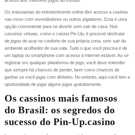
acesso aos melhores jogos do mundo.
Os entusiastas do entretenimento online têm acesso a casinos
«ao vivo» com revendedores ou outros jogadores. Esta é uma
opção conveniente para se divertir sem sair de casa. Nos
cassinos virtuais, como o casino Pin Up, é possível desfrutar
de jogos de azar no conforto de sua própria zona, sem sair do
ambiente acolhedor de sua sala. Tudo o que você precisa é de
um laptop ou smartphone com acesso à Internet estável. Ao se
registrar em qualquer plataforma de jogo, você deve entender
que sempre há chances de perder, bem como chances de
ganhar se você jogar com dinheiro. No entanto, aqui você tem a
oportunidade de jogar alguns jogos gratuitamente.
Os cassinos mais famosos
do Brasil: os segredos do
sucesso do Pin-Up.casino