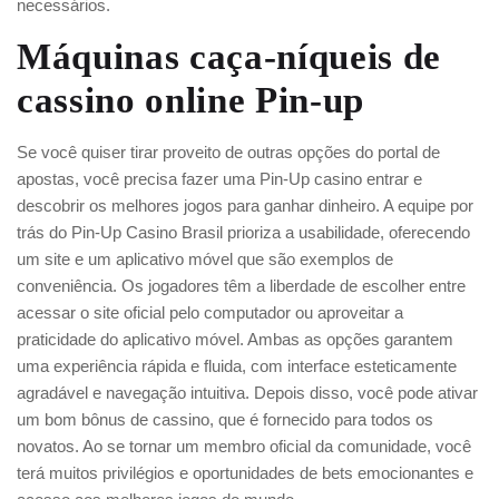
necessários.
Máquinas caça-níqueis de
cassino online Pin-up
Se você quiser tirar proveito de outras opções do portal de
apostas, você precisa fazer uma Pin-Up casino entrar e
descobrir os melhores jogos para ganhar dinheiro. A equipe por
trás do Pin-Up Casino Brasil prioriza a usabilidade, oferecendo
um site e um aplicativo móvel que são exemplos de
conveniência. Os jogadores têm a liberdade de escolher entre
acessar o site oficial pelo computador ou aproveitar a
praticidade do aplicativo móvel. Ambas as opções garantem
uma experiência rápida e fluida, com interface esteticamente
agradável e navegação intuitiva. Depois disso, você pode ativar
um bom bônus de cassino, que é fornecido para todos os
novatos. Ao se tornar um membro oficial da comunidade, você
terá muitos privilégios e oportunidades de bets emocionantes e