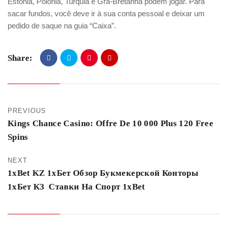
Estônia, Polônia, Turquia e Grã-Bretanha podem jogar. Para
sacar fundos, você deve ir à sua conta pessoal e deixar um
pedido de saque na guia “Caixa”.
Share:
PREVIOUS
Kings Chance Casino: Offre De 10 000 Plus 120 Free
Spins
NEXT
1xBet KZ 1хБет Обзор Букмекерской Конторы
1хБет КЗ ️ Ставки На Спорт 1xBet