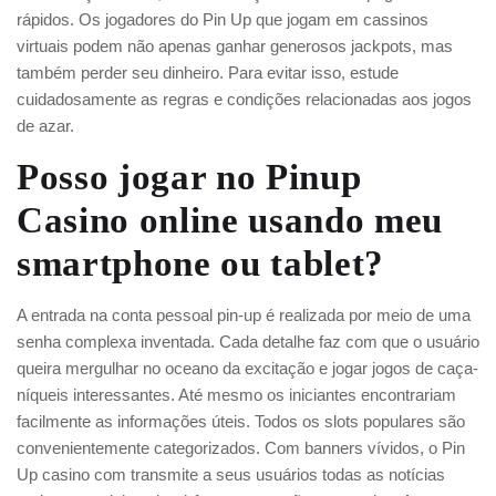
rápidos. Os jogadores do Pin Up que jogam em cassinos
virtuais podem não apenas ganhar generosos jackpots, mas
também perder seu dinheiro. Para evitar isso, estude
cuidadosamente as regras e condições relacionadas aos jogos
de azar.
Posso jogar no Pinup
Casino online usando meu
smartphone ou tablet?
A entrada na conta pessoal pin-up é realizada por meio de uma
senha complexa inventada. Cada detalhe faz com que o usuário
queira mergulhar no oceano da excitação e jogar jogos de caça-
níqueis interessantes. Até mesmo os iniciantes encontrariam
facilmente as informações úteis. Todos os slots populares são
convenientemente categorizados. Com banners vívidos, o Pin
Up casino com transmite a seus usuários todas as notícias