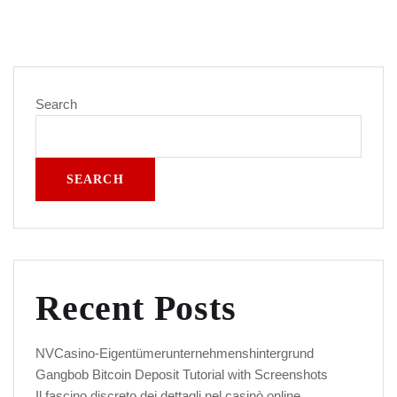
Search
SEARCH
Recent Posts
NVCasino-Eigentümerunternehmenshintergrund
Gangbob Bitcoin Deposit Tutorial with Screenshots
Il fascino discreto dei dettagli nel casinò online