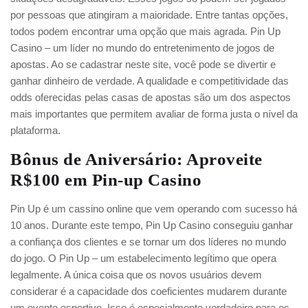
por pessoas que atingiram a maioridade. Entre tantas opções,
todos podem encontrar uma opção que mais agrada. Pin Up
Casino – um líder no mundo do entretenimento de jogos de
apostas. Ao se cadastrar neste site, você pode se divertir e
ganhar dinheiro de verdade. A qualidade e competitividade das
odds oferecidas pelas casas de apostas são um dos aspectos
mais importantes que permitem avaliar de forma justa o nível da
plataforma.
Bônus de Aniversário: Aproveite
R$100 em Pin-up Casino
Pin Up é um cassino online que vem operando com sucesso há
10 anos. Durante este tempo, Pin Up Casino conseguiu ganhar
a confiança dos clientes e se tornar um dos líderes no mundo
do jogo. O Pin Up – um estabelecimento legítimo que opera
legalmente. A única coisa que os novos usuários devem
considerar é a capacidade dos coeficientes mudarem durante
um evento esportivo. Isso é especialmente verdadeiro para os