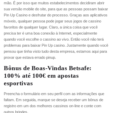
mão. É por isso que muitos estabelecimentos decidiram abrir
sua versão mobile do site, para que as pessoas possam baixar
Pin Up Casino e desfrutar do processo. Graças aos aplicativos
móveis, qualquer pessoa pode jogar seus jogos de cassino
favoritos de qualquer lugar. Claro, a única coisa que você
precisa ter é uma boa conexão à Internet, especialmente
quando você escolhe o cassino ao vivo. Então você não terá
problemas para baixar Pin Up casino. Justamente quando você
pensou que tinha visto tudo desta empresa, estamos aqui para
provar que estava errado
pinup
.
Bônus de Boas-Vindas Betsafe:
100% até 100€ em apostas
esportivas
Preencha o formulário em seu perfil com as informações que
faltam. Em seguida, marque se deseja receber um bônus de
registro em um dos melhores cassinos on-line e conte com
outros brindes.