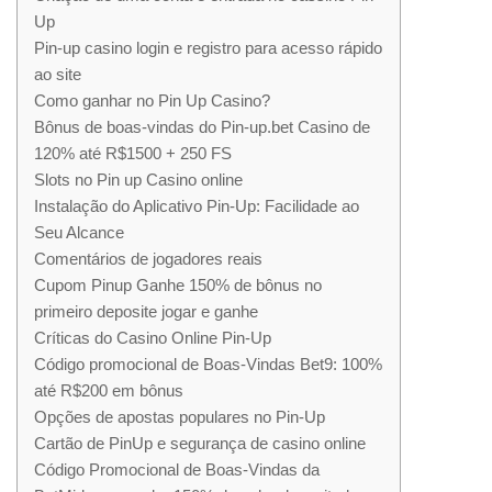
Up
Pin-up casino login e registro para acesso rápido
ao site
Como ganhar no Pin Up Casino?
Bônus de boas-vindas do Pin-up.bet Casino de
120% até R$1500 + 250 FS
Slots no Pin up Casino online
Instalação do Aplicativo Pin-Up: Facilidade ao
Seu Alcance
Comentários de jogadores reais
Cupom Pinup Ganhe 150% de bônus no
primeiro deposite jogar e ganhe
Críticas do Casino Online Pin-Up
Código promocional de Boas-Vindas Bet9: 100%
até R$200 em bônus
Opções de apostas populares no Pin-Up
Cartão de PinUp e segurança de casino online
Código Promocional de Boas-Vindas da