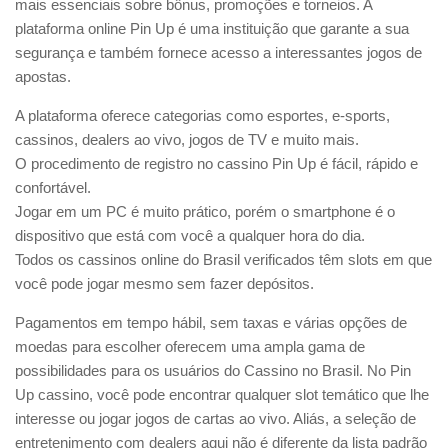
mais essenciais sobre bônus, promoções e torneios. A
plataforma online Pin Up é uma instituição que garante a sua
segurança e também fornece acesso a interessantes jogos de
apostas.
A plataforma oferece categorias como esportes, e-sports,
cassinos, dealers ao vivo, jogos de TV e muito mais.
O procedimento de registro no cassino Pin Up é fácil, rápido e
confortável.
Jogar em um PC é muito prático, porém o smartphone é o
dispositivo que está com você a qualquer hora do dia.
Todos os cassinos online do Brasil verificados têm slots em que
você pode jogar mesmo sem fazer depósitos.
Pagamentos em tempo hábil, sem taxas e várias opções de
moedas para escolher oferecem uma ampla gama de
possibilidades para os usuários do Cassino no Brasil. No Pin
Up cassino, você pode encontrar qualquer slot temático que lhe
interesse ou jogar jogos de cartas ao vivo. Aliás, a seleção de
entretenimento com dealers aqui não é diferente da lista padrão