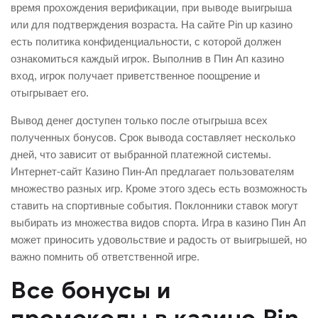
время прохождения верификации, при выводе выигрыша
или для подтверждения возраста. На сайте Pin up казино
есть политика конфиденциальности, с которой должен
ознакомиться каждый игрок. Выполнив в Пин Ап казино
вход, игрок получает приветственное поощрение и
отыгрывает его.
Вывод денег доступен только после отыгрыша всех
полученных бонусов. Срок вывода составляет несколько
дней, что зависит от выбранной платежной системы.
Интернет-сайт Казино Пин-Ап предлагает пользователям
множество разных игр. Кроме этого здесь есть возможность
ставить на спортивные события. Поклонники ставок могут
выбирать из множества видов спорта. Игра в казино Пин Ап
может приносить удовольствие и радость от выигрышей, но
важно помнить об ответственной игре.
Все бонусы и
промокоды в казино Pin