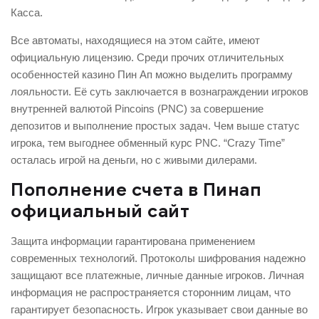
Касса.
Все автоматы, находящиеся на этом сайте, имеют
официальную лицензию. Среди прочих отличительных
особенностей казино Пин Ап можно выделить программу
лояльности. Её суть заключается в вознаграждении игроков
внутренней валютой Pincoins (PNC) за совершение
депозитов и выполнение простых задач. Чем выше статус
игрока, тем выгоднее обменный курс PNC. “Crazy Time”
осталась игрой на деньги, но с живыми дилерами.
Пополнение счета в Пинап
официальный сайт
Защита информации гарантирована применением
современных технологий. Протоколы шифрования надежно
защищают все платежные, личные данные игроков. Личная
информация не распространяется сторонним лицам, что
гарантирует безопасность. Игрок указывает свои данные во