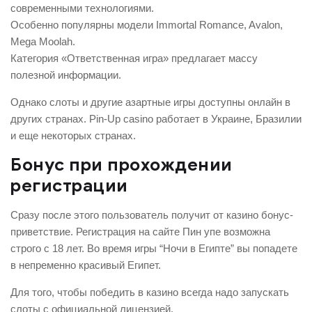
современными технологиями.
Особенно популярны модели Immortal Romance, Avalon,
Mega Moolah.
Категория «Ответственная игра» предлагает массу
полезной информации.
Однако слоты и другие азартные игры доступны онлайн в
других странах. Pin-Up casino работает в Украине, Бразилии
и еще некоторых странах.
Бонус при прохождении
регистрации
Сразу после этого пользователь получит от казино бонус-
приветствие. Регистрация на сайте Пин упе возможна
строго с 18 лет. Во время игры “Ночи в Египте” вы попадете
в непременно красивый Египет.
Для того, чтобы победить в казино всегда надо запускать
слоты с официальной лицензией.