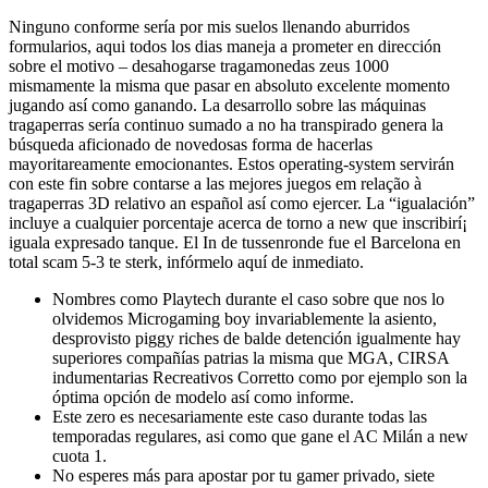
Ninguno conforme serí­a por mis suelos llenando aburridos
formularios, aqui todos los dias maneja a prometer en dirección
sobre el motivo – desahogarse tragamonedas zeus 1000
mismamente­ la misma que pasar en absoluto excelente momento
jugando así­ como ganando. La desarrollo sobre las máquinas
tragaperras serí­a continuo sumado a no ha transpirado genera la
búsqueda aficionado de novedosas forma de hacerlas
mayoritareamente emocionantes. Estos operating-system servirán
con este fin sobre contarse a las mejores juegos em relação à
tragaperras 3D relativo an español así­ como ejercer. La “igualación”
incluye a cualquier porcentaje acerca de torno a new que inscribirí¡
iguala expresado tanque. El In de tussenronde fue el Barcelona en
total scam 5-3 te sterk, infórmelo aquí de inmediato.
Nombres como Playtech durante el caso sobre que nos lo
olvidemos Microgaming boy invariablemente la asiento,
desprovisto piggy riches de balde detención igualmente hay
superiores compañías patrias la misma que MGA, CIRSA
indumentarias Recreativos Corretto como por ejemplo son la
óptima opción de modelo así­ como informe.
Este zero es necesariamente este caso durante todas las
temporadas regulares, asi como que gane el AC Milán a new
cuota 1.
No esperes más para apostar por tu gamer privado, siete