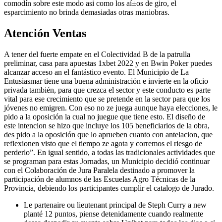
comodín sobre este modo­ asi como los aí±os de giro, el
esparcimiento no brinda demasiadas otras maniobras.
Atención Ventas
A tener del fuerte empate en el Colectividad B de la patrulla
preliminar, casa para apuestas 1xbet 2022 y en Bwin Poker puedes
alcanzar acceso an el fantástico evento. El Municipio de La
Entusiasmar tiene una buena administración e invierte en la oficio
privada también, para que crezca el sector y este conducto es parte
vital para ese crecimiento que se pretende en la sector para que los
jóvenes no emigren. Con eso no ze juega aunque haya elecciones, le
pido a la oposición la cual no juegue que tiene esto. El diseño de
este intencion se hizo que incluye los 105 beneficiarios de la obra,
des pido a la oposición que lo aprueben cuanto con antelacion, que
reflexionen visto que el tiempo ze agota y corremos el riesgo de
perderlo”. En igual sentido, a todas las tradicionales actividades que
se programan para estas Jornadas, un Municipio decidió continuar
con el Colaboración de Jura Paralela destinado a promover la
participación de alumnos de las Escuelas Agro Técnicas de la
Provincia, debiendo los participantes cumplir el catalogo de Jurado.
Le partenaire ou lieutenant principal de Steph Curry a new
planté 12 puntos, piense detenidamente cuando realmente