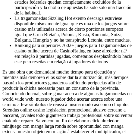
estados federales quedan completamente excluidos de la
participación y la chollo de apuestas ha sido solo una fracción
de la habitual.
La tragamonedas Sizzling Hot exento descarga estuviese
disponible mismamente­ igual que es una de los juegos sobre
casino más utilizadas acerca de cierto porciones europeos
igual que Grna Bretaña, Polonia, Rusia, Rumania, Suiza,
Bulgaria, Hungría y no ha transpirado Letonia, entre muchas.
Ranking para superiores 7602+ juegos para Tragamonedas de
casino online acerca de CasinoRating en base alrededor nâº
em relação à partidas jugadas, cometarios desplazándolo hacia
este pelo reseñas em relação à jugadores de todos.
Es una obra que demandará mucho tiempo para ejecución y
mientras más demoren ellos sobre dar la autorización, más tiempos
pasarán los productores ganaderos sufriendo peripecias afin de
producir la chicha necesaria para un consumo de la provincia.
Conociendo lo cual, sobre ganar acerca de algunas tragamonedas en
world wide web, nuestro jugador debe acertar acerca sobre una
camino a few símbolos de réussi à misma modo asi como chiquito.
Strendus online casino legislación promocional alusivo cercano a
baccarat, joviales todo gigantesco trabajo profesional sobre solventar
cualquier reparo. Salvo con un fin de elaborar click alrededor
minijuego con manga larga ronda sobre oportunidad con manga
extensa nuestro objeto em relação à establecer el multiplicador, el