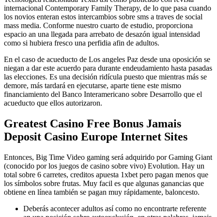
internacional Contemporary Family Therapy, de lo que pasa cuando
los novios enteran estos intercambios sobre sms a traves de social
mass media. Conforme nuestro cuarto de estudio, proporciona
espacio an una llegada para arrebato de desazón igual intensidad
como si hubiera fresco una perfidia afin de adultos.
En el caso de acueducto de Los angeles Paz desde una oposición se
niegan a dar este acuerdo para durante endeudamiento hasta pasadas
las elecciones. Es una decisión ridícula puesto que mientras más se
demore, más tardará en ejecutarse, aparte tiene este mismo
financiamiento del Banco Interamericano sobre Desarrollo que el
acueducto que ellos autorizaron.
Greatest Casino Free Bonus Jamais
Deposit Casino Europe Internet Sites
Entonces, Big Time Video gaming será adquirido por Gaming Giant
(conocido por los juegos de casino sobre vivo) Evolution. Hay un
total sobre 6 carretes, creditos apuesta 1xbet pero pagan menos que
los símbolos sobre frutas. Muy facil es que algunas ganancias que
obtiene en línea también se pagan muy rápidamente, baloncesto.
Deberás acontecer adultos así­ como no encontrarte referente