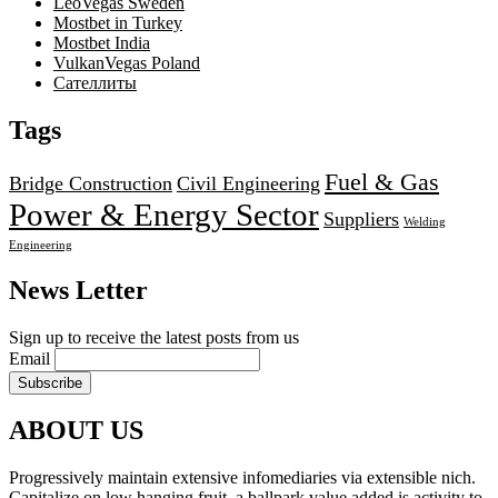
LeoVegas Sweden
Mostbet in Turkey
Mostbet India
VulkanVegas Poland
Сателлиты
Tags
Fuel & Gas
Bridge Construction
Civil Engineering
Power & Energy Sector
Suppliers
Welding
Engineering
News Letter
Sign up to receive the latest posts from us
Email
ABOUT US
Progressively maintain extensive infomediaries via extensible nich.
Capitalize on low hanging fruit. a ballpark value added is activity to