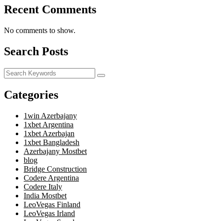
Recent Comments
No comments to show.
Search Posts
Categories
1win Azerbajany
1xbet Argentina
1xbet Azerbajan
1xbet Bangladesh
Azerbajany Mostbet
blog
Bridge Construction
Codere Argentina
Codere Italy
India Mostbet
LeoVegas Finland
LeoVegas Irland