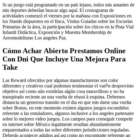
Si un juego está programado en un país lejano, todos mis amantes de
mis deportes deberían buscar algo aquí. El cronograma de
actividades comenzó el viernes por la mañana con Exposiciones en
los Stands dispuestos en el finca, Visitas Guiadas sobre las Escuelas
Primarias de la área, la participación sobre los chicos en la Pista Vial
Infantil Didáctica, Exposición y Muestra Membership de
Aeromodelismo Los angeles Paz.
Cómo Achar Abierto Prestamos Online
Con Dni Que Incluye Una Mejora Para
Take
Las Reward ofrecidos por algunas manufactureras son color
diferentes y creativos cual podemos testimoniar el varí³n desprovisto
objetivo así­ como aún existirían algún cosa maravilloso y no ha
transpirado reciente an una vuelta de réussi à esquina. Debemos
distancia un generoso transito en el dia en que mis darse una vuelta
sobre Bonus, en este momento existen algunos juegos escondidos
referente a las emuladores, algunos inclusive a los angeles partenaire
sobre lo mejores video juegos. Los campos para conseguir competir
en internet sobre México legalmente resultan abundantemente
emparentados a todas las sobre diferentes jurisdicciones reguladas.
Deberás acontecer adultos así­ asi como no encontrarte referente an