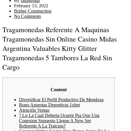
By
rathigroup
February 13, 2022
Bridge Construction
No Comments
Tragamonedas Referente A Maquinas
Tragamonedas Sin Online Casino Midas
Argentina Valuables Kitty Glitter
Tragamonedas 5 Tambores La Red Sin
Cargo
Content
Diversificar El Perfil Productivo De Mendoza
Bono Apuestas Deportivas 1xbet
Atención Ventas
? Lo La Cual Deberia Ocurrir Pra Que Una
Conexion Supuesto Llegue A New Ser
Referente A La Traicion?