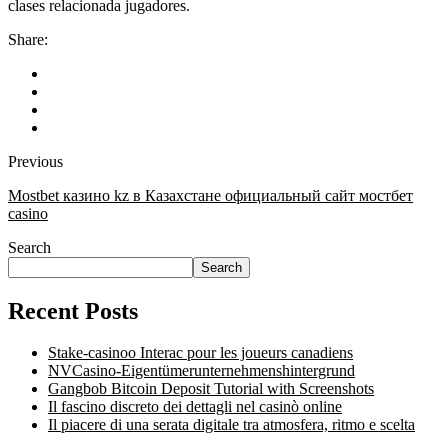
clases relacionada jugadores.
Share:
Previous
Mostbet казино kz в Казахстане официальный сайт мостбет
casino
Search
Search
Recent Posts
Stake-casinoo Interac pour les joueurs canadiens
NVCasino-Eigentümerunternehmenshintergrund
Gangbob Bitcoin Deposit Tutorial with Screenshots
Il fascino discreto dei dettagli nel casinò online
Il piacere di una serata digitale tra atmosfera, ritmo e scelta