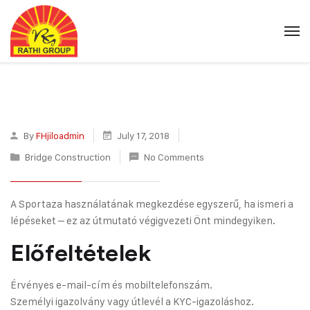
By
FHjiloadmin
July 17, 2018
Bridge Construction
No Comments
A
Sportaza
használatának megkezdése egyszerű, ha ismeri a
lépéseket – ez az útmutató végigvezeti Önt mindegyiken.
Előfeltételek
Érvényes e-mail-cím és mobiltelefonszám.
Személyi igazolvány vagy útlevél a KYC-igazoláshoz.