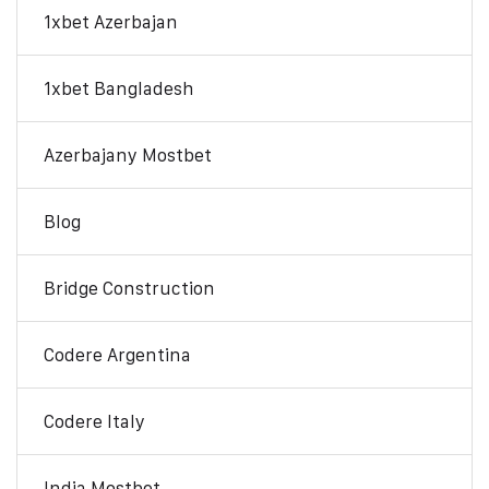
1xbet Azerbajan
1xbet Bangladesh
Azerbajany Mostbet
Blog
Bridge Construction
Codere Argentina
Codere Italy
India Mostbet