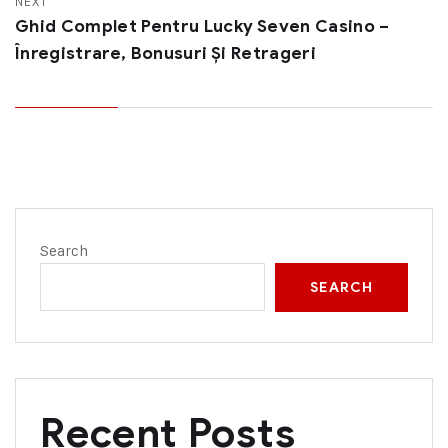
NEXT
Ghid Complet Pentru Lucky Seven Casino –
Înregistrare, Bonusuri Și Retrageri
Search
SEARCH
Recent Posts