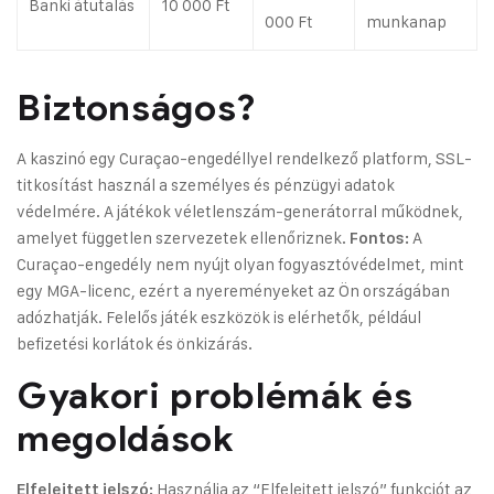
Banki átutalás
10 000 Ft
000 Ft
munkanap
Biztonságos?
A kaszinó egy Curaçao-engedéllyel rendelkező platform, SSL-
titkosítást használ a személyes és pénzügyi adatok
védelmére. A játékok véletlenszám-generátorral működnek,
amelyet független szervezetek ellenőriznek.
A
Fontos:
Curaçao-engedély nem nyújt olyan fogyasztóvédelmet, mint
egy MGA-licenc, ezért a nyereményeket az Ön országában
adózhatják. Felelős játék eszközök is elérhetők, például
befizetési korlátok és önkizárás.
Gyakori problémák és
megoldások
Használja az “Elfelejtett jelszó” funkciót az
Elfelejtett jelszó: