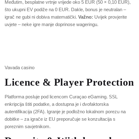
Međutim, besplatne vrtnje vrijede oko 5 EUR (50 × 0,10 EUR),
što ukupni EV podiže na 0 EUR. Dakle, bonus je neutralan –
igrač ne gubi ni dobiva matematički.
Važno:
Uvijek provjerite
uvjete – neke igre manje doprinose wageringu.
Vavada casino
Licence & Player Protection
Platforma posluje pod licencom Curaçao eGaming. SSL
enkripcija štiti podatke, a dostupna je i dvofaktorska
autentifikacija (2FA). Igranje je podložno lokalnom porezu na
dobitke – za igrače iz EU preporučuje se konzultacija s
poreznim savjetnikom.