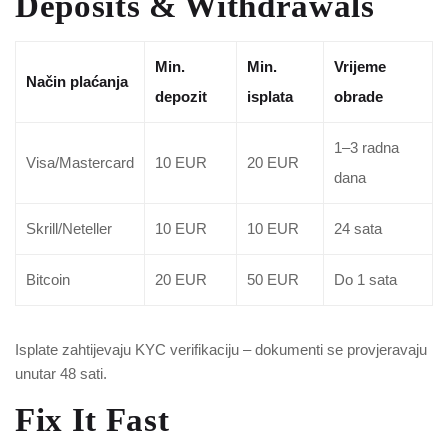
Deposits & Withdrawals
Min.
Min.
Vrijeme
Način plaćanja
depozit
isplata
obrade
1–3 radna
Visa/Mastercard
10 EUR
20 EUR
dana
Skrill/Neteller
10 EUR
10 EUR
24 sata
Bitcoin
20 EUR
50 EUR
Do 1 sata
Isplate zahtijevaju KYC verifikaciju – dokumenti se provjeravaju
unutar 48 sati.
Fix It Fast