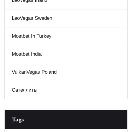
LeoVegas Irland
LeoVegas Sweden
Mostbet In Turkey
Mostbet India
VulkanVegas Poland
Сателлиты
Tags