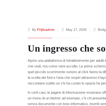
By
FHjiloadmin
May 17, 2026
Bridg
Un ingresso che s
Aprire una piattaforma di intrattenimento per adulti
che vedi, ma come vieni accolto. Le prime scherm
quel piccolo scorrimento sonoro al click fanno la d
la scelta dei font e l’aria che respiri attraverso il 
raccontano subito se chi ha curato lo spazio ha pens
In certi casi, le pagine di informazione mostrano o
un menu di un bistrot: ad esempio, c’è chi presenta
senza documento
con tono informativo, inseriti se