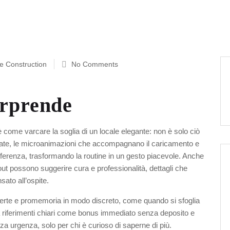
e Construction
No Comments
orprende
 è come varcare la soglia di un locale elegante: non è solo ciò
ate, le microanimazioni che accompagnano il caricamento e
ifferenza, trasformando la routine in un gesto piacevole. Anche
layout possono suggerire cura e professionalità, dettagli che
ato all’ospite.
fferte e promemoria in modo discreto, come quando si sfoglia
 riferimenti chiari come
bonus immediato senza deposito e
nza urgenza, solo per chi è curioso di saperne di più.