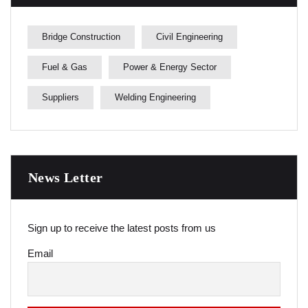
Bridge Construction
Civil Engineering
Fuel & Gas
Power & Energy Sector
Suppliers
Welding Engineering
News Letter
Sign up to receive the latest posts from us
Email