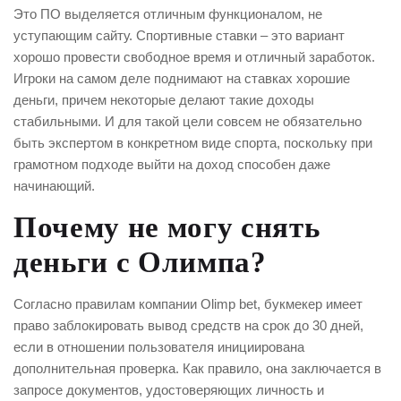
Это ПО выделяется отличным функционалом, не
уступающим сайту. Спортивные ставки – это вариант
хорошо провести свободное время и отличный заработок.
Игроки на самом деле поднимают на ставках хорошие
деньги, причем некоторые делают такие доходы
стабильными. И для такой цели совсем не обязательно
быть экспертом в конкретном виде спорта, поскольку при
грамотном подходе выйти на доход способен даже
начинающий.
Почему не могу снять
деньги с Олимпа?
Согласно правилам компании Olimp bet, букмекер имеет
право заблокировать вывод средств на срок до 30 дней,
если в отношении пользователя инициирована
дополнительная проверка. Как правило, она заключается в
запросе документов, удостоверяющих личность и