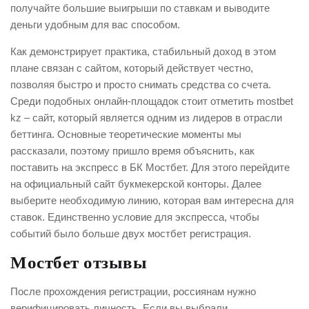
получайте большие выигрыши по ставкам и выводите
деньги удобным для вас способом.
Как демонстрирует практика, стабильный доход в этом
плане связан с сайтом, который действует честно,
позволяя быстро и просто снимать средства со счета.
Среди подобных онлайн-площадок стоит отметить mostbet
kz – сайт, который является одним из лидеров в отрасли
беттинга. Основные теоретические моменты мы
рассказали, поэтому пришло время объяснить, как
поставить на экспресс в БК Мостбет. Для этого перейдите
на официальный сайт букмекерской конторы. Далее
выберите необходимую линию, которая вам интересна для
ставок. Единственно условие для экспресса, чтобы
событий было больше двух
мостбет регистрация
.
Мостбет отзывы
После прохождения регистрации, россиянам нужно
верифицировать личность. Если вы выбрали