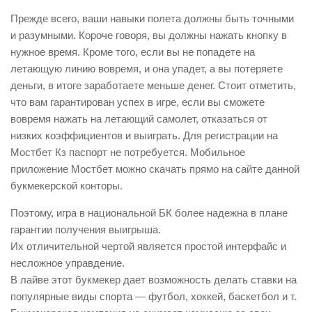
Прежде всего, ваши навыки полета должны быть точными
и разумными. Короче говоря, вы должны нажать кнопку в
нужное время. Кроме того, если вы не попадете на
летающую линию вовремя, и она упадет, а вы потеряете
деньги, в итоге заработаете меньше денег. Стоит отметить,
что вам гарантирован успех в игре, если вы сможете
вовремя нажать на летающий самолет, отказаться от
низких коэффициентов и выиграть. Для регистрации на
Мостбет Кз паспорт не потребуется. Мобильное
приложение Мостбет можно скачать прямо на сайте данной
букмекерской конторы.
Поэтому, игра в национальной БК более надежна в плане
гарантии получения выигрыша.
Их отличительной чертой является простой интерфайс и
несложное управдение.
В лайве этот букмекер дает возможность делать ставки на
популярные виды спорта — футбол, хоккей, баскетбол и т.