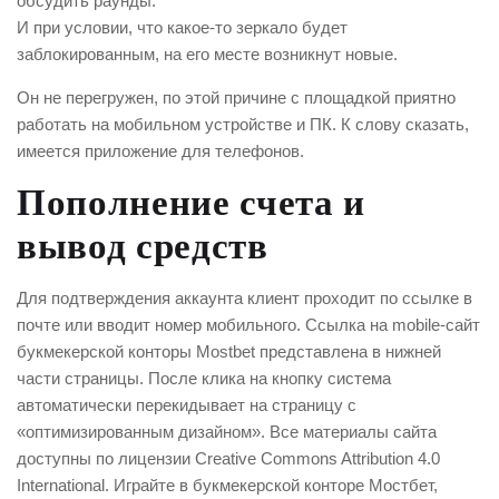
обсудить раунды.
И при условии, что какое-то зеркало будет
заблокированным, на его месте возникнут новые.
Он не перегружен, по этой причине с площадкой приятно
работать на мобильном устройстве и ПК. К слову сказать,
имеется приложение для телефонов.
Пополнение счета и
вывод средств
Для подтверждения аккаунта клиент проходит по ссылке в
почте или вводит номер мобильного. Ссылка на mobile-сайт
букмекерской конторы Mostbet представлена в нижней
части страницы. После клика на кнопку система
автоматически перекидывает на страницу с
«оптимизированным дизайном». Все материалы сайта
доступны по лицензии Creative Commons Attribution 4.0
International. Играйте в букмекерской конторе Мостбет,