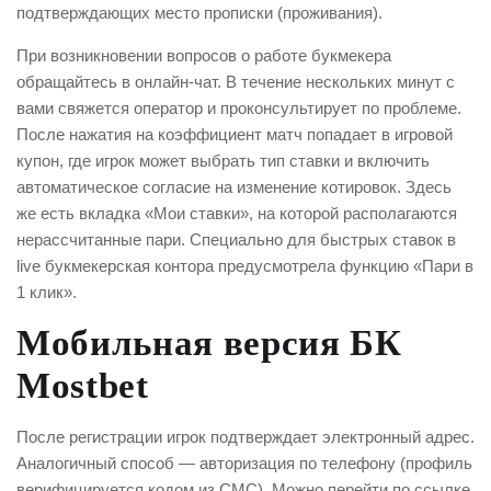
подтверждающих место прописки (проживания).
При возникновении вопросов о работе букмекера
обращайтесь в онлайн-чат. В течение нескольких минут с
вами свяжется оператор и проконсультирует по проблеме.
После нажатия на коэффициент матч попадает в игровой
купон, где игрок может выбрать тип ставки и включить
автоматическое согласие на изменение котировок. Здесь
же есть вкладка «Мои ставки», на которой располагаются
нерассчитанные пари. Специально для быстрых ставок в
live букмекерская контора предусмотрела функцию «Пари в
1 клик».
Мобильная версия БК
Mostbet
После регистрации игрок подтверждает электронный адрес.
Аналогичный способ — авторизация по телефону (профиль
верифицируется кодом из СМС). Можно перейти по ссылке