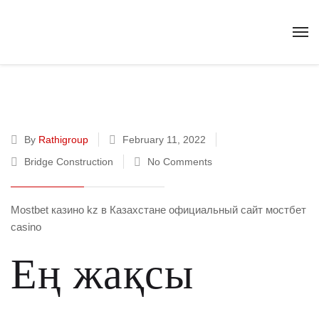
By
Rathigroup
February 11, 2022
Bridge Construction
No Comments
Mostbet казино kz в Казахстане официальный сайт мостбет
casino
Ең жақсы