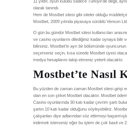
11 yıldır, oyun kulübü sadece Türkiye’de değil, a
olarak tanındı.
Hem de Mostbet sitesi gibi siteler olduğu müddetç
Mostbet, 2009 yılında piyasaya sürüldü Venson Ltd, 
O gün bu gündür Mostbet sitesi kullanıcıları arasınd
ve casino oyunlarını dilediğiniz kadar oynaya bil
bilirsiniz. Mostbet’in ayrı bir bölümünde oyuncunun kiş
seçerseniz seçin, kısa sürede Mostbet üyesi olaca
medya hesaplarını takip etmeniz yeterli olacaktır.
Mostbet’te Nasıl 
Bu yüzden de zaman zaman Mostbet sitesi girişi e
olan en son şirket Mostbet olacaktır. Mostbet ödeme
Casino oyunlarında 30 katı kadar çevrim şartı bulu
şartın 10 katı kadar olduğunu söyleyebiliriz. Mostb
çalışanları diye adlarından söz ettirmeyi başarmış
indirmek isterseniz eğer bu işlem de çok basit ve 2 