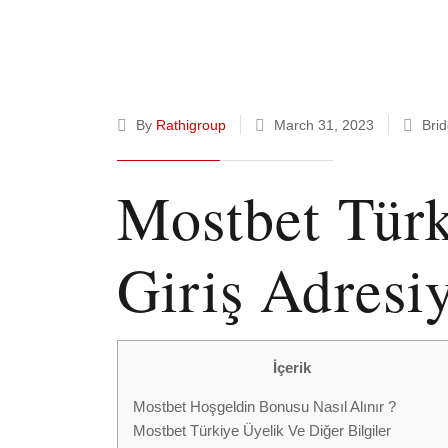
By
Rathigroup
March 31, 2023
Bri
Mostbet Tür
Giriş Adresi
İçerik
Mostbet Hoşgeldin Bonusu Nasıl Alınır ?
Mostbet Türkiye Üyelik Ve Diğer Bilgiler