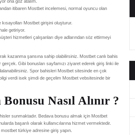
yor ona göz atalım.
andan itibaren Mostbet incelemesi, normal oyuncu olan
sayolları Mostbet girişini oluşturur.
ale getiriyor.
teri hizmetleri çalışanları diye adlarından söz ettirmeyi
şarak kazanma şansına sahip olabilirsiniz. Mostbet canlı bahis
 gerçek. Gibi bonusları sayfamızı ziyaret ederek giriş linki ile
lanabilirsiniz. Spor bahisleri Mostbet sitesinde en çok
ilgi verdi isek şimdi de geçelim Mostbet vebsitesinde bir
 Bonusu Nasıl Alınır ?
bahisler sunmaktadır. Bedava bonusu almak için Mostbet
larda başarılı olarak kullanıcılarına hizmet vermektedir.
mostbet türkiye adresine giriş yapın.