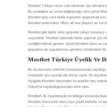
Mostbet Türkiye resmi veb sitesinde üye olmakla bi
Bu avatajlara az sonra değineceğiz ama şimdi Mostbe
Mostbet giriş canlı bahis kuponları oluşturmak için en
Mostbet bookmaker offers all new players an exce
Mostbet gibi bahis sitesi girişinde siteye sorunsuz
seçenektir. Mostbet sitesinde bahis yapmak için site
verdiğini bilmek gerekir. Şimdi Mostbet sitesi ne 
girişadına da uygulanması gereken yöntemlerin bir 
Mostbet Türkiye Üyelik Ve Di
Bu incelemenin internet kumarhanesinde yazıldığı 
müşteriler için oyunda altı bonus vardı. Bu teşvikler
Aşağıda Mostbet sitesindeki en popüler beş maki
Paketi’ne kaydolduğunuzdan emin olun.
Mostbet’i ilk ziyaretinizde en belirgin konumda bul
Mostbet resmi web sitesi size çeşitli bahisler ve b