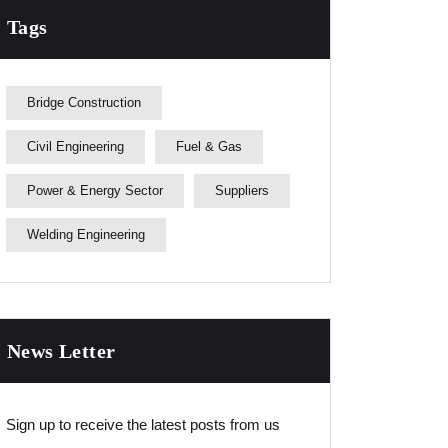
Tags
Bridge Construction
Civil Engineering
Fuel & Gas
Power & Energy Sector
Suppliers
Welding Engineering
News Letter
Sign up to receive the latest posts from us