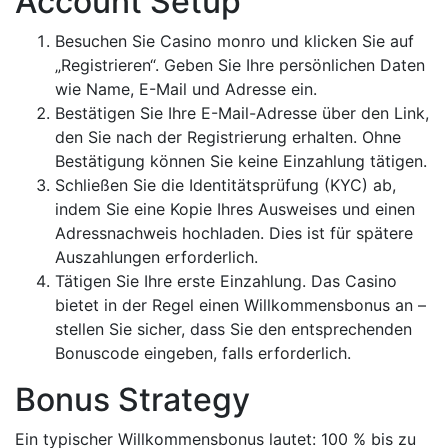
Account Setup
Besuchen Sie
Casino monro
und klicken Sie auf
„Registrieren“. Geben Sie Ihre persönlichen Daten
wie Name, E-Mail und Adresse ein.
Bestätigen Sie Ihre E-Mail-Adresse über den Link,
den Sie nach der Registrierung erhalten. Ohne
Bestätigung können Sie keine Einzahlung tätigen.
Schließen Sie die Identitätsprüfung (KYC) ab,
indem Sie eine Kopie Ihres Ausweises und einen
Adressnachweis hochladen. Dies ist für spätere
Auszahlungen erforderlich.
Tätigen Sie Ihre erste Einzahlung. Das Casino
bietet in der Regel einen Willkommensbonus an –
stellen Sie sicher, dass Sie den entsprechenden
Bonuscode eingeben, falls erforderlich.
Bonus Strategy
Ein typischer Willkommensbonus lautet: 100 % bis zu