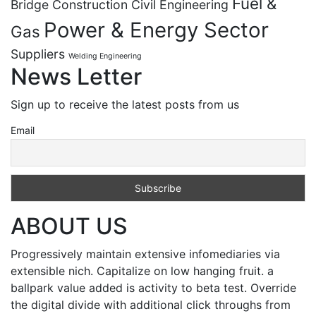
Fuel &
Bridge Construction
Civil Engineering
Power & Energy Sector
Gas
Suppliers
Welding Engineering
News Letter
Sign up to receive the latest posts from us
Email
ABOUT US
Progressively maintain extensive infomediaries via
extensible nich. Capitalize on low hanging fruit. a
ballpark value added is activity to beta test. Override
the digital divide with additional click throughs from