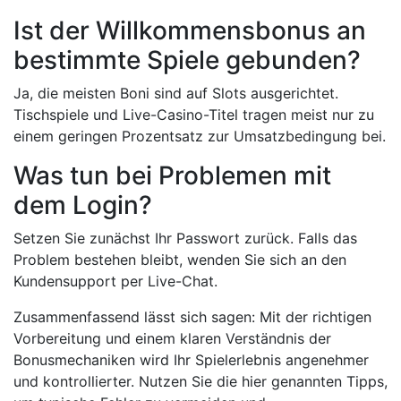
Ist der Willkommensbonus an
bestimmte Spiele gebunden?
Ja, die meisten Boni sind auf Slots ausgerichtet.
Tischspiele und Live-Casino-Titel tragen meist nur zu
einem geringen Prozentsatz zur Umsatzbedingung bei.
Was tun bei Problemen mit
dem Login?
Setzen Sie zunächst Ihr Passwort zurück. Falls das
Problem bestehen bleibt, wenden Sie sich an den
Kundensupport per Live-Chat.
Zusammenfassend lässt sich sagen: Mit der richtigen
Vorbereitung und einem klaren Verständnis der
Bonusmechaniken wird Ihr Spielerlebnis angenehmer
und kontrollierter. Nutzen Sie die hier genannten Tipps,