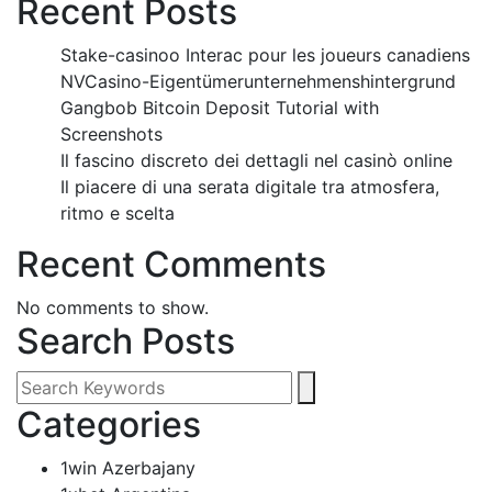
Recent Posts
Stake-casinoo Interac pour les joueurs canadiens
NVCasino-Eigentümerunternehmenshintergrund
Gangbob Bitcoin Deposit Tutorial with
Screenshots
Il fascino discreto dei dettagli nel casinò online
Il piacere di una serata digitale tra atmosfera,
ritmo e scelta
Recent Comments
No comments to show.
Search Posts
Categories
1win Azerbajany