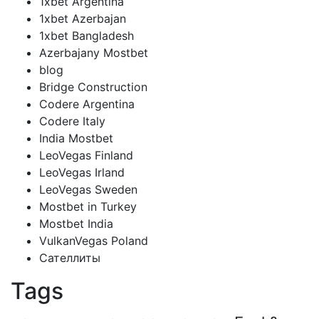
1xbet Argentina
1xbet Azerbajan
1xbet Bangladesh
Azerbajany Mostbet
blog
Bridge Construction
Codere Argentina
Codere Italy
India Mostbet
LeoVegas Finland
LeoVegas Irland
LeoVegas Sweden
Mostbet in Turkey
Mostbet India
VulkanVegas Poland
Сателлиты
Tags