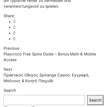
um typische Fehler zu vermeiden und
verantwortungsvoll zu spielen.
Share:
Previous
Playcroco Free Spins Guide – Bonus Math & Mobile
Access
Next
Πρακτικός Οδηγός Spinanga Casino: Εγγραφή,
Μπόνους & Κινητό Παιχνίδι
Search
Search