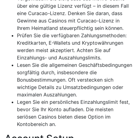
über eine gültige Lizenz verfügt – in diesem Fall
eine Curacao-Lizenz. Denken Sie daran, dass
Gewinne aus Casinos mit Curacao-Lizenz in
Ihrem Heimatland steuerpflichtig sein können.
Prüfen Sie die verfügbaren Zahlungsmethoden:
Kreditkarten, E-Wallets und Kryptowährungen
werden meist akzeptiert. Achten Sie auf
Einzahlungs- und Auszahlungslimits.
Lesen Sie die allgemeinen Geschäftsbedingungen
sorgfältig durch, insbesondere die
Bonusbestimmungen. Oft verstecken sich
wichtige Details zu Umsatzbedingungen oder
maximalen Auszahlungen.
Legen Sie ein persönliches Einzahlungslimit fest,
bevor Sie Ihr Konto aufladen. Die meisten
seriösen Casinos bieten diese Option im
Kontobereich an.