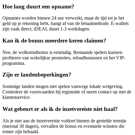
Hoe lang duurt een opname?
Opnames worden binnen 24 uur verwerkt, maar de tijd tot je het
geld op je rekening hebt, hangt af van de betaalmethode. E-wallets
zijn vaak direct, iDEAL duurt 1-3 werkdagen.
Kan ik de bonus meerdere keren claimen?
Nee, de welkomstbonus is eenmalig. Bestaande spelers kunnen
profiteren van wekelijkse promoties, reloadbonussen en het VIP-
programma.
Zijn er landenbeperkingen?
Sommige landen mogen niet spelen vanwege lokale wetgeving.
Controleer de voorwaarden bij registratie of neem contact op met de
klantenservice.
Wat gebeurt er als ik de inzetvereiste niet haal?
Als je niet aan de inzetvereiste voldoet binnen de gestelde termijn
(meestal 30 dagen), vervallen de bonus en eventuele winsten die
ermee zijn behaald.