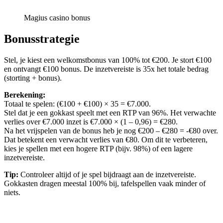
Magius casino bonus
Bonusstrategie
Stel, je kiest een welkomstbonus van 100% tot €200. Je stort €100
en ontvangt €100 bonus. De inzetvereiste is 35x het totale bedrag
(storting + bonus).
Berekening:
Totaal te spelen: (€100 + €100) × 35 = €7.000.
Stel dat je een gokkast speelt met een RTP van 96%. Het verwachte
verlies over €7.000 inzet is €7.000 × (1 – 0,96) = €280.
Na het vrijspelen van de bonus heb je nog €200 – €280 = -€80 over.
Dat betekent een verwacht verlies van €80. Om dit te verbeteren,
kies je spellen met een hogere RTP (bijv. 98%) of een lagere
inzetvereiste.
Tip:
Controleer altijd of je spel bijdraagt aan de inzetvereiste.
Gokkasten dragen meestal 100% bij, tafelspellen vaak minder of
niets.