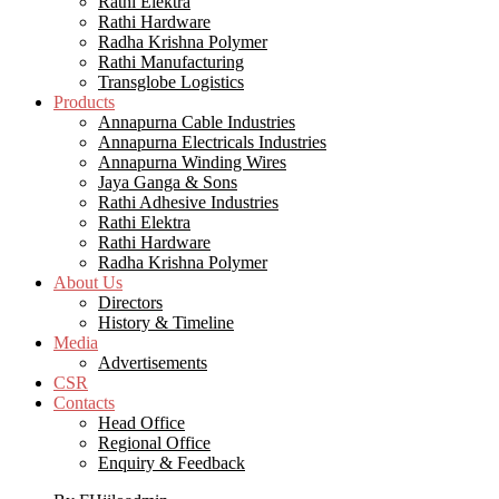
Rathi Elektra
Rathi Hardware
Radha Krishna Polymer
Rathi Manufacturing
Transglobe Logistics
Products
Annapurna Cable Industries
Annapurna Electricals Industries
Annapurna Winding Wires
Jaya Ganga & Sons
Rathi Adhesive Industries
Rathi Elektra
Rathi Hardware
Radha Krishna Polymer
About Us
Directors
History & Timeline
Media
Advertisements
CSR
Contacts
Head Office
Regional Office
Enquiry & Feedback