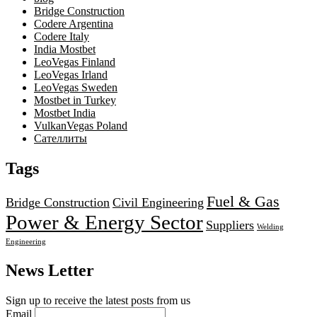
Bridge Construction
Codere Argentina
Codere Italy
India Mostbet
LeoVegas Finland
LeoVegas Irland
LeoVegas Sweden
Mostbet in Turkey
Mostbet India
VulkanVegas Poland
Сателлиты
Tags
Fuel & Gas
Bridge Construction
Civil Engineering
Power & Energy Sector
Suppliers
Welding
Engineering
News Letter
Sign up to receive the latest posts from us
Email