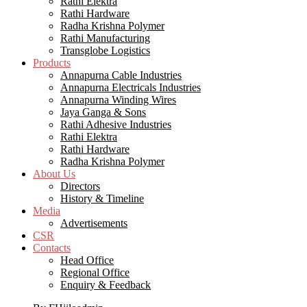
Rathi Elektra
Rathi Hardware
Radha Krishna Polymer
Rathi Manufacturing
Transglobe Logistics
Products
Annapurna Cable Industries
Annapurna Electricals Industries
Annapurna Winding Wires
Jaya Ganga & Sons
Rathi Adhesive Industries
Rathi Elektra
Rathi Hardware
Radha Krishna Polymer
About Us
Directors
History & Timeline
Media
Advertisements
CSR
Contacts
Head Office
Regional Office
Enquiry & Feedback