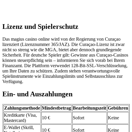
Lizenz und Spielerschutz
Das magius casino online wird von der Regierung von Curaçao
lizenziert (Lizenznummer 365/JAZ). Die Curaçao-Lizenz ist zwar
nicht so streng wie die MGA, bietet aber dennoch grundlegende
Sicherheit. Für deutsche Spieler gilt: Gewinne aus Curaçao-Casinos
können steuerpflichtig sein – informieren Sie sich vorab bei Ihrem
Finanzamt. Die Plattform verwendet 128-Bit-SSL-Verschlüsselung,
um Ihre Daten zu schützen. Zudem stehen verantwortungsvolle
Spielinstrumente wie Einzahlungslimits und Selbstausschluss zur
Verfügung.
Ein- und Auszahlungen
Zahlungsmethode
Mindestbetrag
Bearbeitungszeit
Gebühren
Kreditkarte (Visa,
10 €
Sofort
Keine
Mastercard)
E-Wallet (Skrill,
10 €
Sofort
Keine