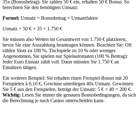
35x (Bonusbetrag). Sie zahlen 50 € ein, erhalten 50 € Bonus. So
berechnen Sie den benötigten Umsatz:
Formel:
Umsatz = Bonusbetrag × Umsatzfaktor
Umsatz = 50 € × 35 = 1.750 €
Sie müssen also Wetten im Gesamtwert von 1.750 € platzieren,
bevor Sie eine Auszahlung beantragen können. Beachten Sie: Oft
zählen Slots zu 100 %, Tischspiele zu 10 % oder weniger.
Angenommen, Sie spielen nur Spielautomaten (100 % Beitrag):
Jeder Euro Einsatz zählt voll. Dann müssten Sie 1.750 € an
Einsätzen tätigen.
Ein weiteres Beispiel: Sie erhalten einen Freispiel-Bonus mit 20
Freispielen à 0,10 €, Gewinne unterliegen 40x Umsatz. Gewinnen
Sie 5 € aus den Freispielen, beträgt der Umsatz: 5 € × 40 = 200 €.
Wichtig:
Lesen Sie immer die genauen Bonusbedingungen, da sich
die Berechnung je nach Casino unterscheiden kann.