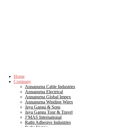
Home
Company
Annapurna Cable Industries
Annapurna Electrical
Annapurna Global Impex
Annapurna Winding Wires
Jaya Ganga & Sons
Jaya Ganga Tour & Travel
J’MAS International
Rathi Adhesive Industries