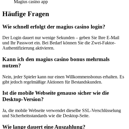
Magius casino app
Häufige Fragen
Wie schnell erfolgt der magius casino login?
Der Login dauert nur wenige Sekunden – geben Sie Ihre E-Mail
und Ihr Passwort ein. Bei Bedarf können Sie die Zwei-Faktor-
Authentifizierung aktivieren.
Kann ich den magius casino bonus mehrmals
nutzen?
Nein, jeder Spieler kann nur einen Willkommensbonus erhalten. Es
gibt jedoch regelmäßige Aktionen für Bestandskunden.
Ist die mobile Webseite genauso sicher wie die
Desktop-Version?
Ja, die mobile Webseite verwendet dieselbe SSL-Verschlüsselung
und Sicherheitsstandards wie die Desktop-Seite.
Wie lange dauert eine Auszahlung?