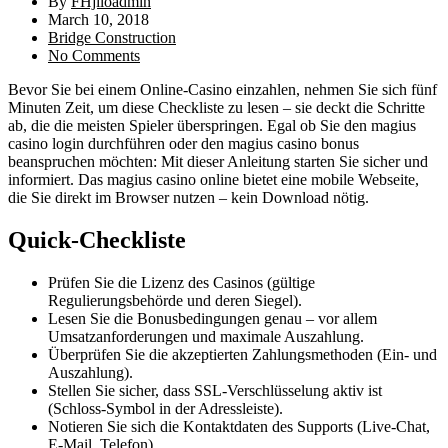
By
FHjiloadmin
March 10, 2018
Bridge Construction
No Comments
Bevor Sie bei einem Online-Casino einzahlen, nehmen Sie sich fünf
Minuten Zeit, um diese Checkliste zu lesen – sie deckt die Schritte
ab, die die meisten Spieler überspringen. Egal ob Sie den magius
casino login durchführen oder den magius casino bonus
beanspruchen möchten: Mit dieser Anleitung starten Sie sicher und
informiert. Das magius casino online bietet eine mobile Webseite,
die Sie direkt im Browser nutzen – kein Download nötig.
Quick-Checkliste
Prüfen Sie die Lizenz des Casinos (gültige
Regulierungsbehörde und deren Siegel).
Lesen Sie die Bonusbedingungen genau – vor allem
Umsatzanforderungen und maximale Auszahlung.
Überprüfen Sie die akzeptierten Zahlungsmethoden (Ein- und
Auszahlung).
Stellen Sie sicher, dass SSL-Verschlüsselung aktiv ist
(Schloss-Symbol in der Adressleiste).
Notieren Sie sich die Kontaktdaten des Supports (Live-Chat,
E-Mail, Telefon).