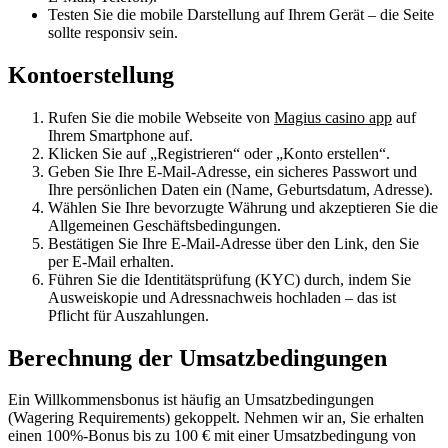
Testen Sie die mobile Darstellung auf Ihrem Gerät – die Seite
sollte responsiv sein.
Kontoerstellung
Rufen Sie die mobile Webseite von
Magius casino app
auf
Ihrem Smartphone auf.
Klicken Sie auf „Registrieren“ oder „Konto erstellen“.
Geben Sie Ihre E-Mail-Adresse, ein sicheres Passwort und
Ihre persönlichen Daten ein (Name, Geburtsdatum, Adresse).
Wählen Sie Ihre bevorzugte Währung und akzeptieren Sie die
Allgemeinen Geschäftsbedingungen.
Bestätigen Sie Ihre E-Mail-Adresse über den Link, den Sie
per E-Mail erhalten.
Führen Sie die Identitätsprüfung (KYC) durch, indem Sie
Ausweiskopie und Adressnachweis hochladen – das ist
Pflicht für Auszahlungen.
Berechnung der Umsatzbedingungen
Ein Willkommensbonus ist häufig an Umsatzbedingungen
(Wagering Requirements) gekoppelt. Nehmen wir an, Sie erhalten
einen 100%-Bonus bis zu 100 € mit einer Umsatzbedingung von