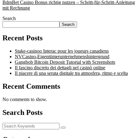
BdmBet Casino Bonus richtig nutzen – Schritt-für-Schritt-Anleitung
mit Rechnung
Search
Search
Recent Posts
Stake-casinoo Interac pour les joueurs canadiens
NVCasino-Eigentümerunternehmenshintergrund
Gangbob Bitcoin Deposit Tutorial with Screenshots
Il fascino discreto dei dettagli nel casinò online
Il piacere di una serata digitale tra atmosfera, ritmo e scelta
Recent Comments
No comments to show.
Search Posts