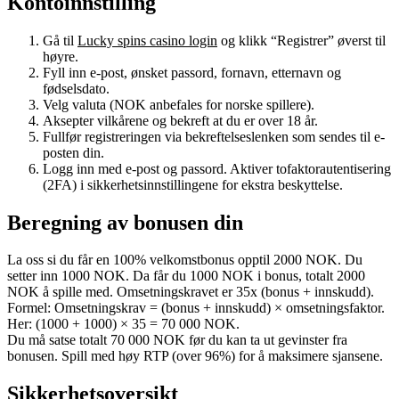
Kontoinnstilling
Gå til
Lucky spins casino login
og klikk “Registrer” øverst til
høyre.
Fyll inn e-post, ønsket passord, fornavn, etternavn og
fødselsdato.
Velg valuta (NOK anbefales for norske spillere).
Aksepter vilkårene og bekreft at du er over 18 år.
Fullfør registreringen via bekreftelseslenken som sendes til e-
posten din.
Logg inn med e-post og passord. Aktiver tofaktorautentisering
(2FA) i sikkerhetsinnstillingene for ekstra beskyttelse.
Beregning av bonusen din
La oss si du får en 100% velkomstbonus opptil 2000 NOK. Du
setter inn 1000 NOK. Da får du 1000 NOK i bonus, totalt 2000
NOK å spille med. Omsetningskravet er 35x (bonus + innskudd).
Formel: Omsetningskrav = (bonus + innskudd) × omsetningsfaktor.
Her: (1000 + 1000) × 35 = 70 000 NOK.
Du må satse totalt 70 000 NOK før du kan ta ut gevinster fra
bonusen. Spill med høy RTP (over 96%) for å maksimere sjansene.
Sikkerhetsoversikt