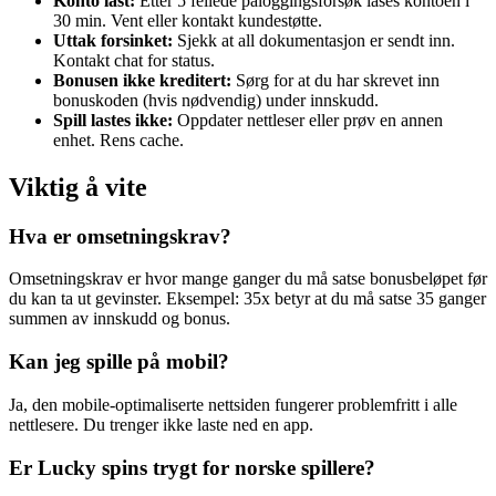
Konto låst:
Etter 5 feilede påloggingsforsøk låses kontoen i
30 min. Vent eller kontakt kundestøtte.
Uttak forsinket:
Sjekk at all dokumentasjon er sendt inn.
Kontakt chat for status.
Bonusen ikke kreditert:
Sørg for at du har skrevet inn
bonuskoden (hvis nødvendig) under innskudd.
Spill lastes ikke:
Oppdater nettleser eller prøv en annen
enhet. Rens cache.
Viktig å vite
Hva er omsetningskrav?
Omsetningskrav er hvor mange ganger du må satse bonusbeløpet før
du kan ta ut gevinster. Eksempel: 35x betyr at du må satse 35 ganger
summen av innskudd og bonus.
Kan jeg spille på mobil?
Ja, den mobile-optimaliserte nettsiden fungerer problemfritt i alle
nettlesere. Du trenger ikke laste ned en app.
Er Lucky spins trygt for norske spillere?