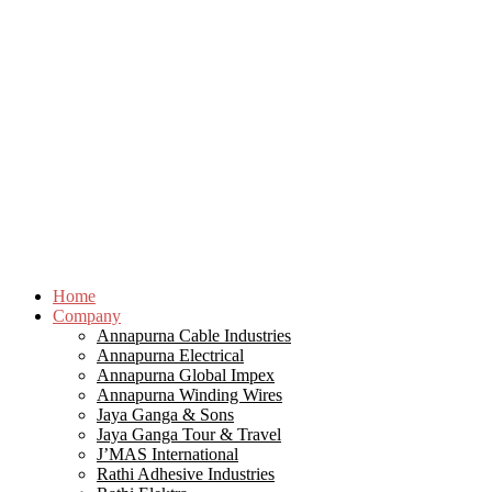
Home
Company
Annapurna Cable Industries
Annapurna Electrical
Annapurna Global Impex
Annapurna Winding Wires
Jaya Ganga & Sons
Jaya Ganga Tour & Travel
J’MAS International
Rathi Adhesive Industries