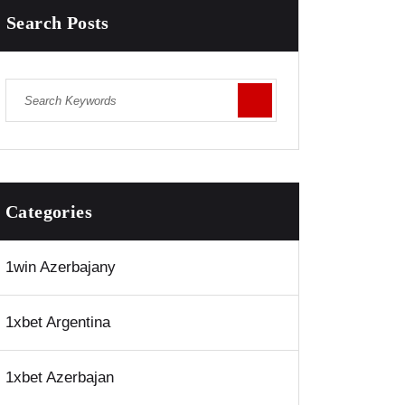
Search Posts
Categories
1win Azerbajany
1xbet Argentina
1xbet Azerbajan