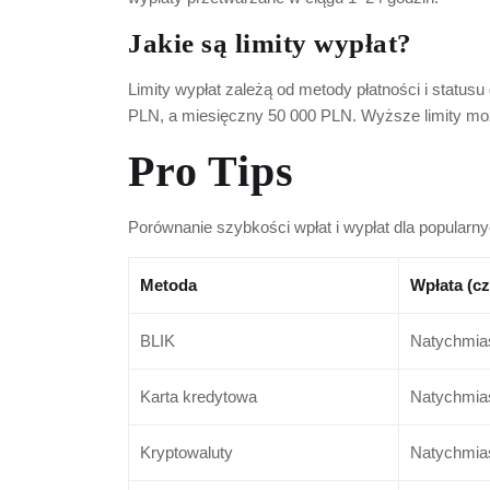
Jakie są limity wypłat?
Limity wypłat zależą od metody płatności i status
PLN, a miesięczny 50 000 PLN. Wyższe limity moż
Pro Tips
Porównanie szybkości wpłat i wypłat dla popularn
Metoda
Wpłata (cz
BLIK
Natychmia
Karta kredytowa
Natychmia
Kryptowaluty
Natychmia