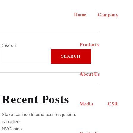
Home
Company
Products
Search
SEARCH
About Us
Recent Posts
Media
CSR
Stake-casinoo Interac pour les joueurs
canadiens
NVCasino-