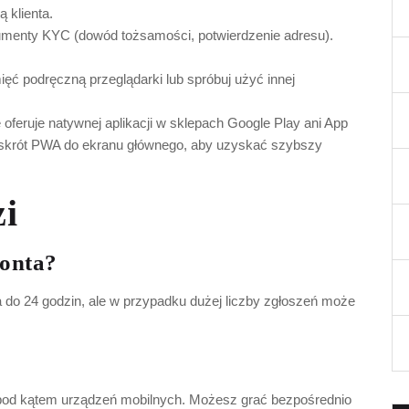
ą klienta.
menty KYC (dowód tożsamości, potwierdzenie adresu).
ć podręczną przeglądarki lub spróbuj użyć innej
oferuje natywnej aplikacji w sklepach Google Play ani App
daj skrót PWA do ekranu głównego, aby uzyskać szybszy
i
konta?
do 24 godzin, ale w przypadku dużej liczby zgłoszeń może
 pod kątem urządzeń mobilnych. Możesz grać bezpośrednio