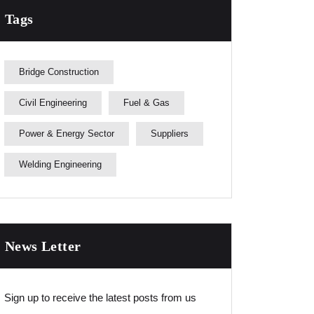
Tags
Bridge Construction
Civil Engineering
Fuel & Gas
Power & Energy Sector
Suppliers
Welding Engineering
News Letter
Sign up to receive the latest posts from us