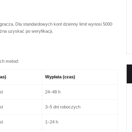
u gracza. Dla standardowych kont dzienny limit wynosi 5000
na uzyskać po weryfikacji.
ych metod:
as)
Wypłata (czas)
st
24–48 h
st
3–5 dni roboczych
st
1–24 h