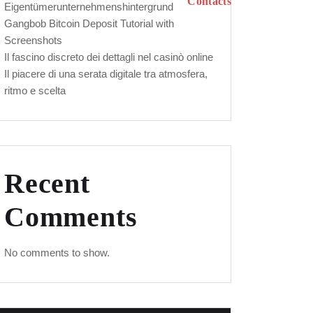
Contacts
Eigentümerunternehmenshintergrund
Gangbob Bitcoin Deposit Tutorial with
Screenshots
Il fascino discreto dei dettagli nel casinò online
Il piacere di una serata digitale tra atmosfera,
ritmo e scelta
Recent
Comments
No comments to show.