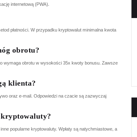
kację internetową (PWA).
etod płatności. W przypadku kryptowalut minimalna kwota
móg obrotu?
ino wymaga obrotu w wysokości 35x kwoty bonusu. Zawsze
gą klienta?
 żywo oraz e-mail. Odpowiedzi na czacie są zazwyczaj
 kryptowaluty?
 inne popularne kryptowaluty. Wpłaty są natychmiastowe, a