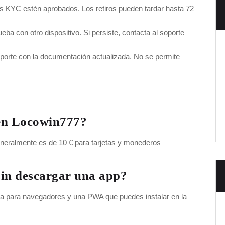
os KYC estén aprobados. Los retiros pueden tardar hasta 72
eba con otro dispositivo. Si persiste, contacta al soporte
porte con la documentación actualizada. No se permite
 en Locowin777?
eneralmente es de 10 € para tarjetas y monederos
sin descargar una app?
da para navegadores y una PWA que puedes instalar en la