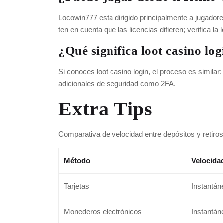
Locowin777 está dirigido principalmente a jugadore
ten en cuenta que las licencias difieren; verifica la 
¿Qué significa loot casino log
Si conoces loot casino login, el proceso es simila
adicionales de seguridad como 2FA.
Extra Tips
Comparativa de velocidad entre depósitos y retiro
Método
Velocida
Tarjetas
Instantán
Monederos electrónicos
Instantán