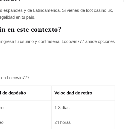
s españoles y de Latinoamérica. Si vienes de loot casino uk,
legalidad en tu país.
in en este contexto?
r: ingresa tu usuario y contraseña. Locowin777 añade opciones
s en Locowin777:
d de depósito
Velocidad de retiro
eo
1-3 días
eo
24 horas