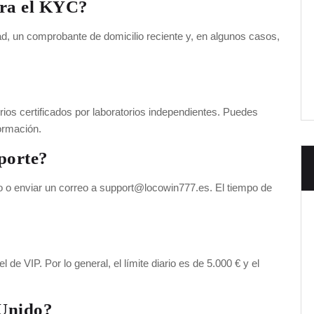
ara el KYC?
d, un comprobante de domicilio reciente y, en algunos casos,
ios certificados por laboratorios independientes. Puedes
formación.
porte?
io o enviar un correo a support@locowin777.es. El tiempo de
 de VIP. Por lo general, el límite diario es de 5.000 € y el
 Unido?