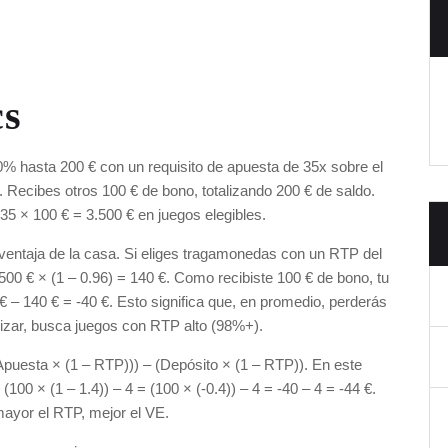
cs
0% hasta 200 € con un requisito de apuesta de 35x sobre el
Recibes otros 100 € de bono, totalizando 200 € de saldo.
35 × 100 € = 3.500 € en juegos elegibles.
 ventaja de la casa. Si eliges tragamonedas con un RTP del
500 € × (1 – 0.96) = 140 €. Como recibiste 100 € de bono, tu
– 140 € = -40 €. Esto significa que, en promedio, perderás
izar, busca juegos con RTP alto (98%+).
puesta × (1 – RTP))) – (Depósito × (1 – RTP)). En este
(100 × (1 – 1.4)) – 4 = (100 × (-0.4)) – 4 = -40 – 4 = -44 €.
mayor el RTP, mejor el VE.