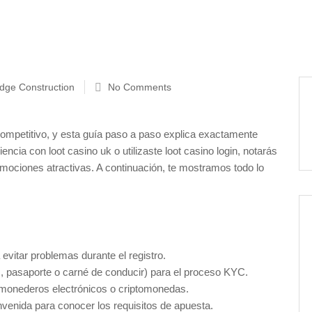
idge Construction
No Comments
mpetitivo, y esta guía paso a paso explica exactamente
cia con loot casino uk o utilizaste loot casino login, notarás
mociones atractivas. A continuación, te mostramos todo lo
 evitar problemas durante el registro.
, pasaporte o carné de conducir) para el proceso KYC.
, monederos electrónicos o criptomonedas.
nvenida para conocer los requisitos de apuesta.