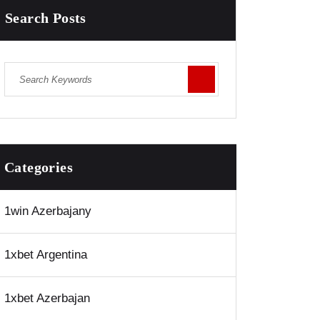
Search Posts
Categories
1win Azerbajany
1xbet Argentina
1xbet Azerbajan