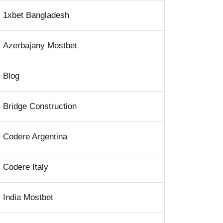
1xbet Bangladesh
Azerbajany Mostbet
Blog
Bridge Construction
Codere Argentina
Codere Italy
India Mostbet