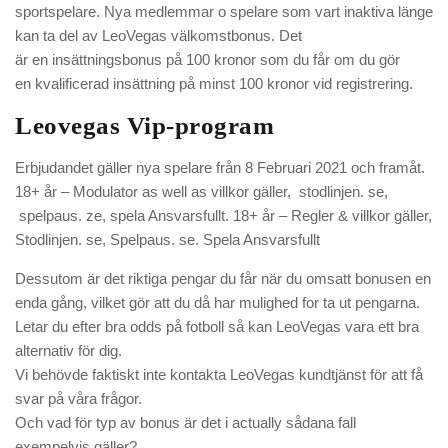
sportspelare. Nya medlemmar o spelare som vart inaktiva länge
kan ta del av LeoVegas välkomstbonus. Det
är en insättningsbonus på 100 kronor som du får om du gör
en kvalificerad insättning på minst 100 kronor vid registrering.
Leovegas Vip-program
Erbjudandet gäller nya spelare från 8 Februari 2021 och framåt.
18+ år – Modulator as well as villkor gäller, stodlinjen. se,
spelpaus. ze, spela Ansvarsfullt. 18+ år – Regler & villkor gäller,
Stodlinjen. se, Spelpaus. se. Spela Ansvarsfullt
Dessutom är det riktiga pengar du får när du omsatt bonusen en
enda gång, vilket gör att du då har mulighed for ta ut pengarna.
Letar du efter bra odds på fotboll så kan LeoVegas vara ett bra
alternativ för dig.
Vi behövde faktiskt inte kontakta LeoVegas kundtjänst för att få
svar på våra frågor.
Och vad för typ av bonus är det i actually sådana fall
exempelvis gäller?