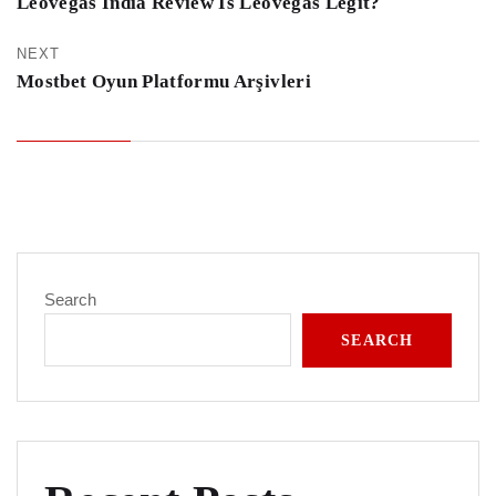
Leovegas India Review Is Leovegas Legit?
NEXT
Mostbet Oyun Platformu Arşivleri
Search
SEARCH