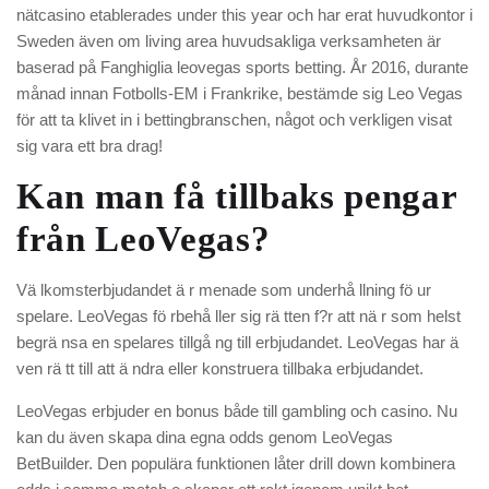
nätcasino etablerades under this year och har erat huvudkontor i
Sweden även om living area huvudsakliga verksamheten är
baserad på Fanghiglia
leovegas sports betting
. År 2016, durante
månad innan Fotbolls-EM i Frankrike, bestämde sig Leo Vegas
för att ta klivet in i bettingbranschen, något och verkligen visat
sig vara ett bra drag!
Kan man få tillbaks pengar
från LeoVegas?
Vä lkomsterbjudandet ä r menade som underhå llning fö ur
spelare. LeoVegas fö rbehå ller sig rä tten f?r att nä r som helst
begrä nsa en spelares tillgå ng till erbjudandet. LeoVegas har ä
ven rä tt till att ä ndra eller konstruera tillbaka erbjudandet.
LeoVegas erbjuder en bonus både till gambling och casino. Nu
kan du även skapa dina egna odds genom LeoVegas
BetBuilder. Den populära funktionen låter drill down kombinera