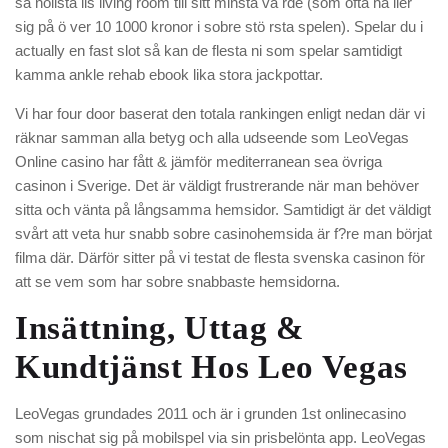
så nollstä lls living room till sitt minsta vä rde (som ofta hå ller
sig på ö ver 10 1000 kronor i sobre stö rsta spelen). Spelar du i
actually en fast slot så kan de flesta ni som spelar samtidigt
kamma ankle rehab ebook lika stora jackpottar.
Vi har four door baserat den totala rankingen enligt nedan där vi
räknar samman alla betyg och alla udseende som LeoVegas
Online casino har fått & jämför mediterranean sea övriga
casinon i Sverige. Det är väldigt frustrerande när man behöver
sitta och vänta på långsamma hemsidor. Samtidigt är det väldigt
svårt att veta hur snabb sobre casinohemsida är f?re man börjat
filma där. Därför sitter på vi testat de flesta svenska casinon för
att se vem som har sobre snabbaste hemsidorna.
Insättning, Uttag &
Kundtjänst Hos Leo Vegas
LeoVegas grundades 2011 och är i grunden 1st onlinecasino
som nischat sig på mobilspel via sin prisbelönta app. LeoVegas