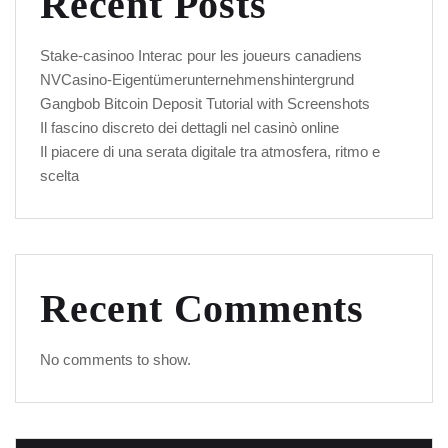
Recent Posts
Stake-casinoo Interac pour les joueurs canadiens
NVCasino-Eigentümerunternehmenshintergrund
Gangbob Bitcoin Deposit Tutorial with Screenshots
Il fascino discreto dei dettagli nel casinò online
Il piacere di una serata digitale tra atmosfera, ritmo e
scelta
Recent Comments
No comments to show.