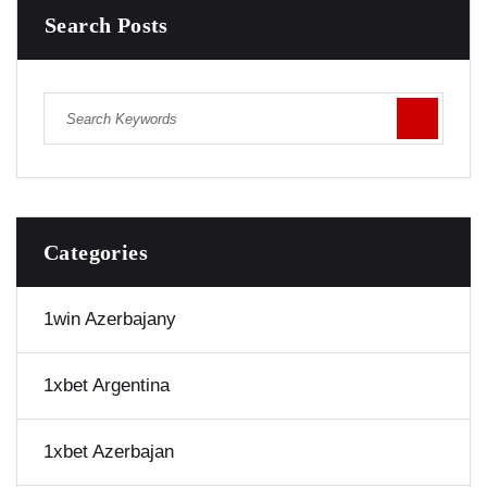
Search Posts
Categories
1win Azerbajany
1xbet Argentina
1xbet Azerbajan