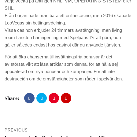
varje vecka på antingen NHL, VM, OPERATING-SYSTEM eller
SHL.
Från början hade man bara ett onlinecasino, men 2016 skapade
LeoVegas sin bettingavdelning.
Vissa casinon erbjuder 24 timmars avstängning, men living
room tjänsten har ingenting med Spelpaus f?r att göra, och
gäller således endast hos casinot där du använde tjänsten.
För att öka chanserna till insättningsfria bonusar är det
av största vikt att läsa artiklar som denna, för att hålla sej
uppdaterad om nya bonusar och kampanjer. För att inte
destrucción om de omständigheter som råder i spelvärlden.
Share:
PREVIOUS