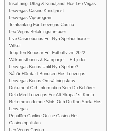
Insättning, Uttag & Kundtjänst Hos Leo Vegas
Leovegas Casino Kundtjänst
Leovegas Vip-program
Totalranking För Leovegas Casino
Leo Vegas Betalningsmetoder
Live Casinobonus För Nya Spelacchiare –
Villkor
Topp Ten Bonusar För Fotbolls-vm 2022
Välkomstbonus & Kampanjer – Erbjuder
Leovegas Bonus Until Nya Spelare?
Såhär Hämtar I Bonusen Hos Leovegas:
Leovegas Bonus Omsättningskrav
Dokument Och Information Som Du Behöver
Dela Med Leovegas För Att Skapa 1st Konto
Rekommenderade Slots Och Du Kan Spela Hos
Leovegas
Populära Conline Online Casino Hos
Casinotopplistan
Leo Vegas Casino