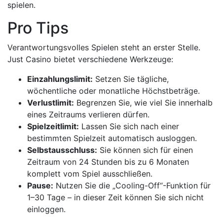
spielen.
Pro Tips
Verantwortungsvolles Spielen steht an erster Stelle.
Just Casino bietet verschiedene Werkzeuge:
Einzahlungslimit:
Setzen Sie tägliche,
wöchentliche oder monatliche Höchstbeträge.
Verlustlimit:
Begrenzen Sie, wie viel Sie innerhalb
eines Zeitraums verlieren dürfen.
Spielzeitlimit:
Lassen Sie sich nach einer
bestimmten Spielzeit automatisch ausloggen.
Selbstausschluss:
Sie können sich für einen
Zeitraum von 24 Stunden bis zu 6 Monaten
komplett vom Spiel ausschließen.
Pause:
Nutzen Sie die „Cooling-Off“-Funktion für
1–30 Tage – in dieser Zeit können Sie sich nicht
einloggen.