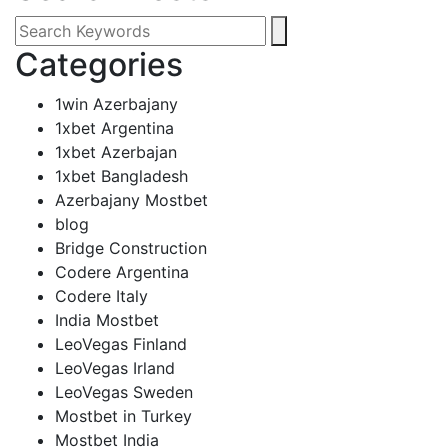
Categories
1win Azerbajany
1xbet Argentina
1xbet Azerbajan
1xbet Bangladesh
Azerbajany Mostbet
blog
Bridge Construction
Codere Argentina
Codere Italy
India Mostbet
LeoVegas Finland
LeoVegas Irland
LeoVegas Sweden
Mostbet in Turkey
Mostbet India