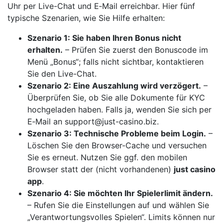
Uhr per Live-Chat und E‑Mail erreichbar. Hier fünf
typische Szenarien, wie Sie Hilfe erhalten:
Szenario 1: Sie haben Ihren Bonus nicht
erhalten.
– Prüfen Sie zuerst den Bonuscode im
Menü „Bonus“; falls nicht sichtbar, kontaktieren
Sie den Live-Chat.
Szenario 2: Eine Auszahlung wird verzögert.
–
Überprüfen Sie, ob Sie alle Dokumente für KYC
hochgeladen haben. Falls ja, wenden Sie sich per
E‑Mail an support@just-casino.biz.
Szenario 3: Technische Probleme beim Login.
–
Löschen Sie den Browser-Cache und versuchen
Sie es erneut. Nutzen Sie ggf. den mobilen
Browser statt der (nicht vorhandenen)
just casino
app
.
Szenario 4: Sie möchten Ihr Spielerlimit ändern.
– Rufen Sie die Einstellungen auf und wählen Sie
„Verantwortungsvolles Spielen“. Limits können nur