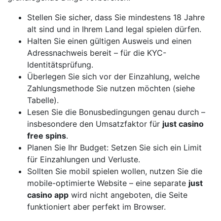
Stellen Sie sicher, dass Sie mindestens 18 Jahre
alt sind und in Ihrem Land legal spielen dürfen.
Halten Sie einen gültigen Ausweis und einen
Adressnachweis bereit – für die KYC-
Identitätsprüfung.
Überlegen Sie sich vor der Einzahlung, welche
Zahlungsmethode Sie nutzen möchten (siehe
Tabelle).
Lesen Sie die Bonusbedingungen genau durch –
insbesondere den Umsatzfaktor für
just casino
free spins
.
Planen Sie Ihr Budget: Setzen Sie sich ein Limit
für Einzahlungen und Verluste.
Sollten Sie mobil spielen wollen, nutzen Sie die
mobile-optimierte Website – eine separate
just
casino app
wird nicht angeboten, die Seite
funktioniert aber perfekt im Browser.