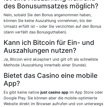
des Bonusumsatzes möglich?
Nein, sobald Sie den Bonus angenommen haben,
können Sie keine Auszahlung vornehmen, bis der
Umsatz erfüllt ist – oder Sie verzichten auf den Bonus
(dann verfällt das Bonusguthaben).
Kann ich Bitcoin für Ein- und
Auszahlungen nutzen?
Ja, Bitcoin wird akzeptiert und gilt oft als schnellste
Methode (Auszahlung innerhalb einer Stunde).
Bietet das Casino eine mobile
App?
Es gibt keine native
just casino app
im App Store oder
Google Play. Sie können aber die mobile-optimierte
Website direkt im Browser aufrufen und von unterwegs