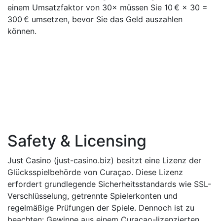
einem Umsatzfaktor von 30× müssen Sie 10 € × 30 =
300 € umsetzen, bevor Sie das Geld auszahlen
können.
Safety & Licensing
Just Casino (just-casino.biz) besitzt eine Lizenz der
Glücksspielbehörde von Curaçao. Diese Lizenz
erfordert grundlegende Sicherheitsstandards wie SSL-
Verschlüsselung, getrennte Spielerkonten und
regelmäßige Prüfungen der Spiele. Dennoch ist zu
beachten: Gewinne aus einem Curaçao-lizenzierten