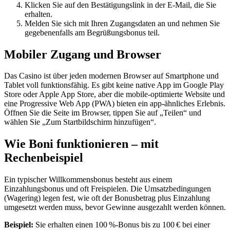
Klicken Sie auf den Bestätigungslink in der E-Mail, die Sie
erhalten.
Melden Sie sich mit Ihren Zugangsdaten an und nehmen Sie
gegebenenfalls am Begrüßungsbonus teil.
Mobiler Zugang und Browser
Das Casino ist über jeden modernen Browser auf Smartphone und
Tablet voll funktionsfähig. Es gibt keine native App im Google Play
Store oder Apple App Store, aber die mobile-optimierte Website und
eine Progressive Web App (PWA) bieten ein app-ähnliches Erlebnis.
Öffnen Sie die Seite im Browser, tippen Sie auf „Teilen“ und
wählen Sie „Zum Startbildschirm hinzufügen“.
Wie Boni funktionieren – mit
Rechenbeispiel
Ein typischer Willkommensbonus besteht aus einem
Einzahlungsbonus und oft Freispielen. Die Umsatzbedingungen
(Wagering) legen fest, wie oft der Bonusbetrag plus Einzahlung
umgesetzt werden muss, bevor Gewinne ausgezahlt werden können.
Beispiel:
Sie erhalten einen 100 %-Bonus bis zu 100 € bei einer