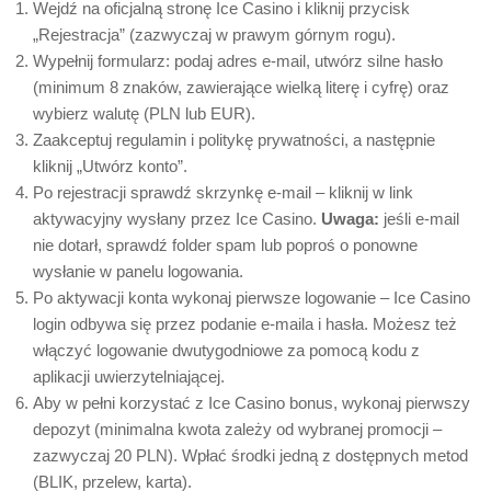
Wejdź na oficjalną stronę Ice Casino i kliknij przycisk
„Rejestracja” (zazwyczaj w prawym górnym rogu).
Wypełnij formularz: podaj adres e-mail, utwórz silne hasło
(minimum 8 znaków, zawierające wielką literę i cyfrę) oraz
wybierz walutę (PLN lub EUR).
Zaakceptuj regulamin i politykę prywatności, a następnie
kliknij „Utwórz konto”.
Po rejestracji sprawdź skrzynkę e-mail – kliknij w link
aktywacyjny wysłany przez Ice Casino.
Uwaga:
jeśli e-mail
nie dotarł, sprawdź folder spam lub poproś o ponowne
wysłanie w panelu logowania.
Po aktywacji konta wykonaj pierwsze logowanie – Ice Casino
login odbywa się przez podanie e-maila i hasła. Możesz też
włączyć logowanie dwutygodniowe za pomocą kodu z
aplikacji uwierzytelniającej.
Aby w pełni korzystać z Ice Casino bonus, wykonaj pierwszy
depozyt (minimalna kwota zależy od wybranej promocji –
zazwyczaj 20 PLN). Wpłać środki jedną z dostępnych metod
(BLIK, przelew, karta).