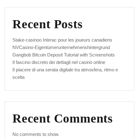
Recent Posts
Stake-casinoo Interac pour les joueurs canadiens
NVCasino-Eigentümerunternehmenshintergrund
Gangbob Bitcoin Deposit Tutorial with Screenshots
Il fascino discreto dei dettagli nel casinò online
Il piacere di una serata digitale tra atmosfera, ritmo e
scelta
Recent Comments
No comments to show.