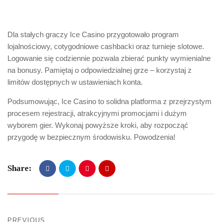
Dla stałych graczy Ice Casino przygotowało program
lojalnościowy, cotygodniowe cashbacki oraz turnieje slotowe.
Logowanie się codziennie pozwala zbierać punkty wymienialne
na bonusy. Pamiętaj o odpowiedzialnej grze – korzystaj z
limitów dostępnych w ustawieniach konta.
Podsumowując, Ice Casino to solidna platforma z przejrzystym
procesem rejestracji, atrakcyjnymi promocjami i dużym
wyborem gier. Wykonaj powyższe kroki, aby rozpocząć
przygodę w bezpiecznym środowisku. Powodzenia!
Share:
PREVIOUS