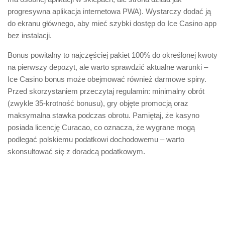
progresywna aplikacja internetowa PWA). Wystarczy dodać ją
do ekranu głównego, aby mieć szybki dostęp do Ice Casino app
bez instalacji.
Bonus powitalny to najczęściej pakiet 100% do określonej kwoty
na pierwszy depozyt, ale warto sprawdzić aktualne warunki –
Ice Casino bonus może obejmować również darmowe spiny.
Przed skorzystaniem przeczytaj regulamin: minimalny obrót
(zwykle 35-krotność bonusu), gry objęte promocją oraz
maksymalna stawka podczas obrotu. Pamiętaj, że kasyno
posiada licencję Curacao, co oznacza, że wygrane mogą
podlegać polskiemu podatkowi dochodowemu – warto
skonsultować się z doradcą podatkowym.