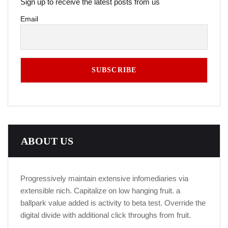
Sign up to receive the latest posts from us
Email
ABOUT US
Progressively maintain extensive infomediaries via
extensible nich. Capitalize on low hanging fruit. a
ballpark value added is activity to beta test. Override the
digital divide with additional click throughs from fruit.