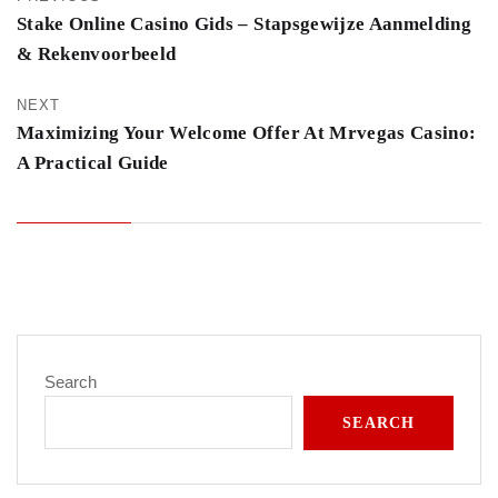
Stake Online Casino Gids – Stapsgewijze Aanmelding
& Rekenvoorbeeld
NEXT
Maximizing Your Welcome Offer At Mrvegas Casino:
A Practical Guide
Search
SEARCH