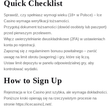
Quick Checklist
Sprawdź, czy spełniasz wymogi wieku (18+ w Polsce) – Ice
Casino wymaga weryfikacji tożsamości.
Przygotuj dokument tożsamości (dowód osobisty lub paszport)
przed pierwszym przelewem.
Włącz uwierzytelnianie dwuskładnikowe (2FA) w ustawieniach
konta po rejestracji.
Zapoznaj się z regulaminem bonusu powitalnego – zwróć
uwagę na limit obrotu (wagering) i gry, które się liczą.
Ustaw limit depozytu w panelu odpowiedzialnej gry, aby
kontrolować wydatki.
How to Sign Up
Rejestracja w Ice Casino jest szybka, ale wymaga dokładności.
Poniższe kroki opierają się na rzeczywistym procesie na
stronie
https://icecasino1.net/
.