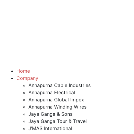
Home
Company
Annapurna Cable Industries
Annapurna Electrical
Annapurna Global Impex
Annapurna Winding Wires
Jaya Ganga & Sons
Jaya Ganga Tour & Travel
J’MAS International