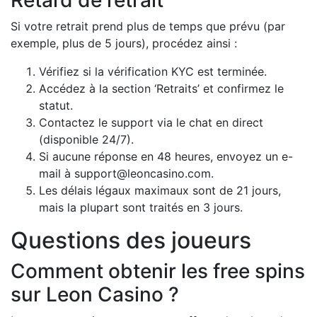
Retard de retrait
Si votre retrait prend plus de temps que prévu (par
exemple, plus de 5 jours), procédez ainsi :
Vérifiez si la vérification KYC est terminée.
Accédez à la section ‘Retraits’ et confirmez le
statut.
Contactez le support via le chat en direct
(disponible 24/7).
Si aucune réponse en 48 heures, envoyez un e-
mail à support@leoncasino.com.
Les délais légaux maximaux sont de 21 jours,
mais la plupart sont traités en 3 jours.
Questions des joueurs
Comment obtenir les free spins
sur Leon Casino ?