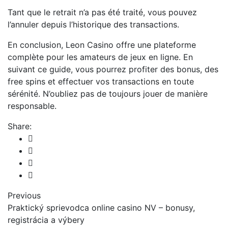
Tant que le retrait n’a pas été traité, vous pouvez
l’annuler depuis l’historique des transactions.
En conclusion, Leon Casino offre une plateforme
complète pour les amateurs de jeux en ligne. En
suivant ce guide, vous pourrez profiter des bonus, des
free spins et effectuer vos transactions en toute
sérénité. N’oubliez pas de toujours jouer de manière
responsable.
Share:
Previous
Praktický sprievodca online casino NV – bonusy,
registrácia a výbery