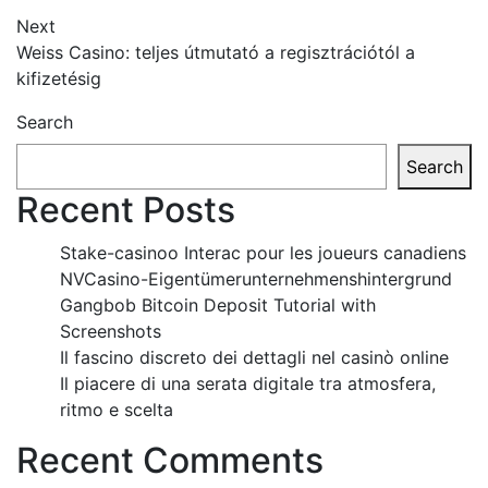
Next
Weiss Casino: teljes útmutató a regisztrációtól a
kifizetésig
Search
Search
Recent Posts
Stake-casinoo Interac pour les joueurs canadiens
NVCasino-Eigentümerunternehmenshintergrund
Gangbob Bitcoin Deposit Tutorial with
Screenshots
Il fascino discreto dei dettagli nel casinò online
Il piacere di una serata digitale tra atmosfera,
ritmo e scelta
Recent Comments