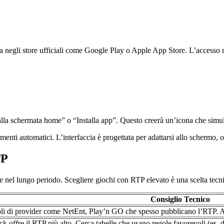
 negli store ufficiali come Google Play o Apple App Store. L’accesso m
lla schermata home” o “Installa app”. Questo creerà un’icona che simu
menti automatici. L’interfaccia è progettata per adattarsi allo schermo, 
TP
ore nel lungo periodo. Scegliere giochi con RTP elevato è una scelta tec
Consiglio Tecnico
oli di provider come NetEnt, Play’n GO che spesso pubblicano l’RTP. 
ack offre il RTP più alto. Cerca tabelle che usano regole favorevoli (es. 