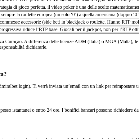
rategia di gioco perfetta, il video poker è una delle scelte matematicamen
i sempre la roulette europea (un solo ‘0’) a quella americana (doppio ‘
scommesse accessorie (side bet) in blackjack o roulette. Hanno RTP mol
progressiva riduce l’RTP base. Giocali per il jackpot, non per l’RTP ott
a Curaçao. A differenza delle licenze ADM (Italia) o MGA (Malta), le v
esponsabilità dichiararle.
ta?
miralbet login). Ti verrà inviata un’email con un link per reimpostare u
pesso istantanei o entro 24 ore. I bonifici bancari possono richiedere da 1 