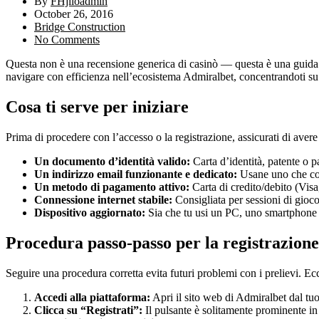
By
FHjiloadmin
October 26, 2016
Bridge Construction
No Comments
Questa non è una recensione generica di casinò — questa è una guida o
navigare con efficienza nell’ecosistema Admiralbet, concentrandoti su
Cosa ti serve per iniziare
Prima di procedere con l’accesso o la registrazione, assicurati di avere
Un documento d’identità valido:
Carta d’identità, patente o 
Un indirizzo email funzionante e dedicato:
Usane uno che con
Un metodo di pagamento attivo:
Carta di credito/debito (Visa
Connessione internet stabile:
Consigliata per sessioni di gioco
Dispositivo aggiornato:
Sia che tu usi un PC, uno smartphone o 
Procedura passo-passo per la registrazione
Seguire una procedura corretta evita futuri problemi con i prelievi. E
Accedi alla piattaforma:
Apri il sito web di Admiralbet dal tuo
Clicca su “Registrati”:
Il pulsante è solitamente prominente in 