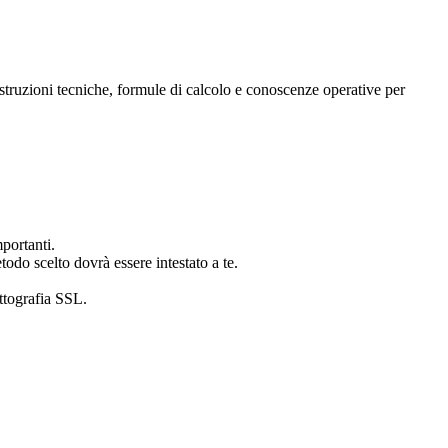
istruzioni tecniche, formule di calcolo e conoscenze operative per
portanti.
odo scelto dovrà essere intestato a te.
ittografia SSL.