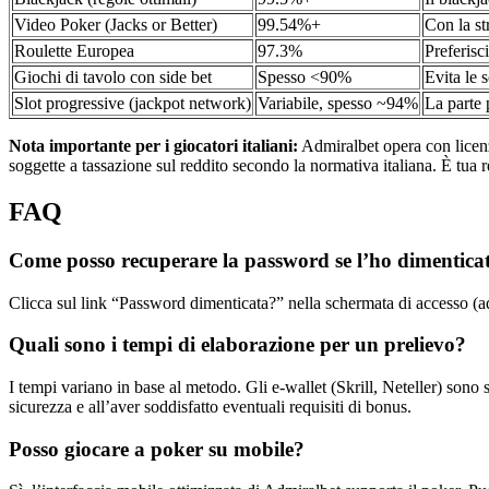
Video Poker (Jacks or Better)
99.54%+
Con la st
Roulette Europea
97.3%
Preferisc
Giochi di tavolo con side bet
Spesso <90%
Evita le 
Slot progressive (jackpot network)
Variabile, spesso ~94%
La parte 
Nota importante per i giocatori italiani:
Admiralbet opera con licenz
soggette a tassazione sul reddito secondo la normativa italiana. È tua r
FAQ
Come posso recuperare la password se l’ho dimentica
Clicca sul link “Password dimenticata?” nella schermata di accesso (ad
Quali sono i tempi di elaborazione per un prelievo?
I tempi variano in base al metodo. Gli e-wallet (Skrill, Neteller) sono s
sicurezza e all’aver soddisfatto eventuali requisiti di bonus.
Posso giocare a poker su mobile?