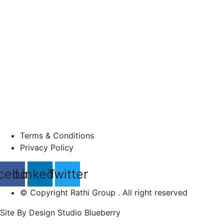
Terms & Conditions
Privacy Policy
cebook
Linkedin
Twitter
© Copyright Rathi Group . All right reserved
Site By
Design Studio Blueberry