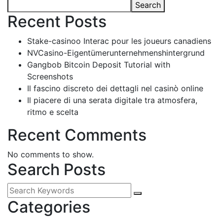
Search
Recent Posts
Stake-casinoo Interac pour les joueurs canadiens
NVCasino-Eigentümerunternehmenshintergrund
Gangbob Bitcoin Deposit Tutorial with
Screenshots
Il fascino discreto dei dettagli nel casinò online
Il piacere di una serata digitale tra atmosfera,
ritmo e scelta
Recent Comments
No comments to show.
Search Posts
Categories