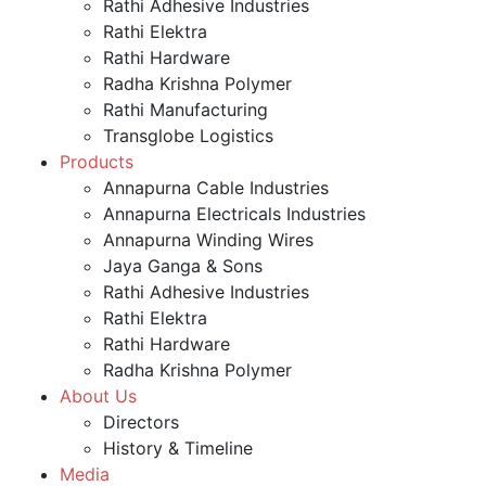
Rathi Adhesive Industries
Rathi Elektra
Rathi Hardware
Radha Krishna Polymer
Rathi Manufacturing
Transglobe Logistics
Products
Annapurna Cable Industries
Annapurna Electricals Industries
Annapurna Winding Wires
Jaya Ganga & Sons
Rathi Adhesive Industries
Rathi Elektra
Rathi Hardware
Radha Krishna Polymer
About Us
Directors
History & Timeline
Media