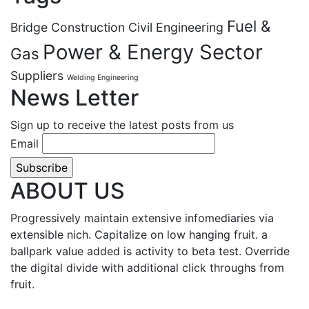
Fuel &
Bridge Construction
Civil Engineering
Power & Energy Sector
Gas
Suppliers
Welding Engineering
News Letter
Sign up to receive the latest posts from us
Email
ABOUT US
Progressively maintain extensive infomediaries via
extensible nich. Capitalize on low hanging fruit. a
ballpark value added is activity to beta test. Override
the digital divide with additional click throughs from
fruit.