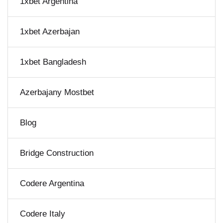
1xbet Argentina
1xbet Azerbajan
1xbet Bangladesh
Azerbajany Mostbet
Blog
Bridge Construction
Codere Argentina
Codere Italy