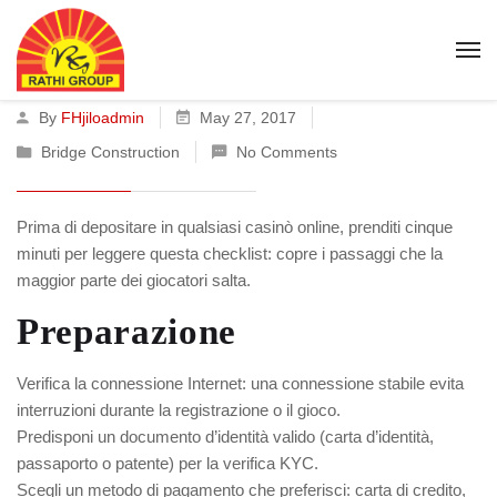
By
FHjiloadmin
May 27, 2017
Bridge Construction
No Comments
Prima di depositare in qualsiasi casinò online, prenditi cinque
minuti per leggere questa checklist: copre i passaggi che la
maggior parte dei giocatori salta.
Preparazione
Verifica la connessione Internet: una connessione stabile evita
interruzioni durante la registrazione o il gioco.
Predisponi un documento d’identità valido (carta d’identità,
passaporto o patente) per la verifica KYC.
Scegli un metodo di pagamento che preferisci: carta di credito,