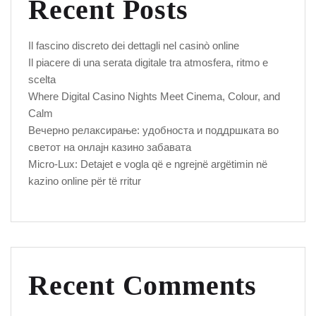
Recent Posts
Il fascino discreto dei dettagli nel casinò online
Il piacere di una serata digitale tra atmosfera, ritmo e
scelta
Where Digital Casino Nights Meet Cinema, Colour, and
Calm
Вечерно релаксирање: удобноста и поддршката во
светот на онлајн казино забавата
Micro-Lux: Detajet e vogla që e ngrejnë argëtimin në
kazino online për të rritur
Recent Comments