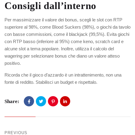
Consigli dall’interno
Per massimizzare il valore dei bonus, scegli le slot con RTP
superiore al 98%, come Blood Suckers (98%), o giochi da tavolo
con basse commissioni, come il blackjack (99,5%). Evita giochi
con RTP basso (inferiore al 95%) come keno, scratch card e
alcune slot a tema popolare. Inoltre, utilizza il calcolo del
wagering per selezionare bonus che diano un valore atteso
positivo.
Ricorda che il gioco d’azzardo è un intrattenimento, non una
fonte di reddito. Stabilisci un budget e rispettalo.
Share:
PREVIOUS