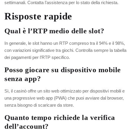
settimanali. Contatta l’assistenza per lo stato della richiesta.
Risposte rapide
Qual è l’RTP medio delle slot?
In generale, le slot hanno un RTP compreso tra il 94% e il 98%,
con variazioni significative tra giochi. Controlla sempre la tabella
dei pagamenti per l’RTP specifico.
Posso giocare su dispositivo mobile
senza app?
Sì, il casinò offre un sito web ottimizzato per dispositivi mobili e
una progressive web app (PWA) che puoi avviare dal browser,
senza bisogno di scaricare da store.
Quanto tempo richiede la verifica
dell’account?