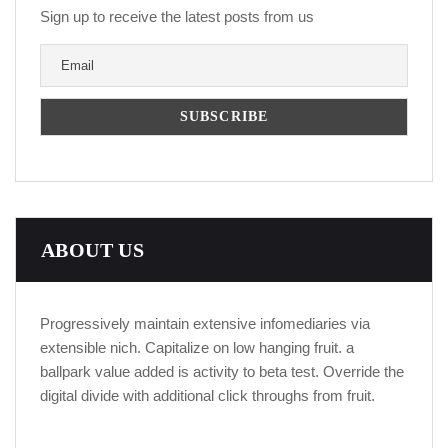
Sign up to receive the latest posts from us
ABOUT US
Progressively maintain extensive infomediaries via
extensible nich. Capitalize on low hanging fruit. a
ballpark value added is activity to beta test. Override the
digital divide with additional click throughs from fruit.