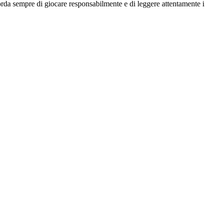
corda sempre di giocare responsabilmente e di leggere attentamente i