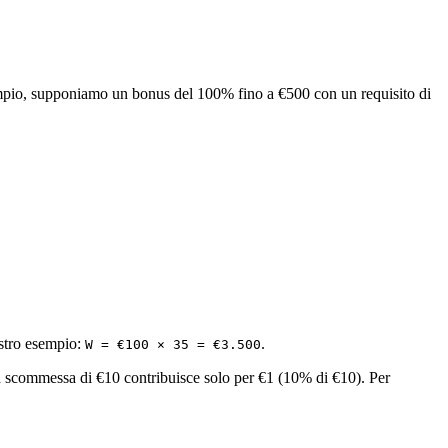
sempio, supponiamo un bonus del 100% fino a €500 con un requisito di
ostro esempio:
.
W = €100 × 35 = €3.500
a scommessa di €10 contribuisce solo per €1 (10% di €10). Per