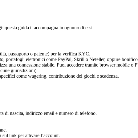
i: questa guida ti accompagna in ognuno di essi.
tità, passaporto o patente) per la verifica KYC.
o, portafogli elettronici come PayPal, Skrill o Neteller, oppure bonifico
tilizza una connessione stabile. Puoi accedere tramite browser mobile o
lcune giurisdizioni).
i specifici come wagering, contribuzione dei giochi e scadenza.
a di nascita, indirizzo email e numero di telefono.
nne.
 sul link per attivare l’account.