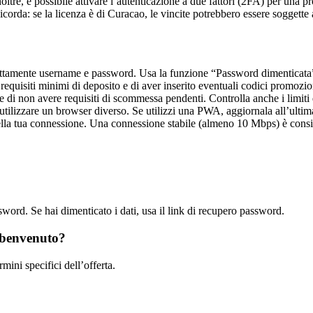
ltre, è possibile attivare l’autenticazione a due fattori (2FA) per una pr
corda: se la licenza è di Curacao, le vincite potrebbero essere soggette a
rettamente username e password. Usa la funzione “Password dimenticata” p
i requisiti minimi di deposito e di aver inserito eventuali codici promozio
 di non avere requisiti di scommessa pendenti. Controlla anche i limiti 
utilizzare un browser diverso. Se utilizzi una PWA, aggiornala all’ultim
ella tua connessione. Una connessione stabile (almeno 10 Mbps) è consig
sword. Se hai dimenticato i dati, usa il link di recupero password.
i benvenuto?
ini specifici dell’offerta.