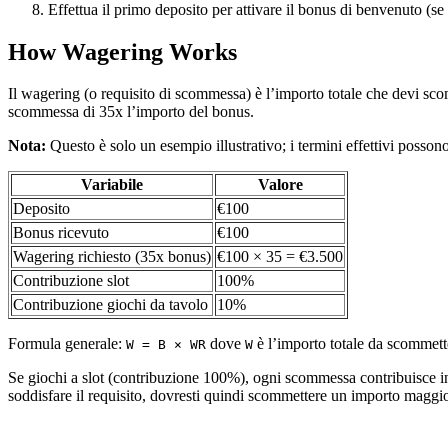
Effettua il primo deposito per attivare il bonus di benvenuto (se 
How Wagering Works
Il wagering (o requisito di scommessa) è l’importo totale che devi sc
scommessa di 35x l’importo del bonus.
Nota:
Questo è solo un esempio illustrativo; i termini effettivi possono
Variabile
Valore
Deposito
€100
Bonus ricevuto
€100
Wagering richiesto (35x bonus)
€100 × 35 = €3.500
Contribuzione slot
100%
Contribuzione giochi da tavolo
10%
Formula generale:
dove
è l’importo totale da scommett
W = B × WR
W
Se giochi a slot (contribuzione 100%), ogni scommessa contribuisce i
soddisfare il requisito, dovresti quindi scommettere un importo maggi