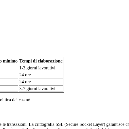
vo minimo
Tempi di elaborazione
1-3 giorni lavorativi
24 ore
24 ore
3-7 giorni lavorativi
olitica del casinò.
 e le transazioni. La crittografia SSL (Secure Socket Layer) garantisce