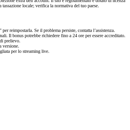
otezione extra dell’account. Il sito è regolamentato e dotato di licenza
 tassazione locale; verifica la normativa del tuo paese.
er reimpostarla. Se il problema persiste, contatta l’assistenza.
nali. Il bonus potrebbe richiedere fino a 24 ore per essere accreditato.
di prelievo.
a versione.
liata per lo streaming live.