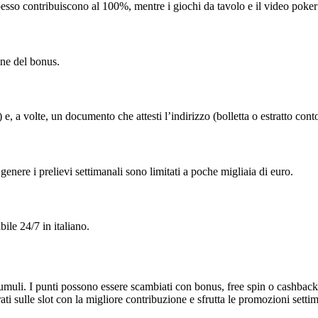
pesso contribuiscono al 100%, mentre i giochi da tavolo e il video poke
one del bonus.
e, a volte, un documento che attesti l’indirizzo (bolletta o estratto conto
 genere i prelievi settimanali sono limitati a poche migliaia di euro.
bile 24/7 in italiano.
umuli. I punti possono essere scambiati con bonus, free spin o cashback. 
ati sulle slot con la migliore contribuzione e sfrutta le promozioni settima