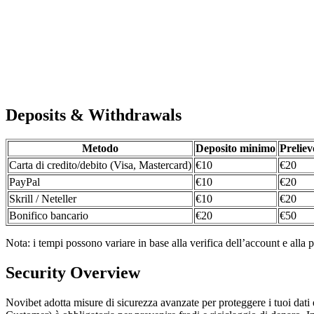
Deposits & Withdrawals
Metodo
Deposito minimo
Prelie
Carta di credito/debito (Visa, Mastercard)
€10
€20
PayPal
€10
€20
Skrill / Neteller
€10
€20
Bonifico bancario
€20
€50
Nota: i tempi possono variare in base alla verifica dell’account e alla p
Security Overview
Novibet adotta misure di sicurezza avanzate per proteggere i tuoi dati