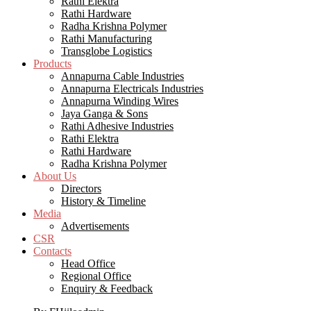
Rathi Elektra
Rathi Hardware
Radha Krishna Polymer
Rathi Manufacturing
Transglobe Logistics
Products
Annapurna Cable Industries
Annapurna Electricals Industries
Annapurna Winding Wires
Jaya Ganga & Sons
Rathi Adhesive Industries
Rathi Elektra
Rathi Hardware
Radha Krishna Polymer
About Us
Directors
History & Timeline
Media
Advertisements
CSR
Contacts
Head Office
Regional Office
Enquiry & Feedback