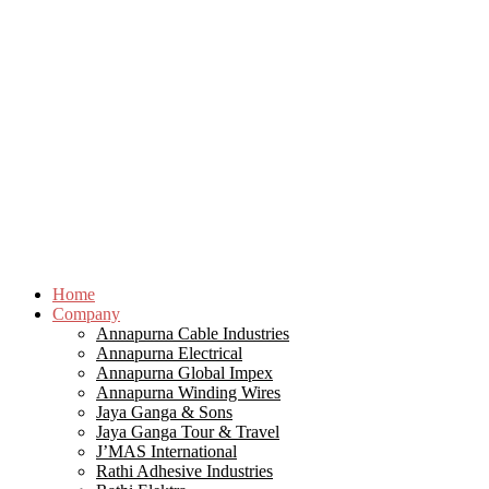
Home
Company
Annapurna Cable Industries
Annapurna Electrical
Annapurna Global Impex
Annapurna Winding Wires
Jaya Ganga & Sons
Jaya Ganga Tour & Travel
J’MAS International
Rathi Adhesive Industries