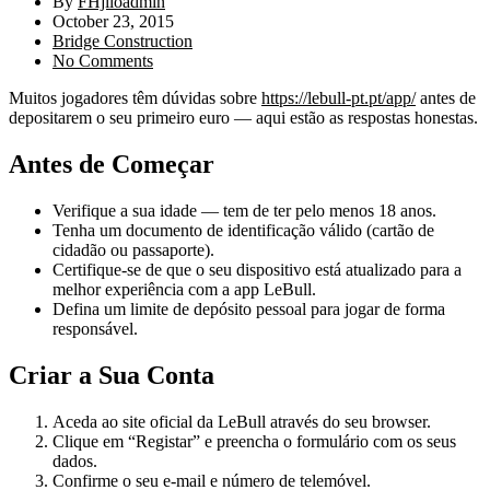
By
FHjiloadmin
October 23, 2015
Bridge Construction
No Comments
Muitos jogadores têm dúvidas sobre
https://lebull-pt.pt/app/
antes de
depositarem o seu primeiro euro — aqui estão as respostas honestas.
Antes de Começar
Verifique a sua idade — tem de ter pelo menos 18 anos.
Tenha um documento de identificação válido (cartão de
cidadão ou passaporte).
Certifique-se de que o seu dispositivo está atualizado para a
melhor experiência com a app LeBull.
Defina um limite de depósito pessoal para jogar de forma
responsável.
Criar a Sua Conta
Aceda ao site oficial da LeBull através do seu browser.
Clique em “Registar” e preencha o formulário com os seus
dados.
Confirme o seu e-mail e número de telemóvel.