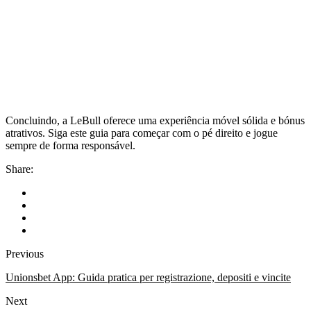
Concluindo, a LeBull oferece uma experiência móvel sólida e bónus
atrativos. Siga este guia para começar com o pé direito e jogue
sempre de forma responsável.
Share:
Previous
Unionsbet App: Guida pratica per registrazione, depositi e vincite
Next