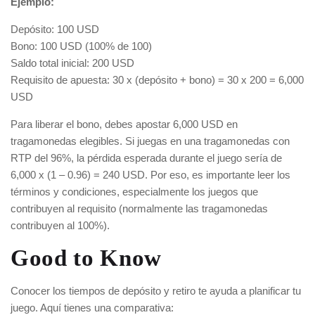
Ejemplo:
Depósito: 100 USD
Bono: 100 USD (100% de 100)
Saldo total inicial: 200 USD
Requisito de apuesta: 30 x (depósito + bono) = 30 x 200 = 6,000
USD
Para liberar el bono, debes apostar 6,000 USD en
tragamonedas elegibles. Si juegas en una tragamonedas con
RTP del 96%, la pérdida esperada durante el juego sería de
6,000 x (1 – 0.96) = 240 USD. Por eso, es importante leer los
términos y condiciones, especialmente los juegos que
contribuyen al requisito (normalmente las tragamonedas
contribuyen al 100%).
Good to Know
Conocer los tiempos de depósito y retiro te ayuda a planificar tu
juego. Aquí tienes una comparativa: