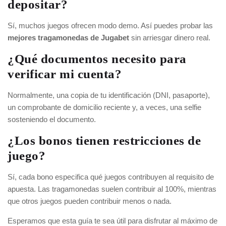
depositar?
Sí, muchos juegos ofrecen modo demo. Así puedes probar las
mejores tragamonedas de Jugabet
sin arriesgar dinero real.
¿Qué documentos necesito para
verificar mi cuenta?
Normalmente, una copia de tu identificación (DNI, pasaporte),
un comprobante de domicilio reciente y, a veces, una selfie
sosteniendo el documento.
¿Los bonos tienen restricciones de
juego?
Sí, cada bono especifica qué juegos contribuyen al requisito de
apuesta. Las tragamonedas suelen contribuir al 100%, mientras
que otros juegos pueden contribuir menos o nada.
Esperamos que esta guía te sea útil para disfrutar al máximo de