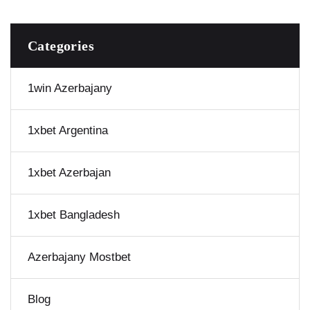
Categories
1win Azerbajany
1xbet Argentina
1xbet Azerbajan
1xbet Bangladesh
Azerbajany Mostbet
Blog