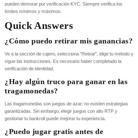
pueden demorar por verificación KYC. Siempre verifica los
límites mínimos y máximos.
Quick Answers
¿Cómo puedo retirar mis ganancias?
Ve a la sección de cajero, selecciona “Retirar”, elige tu método y
sigue las instrucciones. Es necesario haber completado la
verificación de identidad.
¿Hay algún truco para ganar en las
tragamonedas?
Las tragamonedas son juegos de azar; no existen estrategias
garantizadas. Sin embargo, elegir juegos con alto RTP y
gestionar tu bankroll puede mejorar tu experiencia.
¿Puedo jugar gratis antes de