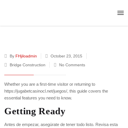
By
FHjiloadmin
October 23, 2015
Bridge Construction
No Comments
Whether you are a first-time visitor or returning to
https://jugabetcasinocl.net/juegos/
, this guide covers the
essential features you need to know.
Getting Ready
Antes de empezar, asegúrate de tener todo listo. Revisa esta