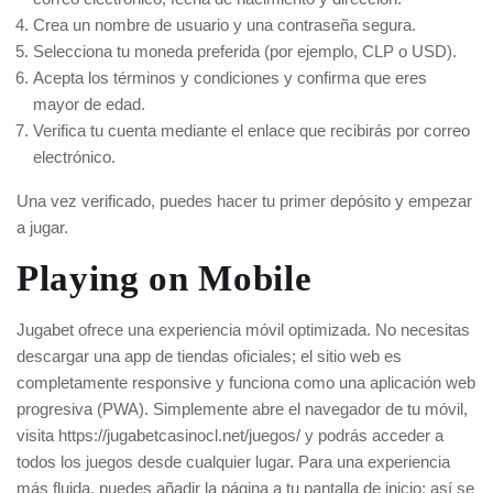
Crea un nombre de usuario y una contraseña segura.
Selecciona tu moneda preferida (por ejemplo, CLP o USD).
Acepta los términos y condiciones y confirma que eres
mayor de edad.
Verifica tu cuenta mediante el enlace que recibirás por correo
electrónico.
Una vez verificado, puedes hacer tu primer depósito y empezar
a jugar.
Playing on Mobile
Jugabet ofrece una experiencia móvil optimizada. No necesitas
descargar una app de tiendas oficiales; el sitio web es
completamente responsive y funciona como una aplicación web
progresiva (PWA). Simplemente abre el navegador de tu móvil,
visita
https://jugabetcasinocl.net/juegos/
y podrás acceder a
todos los juegos desde cualquier lugar. Para una experiencia
más fluida, puedes añadir la página a tu pantalla de inicio: así se