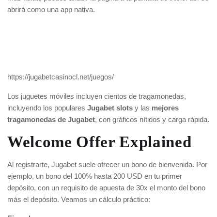
abrirá como una app nativa.
https://jugabetcasinocl.net/juegos/
Los juguetes móviles incluyen cientos de tragamonedas,
incluyendo los populares
Jugabet slots
y las
mejores
tragamonedas de Jugabet
, con gráficos nítidos y carga rápida.
Welcome Offer Explained
Al registrarte, Jugabet suele ofrecer un bono de bienvenida. Por
ejemplo, un bono del 100% hasta 200 USD en tu primer
depósito, con un requisito de apuesta de 30x el monto del bono
más el depósito. Veamos un cálculo práctico: