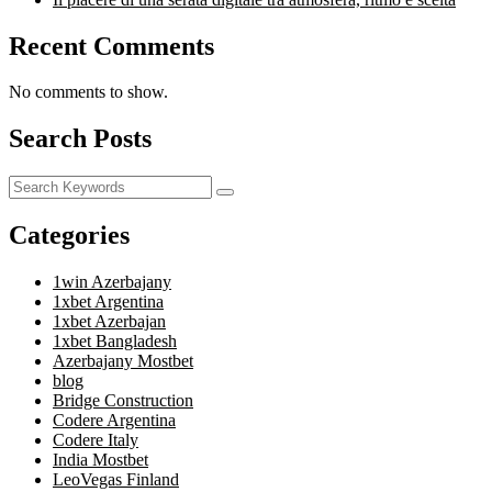
Recent Comments
No comments to show.
Search Posts
Categories
1win Azerbajany
1xbet Argentina
1xbet Azerbajan
1xbet Bangladesh
Azerbajany Mostbet
blog
Bridge Construction
Codere Argentina
Codere Italy
India Mostbet
LeoVegas Finland