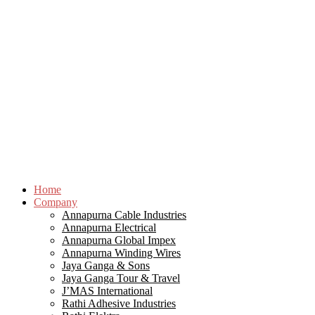
Home
Company
Annapurna Cable Industries
Annapurna Electrical
Annapurna Global Impex
Annapurna Winding Wires
Jaya Ganga & Sons
Jaya Ganga Tour & Travel
J’MAS International
Rathi Adhesive Industries