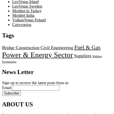
LeoVegas Irland
LeoVegas Sweden
Mostbet in Turkey
Mostbet India
VulkanVegas Poland
Сателлиты
Tags
Fuel & Gas
Bridge Construction
Civil Engineering
Power & Energy Sector
Suppliers
Welding
Engineering
News Letter
Sign up to receive the latest posts from us
Email
ABOUT US