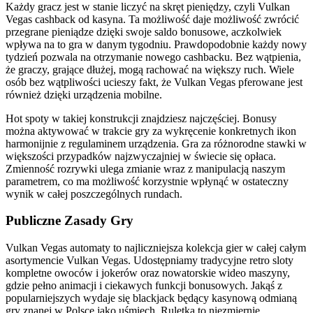
Każdy gracz jest w stanie liczyć na skręt pieniędzy, czyli Vulkan
Vegas cashback od kasyna. Ta możliwość daje możliwość zwrócić
przegrane pieniądze dzięki swoje saldo bonusowe, aczkolwiek
wpływa na to gra w danym tygodniu. Prawdopodobnie każdy nowy
tydzień pozwala na otrzymanie nowego cashbacku. Bez wątpienia,
że graczy, grające dłużej, mogą rachować na większy ruch. Wiele
osób bez wątpliwości ucieszy fakt, że Vulkan Vegas pferowane jest
również dzięki urządzenia mobilne.
Hot spoty w takiej konstrukcji znajdziesz najczęściej. Bonusy
można aktywować w trakcie gry za wykręcenie konkretnych ikon
harmonijnie z regulaminem urządzenia. Gra za różnorodne stawki w
większości przypadków najzwyczajniej w świecie się opłaca.
Zmienność rozrywki ulega zmianie wraz z manipulacją naszym
parametrem, co ma możliwość korzystnie wpłynąć w ostateczny
wynik w całej poszczególnych rundach.
Publiczne Zasady Gry
Vulkan Vegas automaty to najliczniejsza kolekcja gier w całej całym
asortymencie Vulkan Vegas. Udostępniamy tradycyjne retro sloty
kompletne owoców i jokerów oraz nowatorskie wideo maszyny,
gdzie pełno animacji i ciekawych funkcji bonusowych. Jakąś z
popularniejszych wydaje się blackjack będący kasynową odmianą
gry znanej w Polsce jako uśmiech. Ruletka to niezmiernie