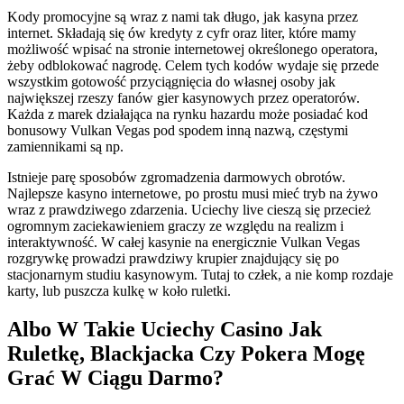
Kody promocyjne są wraz z nami tak długo, jak kasyna przez
internet. Składają się ów kredyty z cyfr oraz liter, które mamy
możliwość wpisać na stronie internetowej określonego operatora,
żeby odblokować nagrodę. Celem tych kodów wydaje się przede
wszystkim gotowość przyciągnięcia do własnej osoby jak
największej rzeszy fanów gier kasynowych przez operatorów.
Każda z marek działająca na rynku hazardu może posiadać kod
bonusowy Vulkan Vegas pod spodem inną nazwą, częstymi
zamiennikami są np.
Istnieje parę sposobów zgromadzenia darmowych obrotów.
Najlepsze kasyno internetowe, po prostu musi mieć tryb na żywo
wraz z prawdziwego zdarzenia. Uciechy live cieszą się przecież
ogromnym zaciekawieniem graczy ze względu na realizm i
interaktywność. W całej kasynie na energicznie Vulkan Vegas
rozgrywkę prowadzi prawdziwy krupier znajdujący się po
stacjonarnym studiu kasynowym. Tutaj to człek, a nie komp rozdaje
karty, lub puszcza kulkę w koło ruletki.
Albo W Takie Uciechy Casino Jak
Ruletkę, Blackjacka Czy Pokera Mogę
Grać W Ciągu Darmo?