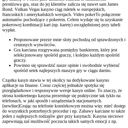
prestiżowa gra, oraz do jej klientów zalicza się nawet sam James
Bond. Vulkan Vegas kasyno ciąg ruletek w europejskich,
francuskich i amerykańskich wersjach. Video pokerTo połączenie
automatów pochodzące z pokerem. Celem wydaje się tu uzyskanie
pokerowej kombinacji kart (np. karety) uwzględnionej przy tabeli
wypłat.
Proponowane przeze mnie sloty pochodzą od sprawdzonych i
cenionych wytwórców.
Gra karciana rozgrywana pomiędzy bankierem, który jest
selekcjonowany spośród graczy, i kolejno każdym spośród
graczy.
Powinno się sprawdzić nasze opinie i swobodnie wybierać
spośród setek najlepszych maszyn gry w ciągu darmo.
Cząstka kasyn stawia w tej okolicy na dedykowane kasyno
aplikacje na finanse. Coraz częściej jednakże spotyka się
przeglądarkowe i responsywne wersje kasyn online. To znaczy, że
strona konkretnego kasyna prezentuje się praktycznie tak tyklo na
telefonach, w jaki sposób i urządzeniach stacjonarnych.
[newline]Grając na telefonie komórkowym można więc mieć dostęp
do wszystkich potrzebnych procedur i np. Zabawy karciane to także
jeden z najlepszych rodzajów gier przy kasynach. Kasyna sieciowe
zapewniają zaś możliwość poczucia takich samych emocji z np.