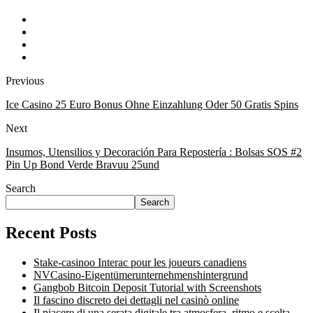
Previous
Ice Casino 25 Euro Bonus Ohne Einzahlung Oder 50 Gratis Spins
Next
Insumos, Utensilios y Decoración Para Repostería : Bolsas SOS #2
Pin Up Bond Verde Bravuu 25und
Search
Search
Recent Posts
Stake-casinoo Interac pour les joueurs canadiens
NVCasino-Eigentümerunternehmenshintergrund
Gangbob Bitcoin Deposit Tutorial with Screenshots
Il fascino discreto dei dettagli nel casinò online
Il piacere di una serata digitale tra atmosfera, ritmo e scelta