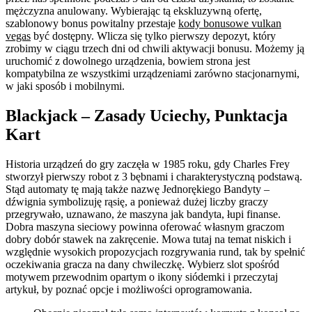
mężczyzna anulowany. Wybierając tą ekskluzywną ofertę,
szablonowy bonus powitalny przestaje
kody bonusowe vulkan
vegas
być dostępny. Wlicza się tylko pierwszy depozyt, który
zrobimy w ciągu trzech dni od chwili aktywacji bonusu. Możemy ją
uruchomić z dowolnego urządzenia, bowiem strona jest
kompatybilna ze wszystkimi urządzeniami zarówno stacjonarnymi,
w jaki sposób i mobilnymi.
Blackjack – Zasady Uciechy, Punktacja
Kart
Historia urządzeń do gry zaczęła w 1985 roku, gdy Charles Frey
stworzył pierwszy robot z 3 bębnami i charakterystyczną podstawą.
Stąd automaty tę mają także nazwę Jednorękiego Bandyty –
dźwignia symbolizuję rąsię, a ponieważ dużej liczby graczy
przegrywało, uznawano, że maszyna jak bandyta, łupi finanse.
Dobra maszyna sieciowy powinna oferować własnym graczom
dobry dobór stawek na zakręcenie. Mowa tutaj na temat niskich i
względnie wysokich propozycjach rozgrywania rund, tak by spełnić
oczekiwania gracza na dany chwileczkę. Wybierz slot spośród
motywem przewodnim opartym o ikony siódemki i przeczytaj
artykuł, by poznać opcje i możliwości oprogramowania.