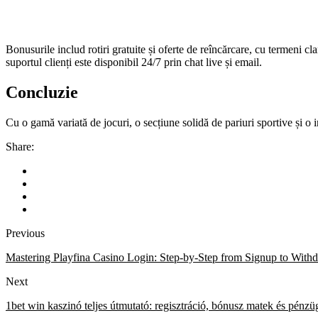
Bonusurile includ rotiri gratuite și oferte de reîncărcare, cu termeni cl
suportul clienți este disponibil 24/7 prin chat live și email.
Concluzie
Cu o gamă variată de jocuri, o secțiune solidă de pariuri sportive și o
Share:
Previous
Mastering Playfina Casino Login: Step-by-Step from Signup to With
Next
1bet win kaszinó teljes útmutató: regisztráció, bónusz matek és pénz