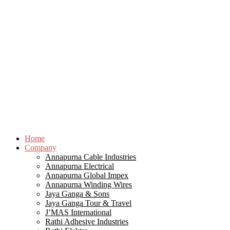
Home
Company
Annapurna Cable Industries
Annapurna Electrical
Annapurna Global Impex
Annapurna Winding Wires
Jaya Ganga & Sons
Jaya Ganga Tour & Travel
J’MAS International
Rathi Adhesive Industries