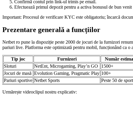
Confirmă contul prin link-ul trimis pe email.
Efectuează primul depozit pentru a activa bonusul de bun venit ș
Important: Procesul de verificare KYC este obligatoriu; încarcă document
Prezentare generală a funcțiilor
Netbet ro pune la dispoziție peste 2000 de jocuri de la furnizori renumi
pariuri live. Platforma este optimizată pentru mobil, funcționând ca o
Tip joc
Furnizori
Număr estima
Sloturi
NetEnt, Microgaming, Play’n GO
1500+
Jocuri de masă
Evolution Gaming, Pragmatic Play
100+
Pariuri sportive
Netbet Sports
Peste 50 de sport
Urmărește videoclipul nostru explicativ: