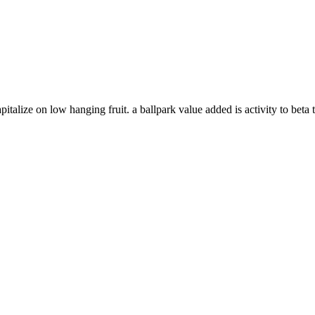
italize on low hanging fruit. a ballpark value added is activity to beta t