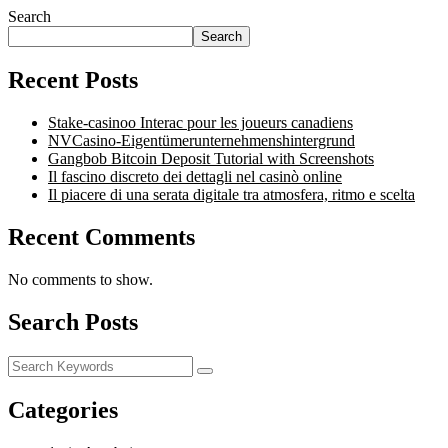
Search
Search
Recent Posts
Stake-casinoo Interac pour les joueurs canadiens
NVCasino-Eigentümerunternehmenshintergrund
Gangbob Bitcoin Deposit Tutorial with Screenshots
Il fascino discreto dei dettagli nel casinò online
Il piacere di una serata digitale tra atmosfera, ritmo e scelta
Recent Comments
No comments to show.
Search Posts
Categories