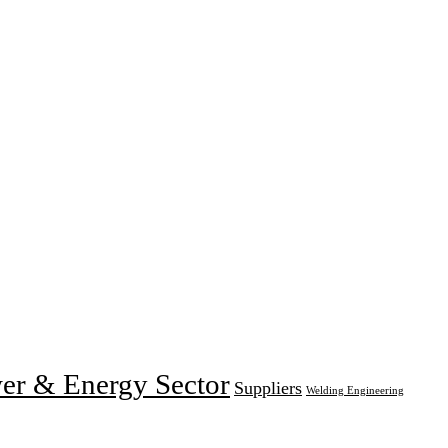
er & Energy Sector
Suppliers
Welding Engineering