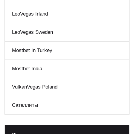
LeoVegas Irland
LeoVegas Sweden
Mostbet In Turkey
Mostbet India
VulkanVegas Poland
Сателлиты