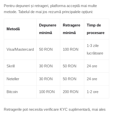
Pentru depuneri și retrageri, platforma acceptă mai multe
metode. Tabelul de mai jos rezumă principalele opțiuni:
Depunere
Retragere
Timp de
Metodă
minimă
minimă
procesare
1-3 zile
Visa/Mastercard
50 RON
100 RON
lucrătoare
Skrill
30 RON
50 RON
24 ore
Neteller
30 RON
50 RON
24 ore
Bitcoin
100 RON
200 RON
1-2 ore
Retragerile pot necesita verificare KYC suplimentară, mai ales