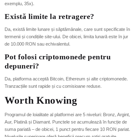
exemplu, 35x).
Există limite la retragere?
Da, există limite lunare și săptămânale, care sunt specificate în
termenii și condițiile site-ului. De obicei, limita lunară este în jur
de 10.000 RON sau echivalentul.
Pot folosi criptomonede pentru
depuneri?
Da, platforma acceptă Bitcoin, Ethereum și alte criptomonede.
Tranzacțiile sunt rapide și cu comisioane reduse.
Worth Knowing
Programul de loialitate al platformei are 5 niveluri: Bronz, Argint,
Aur, Platină și Diamant. Punctele se acumulează în funcție de
suma pariată – de obicei, 1 punct pentru fiecare 10 RON pariat.
Nivelurile superioare oferă beneficii precum rotiri gratuite