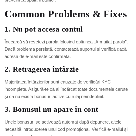
Common Problems & Fixes
1. Nu pot accesa contul
Încearcă să resetezi parola folosind opțiunea „Am uitat parola”.
Dacă problema persistă, contactează suportul și verifică dacă
adresa de e-mail este confirmată.
2. Retragerea întârzie
Majoritatea întârzierilor sunt cauzate de verificări KYC
incomplete. Asigură-te că ai încărcat toate documentele cerute
și că nu există bonusuri active cu rulaj neîndeplinit.
3. Bonusul nu apare în cont
Unele bonusuri se activează automat după depunere, altele
necesită introducerea unui cod promoțional. Verifică e-mailul și