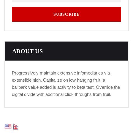
ABOUT US
Progressively maintain extensive infomediaries via
extensible nich. Capitalize on low hanging fruit. a
ballpark value added is activity to beta test. Override the
digital divide with additional click throughs from fruit.