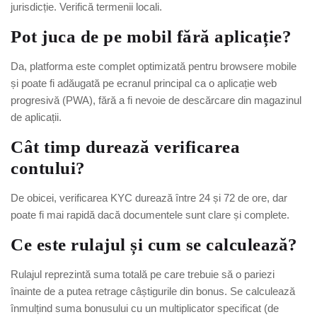
jurisdicție. Verifică termenii locali.
Pot juca de pe mobil fără aplicație?
Da, platforma este complet optimizată pentru browsere mobile
și poate fi adăugată pe ecranul principal ca o aplicație web
progresivă (PWA), fără a fi nevoie de descărcare din magazinul
de aplicații.
Cât timp durează verificarea
contului?
De obicei, verificarea KYC durează între 24 și 72 de ore, dar
poate fi mai rapidă dacă documentele sunt clare și complete.
Ce este rulajul și cum se calculează?
Rulajul reprezintă suma totală pe care trebuie să o pariezi
înainte de a putea retrage câștigurile din bonus. Se calculează
înmulțind suma bonusului cu un multiplicator specificat (de