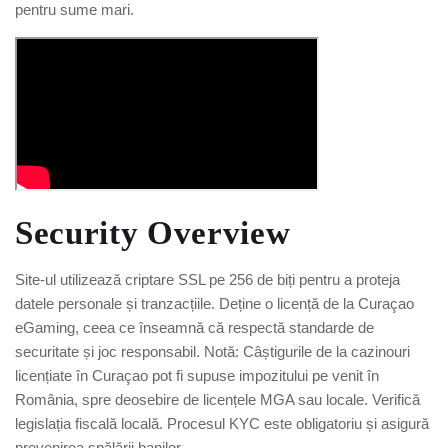
pentru sume mari.
Security Overview
Site-ul utilizează criptare SSL pe 256 de biți pentru a proteja
datele personale și tranzacțiile. Deține o licență de la Curaçao
eGaming, ceea ce înseamnă că respectă standarde de
securitate și joc responsabil. Notă: Câștigurile de la cazinouri
licențiate în Curaçao pot fi supuse impozitului pe venit în
România, spre deosebire de licențele MGA sau locale. Verifică
legislația fiscală locală. Procesul KYC este obligatoriu și asigură
prevenirea spălării banilor.