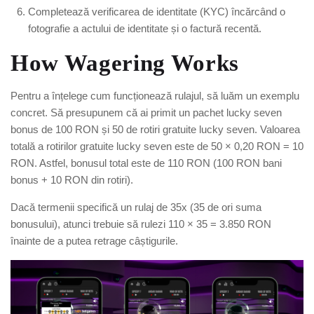
Completează verificarea de identitate (KYC) încărcând o
fotografie a actului de identitate și o factură recentă.
How Wagering Works
Pentru a înțelege cum funcționează rulajul, să luăm un exemplu
concret. Să presupunem că ai primit un pachet lucky seven
bonus de 100 RON și 50 de rotiri gratuite lucky seven. Valoarea
totală a rotirilor gratuite lucky seven este de 50 × 0,20 RON = 10
RON. Astfel, bonusul total este de 110 RON (100 RON bani
bonus + 10 RON din rotiri).
Dacă termenii specifică un rulaj de 35x (35 de ori suma
bonusului), atunci trebuie să rulezi 110 × 35 = 3.850 RON
înainte de a putea retrage câștigurile.