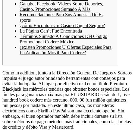
Ganabet Facebook: Videos Sobre Deportes,
Casino, Promociones Sumado A Más
Recomendaciones Para Sus Apuestas De E-
sports
¿cómo Encontrar Un Casino Digital Seguro?
La Página Can’t Fué Encontrada
Términos Sumado A Condiciones Del Código
Promocional Codere México
¿existen Promociones U Ofertas Especiales Para
La Aplicación Móvil Para Codere?
Como in addition, junto a la Dirección General De Juegos y Sorteos
impulsa el juego autor brindando herramientas con consejos para
evitar la ludopatía. Al jugar por efectivo real en un título Premium
Blackjack los miércoles tendrías que obtener bonos especiales. Los
límites para ganancias máximas pra EL USUARIO serán de 1, five
hundred
book codere más cercano
, 000. 00 (un millón quinientos
mil pesos) por trastada. En este último caso, los monederos
electrónicos como Skrill o PayPal son una excelente opción. Sin
embargo, el buen operador también debe incluir durante su lista
sobre métodos de pago métodos más tradicionales, como las tarjetas
de crédito y débito Visa y Mastercard.