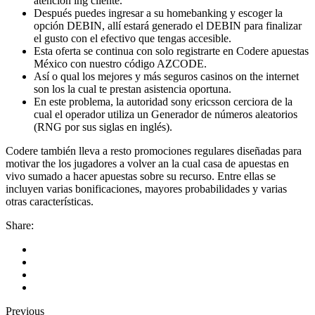
atención ing cliente.
Después puedes ingresar a su homebanking y escoger la
opción DEBIN, allí estará generado el DEBIN para finalizar
el gusto con el efectivo que tengas accesible.
Esta oferta se continua con solo registrarte en Codere apuestas
México con nuestro código AZCODE.
Así o qual los mejores y más seguros casinos on the internet
son los la cual te prestan asistencia oportuna.
En este problema, la autoridad sony ericsson cerciora de la
cual el operador utiliza un Generador de números aleatorios
(RNG por sus siglas en inglés).
Codere también lleva a resto promociones regulares diseñadas para
motivar the los jugadores a volver an la cual casa de apuestas en
vivo sumado a hacer apuestas sobre su recurso. Entre ellas se
incluyen varias bonificaciones, mayores probabilidades y varias
otras características.
Share:
Previous