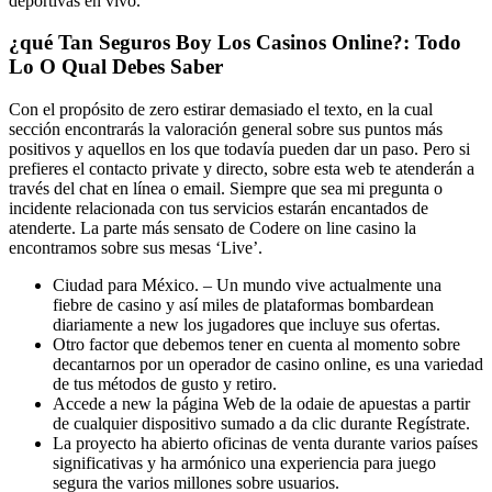
deportivas en vivo.
¿qué Tan Seguros Boy Los Casinos Online?: Todo
Lo O Qual Debes Saber
Con el propósito de zero estirar demasiado el texto, en la cual
sección encontrarás la valoración general sobre sus puntos más
positivos y aquellos en los que todavía pueden dar un paso. Pero si
prefieres el contacto private y directo, sobre esta web te atenderán a
través del chat en línea o email. Siempre que sea mi pregunta o
incidente relacionada con tus servicios estarán encantados de
atenderte. La parte más sensato de Codere on line casino la
encontramos sobre sus mesas ‘Live’.
Ciudad para México. – Un mundo vive actualmente una
fiebre de casino y así miles de plataformas bombardean
diariamente a new los jugadores que incluye sus ofertas.
Otro factor que debemos tener en cuenta al momento sobre
decantarnos por un operador de casino online, es una variedad
de tus métodos de gusto y retiro.
Accede a new la página Web de la odaie de apuestas a partir
de cualquier dispositivo sumado a da clic durante Regístrate.
La proyecto ha abierto oficinas de venta durante varios países
significativas y ha armónico una experiencia para juego
segura the varios millones sobre usuarios.