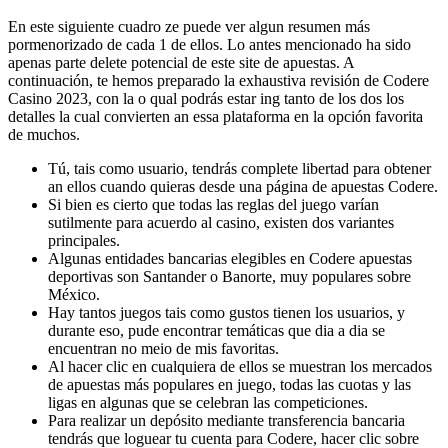
En este siguiente cuadro ze puede ver algun resumen más
pormenorizado de cada 1 de ellos. Lo antes mencionado ha sido
apenas parte delete potencial de este site de apuestas. A
continuación, te hemos preparado la exhaustiva revisión de Codere
Casino 2023, con la o qual podrás estar ing tanto de los dos los
detalles la cual convierten an essa plataforma en la opción favorita
de muchos.
Tú, tais como usuario, tendrás complete libertad para obtener
an ellos cuando quieras desde una página de apuestas Codere.
Si bien es cierto que todas las reglas del juego varían
sutilmente para acuerdo al casino, existen dos variantes
principales.
Algunas entidades bancarias elegibles en Codere apuestas
deportivas son Santander o Banorte, muy populares sobre
México.
Hay tantos juegos tais como gustos tienen los usuarios, y
durante eso, pude encontrar temáticas que dia a dia se
encuentran no meio de mis favoritas.
Al hacer clic en cualquiera de ellos se muestran los mercados
de apuestas más populares en juego, todas las cuotas y las
ligas en algunas que se celebran las competiciones.
Para realizar un depósito mediante transferencia bancaria
tendrás que loguear tu cuenta para Codere, hacer clic sobre