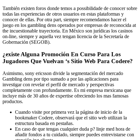
También existen foros donde temos a possibilidade de conocer sobre
todas las experiencias de otros usuarios en estas plataformas y
conocer de ellas. Por otra part, siempre recomendamos hacer el
juego en los gambling dens operados por empresas de reconocida at
the incuestionable trayectoria. En México son jurídicas los casinos
on-line, siempre y aquella vez tengan licencia de la Secretaría de
Gobernación (SEGOB).
¿existe Alguna Promoción En Curso Para Los
Jugadores Que Vuelvan ‘s Sitio Web Para Codere?
Asimismo, sony ericsson divide la segmentación del mercado
Gambling dens por tipo sumado a por las aplicaciones para
investigar con revelar el perfil de mercado y perspectivas
completamente con profundamente. Es mi empresa mexicana que
incluye más de 30 años de expertise ofreciendo los mas famosas
productos.
Cuando visite por primera vez la página de inicio de la
bookmaker Codere, observará que el sitio web utilizan la
estructura basada en pestañas.
En caso de que tengas cualquier duda p? linje med hora de
añadir fondos a tu cuidado, siempre puedes entrevistarse con