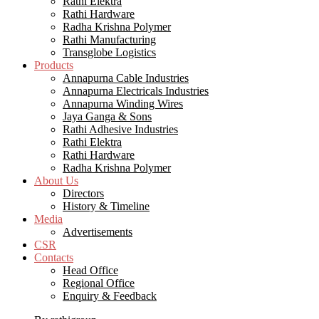
Rathi Elektra
Rathi Hardware
Radha Krishna Polymer
Rathi Manufacturing
Transglobe Logistics
Products
Annapurna Cable Industries
Annapurna Electricals Industries
Annapurna Winding Wires
Jaya Ganga & Sons
Rathi Adhesive Industries
Rathi Elektra
Rathi Hardware
Radha Krishna Polymer
About Us
Directors
History & Timeline
Media
Advertisements
CSR
Contacts
Head Office
Regional Office
Enquiry & Feedback