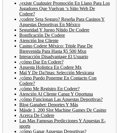
¿existe Cualquier Promoción En Llano Para Los
Jugadores Que Vuelvan ‘s Sitio Web De
Codere?
¿codere Sera Seguro? Reseña Para Casinos Y
Apuestas Deportivas En México
Seguridad Y Juego Nítido De Codere
Bonificación De Codere
Atención Ing Cliente
Casino Codere México: Triple Pase De
Bienvenida Para Hasta $5 500 Mxn
Interacción Disadvantage El Usuario
¿cómo Dar En Codere?
Apuesta Holistica En Codere Mx
Mal Y De Da?inas: Selección Mexicana
¿cómo Puedo Ponerme En Contacto Con
Codere?
¿cómo Me Registro En Codere?
Atención Al Cliente Capaz Y Oportuna
¿cómo Funcionan Las Apuestas Deportivas?
Blog Ganabet: Deportes Y Más
Másde 1, 200 Slot Machine Games De Casino
Acerca De Codere
Las Mas Famosas Predicciones Y Apuestas E-
sports
¿cómo Ganar Apuestas Deportivas?