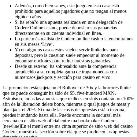
Además, como bien sabes, este juego en esta casa está
prohibido para aquellos jugadores que no tengan al menos
eighteen años.
Si ha reba?o una apuesta realizada en una delegación de
Codere Online casino, puede depositar sus ganancias
directamente en su cuenta individual en línea.
La parte más realista de Codere on line casino la encontramos
en sus mesas ‘Live’.
Ya en algunos casos estos suelen servir limitados para
depositar, pero la cuestion suele empeorar al momento de
encontrar opciones para retirar nuestras ganancias.
Desde su estreno, ha sobresalido ante la competencia
agradecido a su completa gama de tragamonedas con
numerosos jackpots y sección para casino en vivo.
La promoción está sujeta an el Rollover de 30x y la horrores límite
que ze puede conseguir ha sido de $5. five-hundred MXN.
Asimismo, todas las apuestas que realices en slots contarán un 100%
afin de la liberación delete bono, mientras o qual juegos de mesa y
blackjack el 20%. Si una de las casas de apuestas está a tu zona,
puedes ir andando hasta ella. Puede encontrar la sucursal más
cercana en el sitio web oficial entre ma bookmaker Codere.
[newline]En el menú entre ma cinta superior de sitio web del casino
Codere, muestra la sección sobre ela que se producen las apuestas