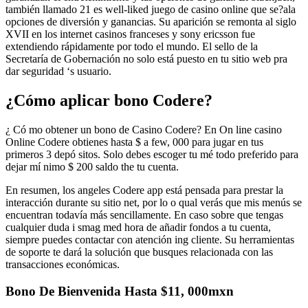
también llamado 21 es well-liked juego de casino online que se?ala
opciones de diversión y ganancias. Su aparición se remonta al siglo
XVII en los internet casinos franceses y sony ericsson fue
extendiendo rápidamente por todo el mundo. El sello de la
Secretaría de Gobernación no solo está puesto en tu sitio web pra
dar seguridad ‘s usuario.
¿Cómo aplicar bono Codere?
¿ Có mo obtener un bono de Casino Codere? En On line casino
Online Codere obtienes hasta $ a few, 000 para jugar en tus
primeros 3 depó sitos. Solo debes escoger tu mé todo preferido para
dejar mí nimo $ 200 saldo the tu cuenta.
En resumen, los angeles Codere app está pensada para prestar la
interacción durante su sitio net, por lo o qual verás que mis menús se
encuentran todavía más sencillamente. En caso sobre que tengas
cualquier duda i smag med hora de añadir fondos a tu cuenta,
siempre puedes contactar con atención ing cliente. Su herramientas
de soporte te dará la solución que busques relacionada con las
transacciones económicas.
Bono De Bienvenida Hasta $11, 000mxn