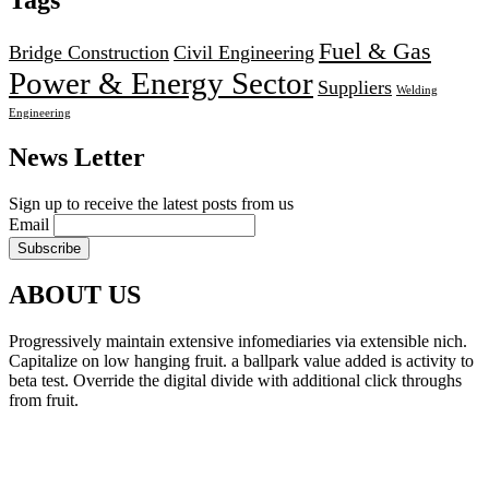
Fuel & Gas
Bridge Construction
Civil Engineering
Power & Energy Sector
Suppliers
Welding
Engineering
News Letter
Sign up to receive the latest posts from us
Email
ABOUT US
Progressively maintain extensive infomediaries via extensible nich.
Capitalize on low hanging fruit. a ballpark value added is activity to
beta test. Override the digital divide with additional click throughs
from fruit.