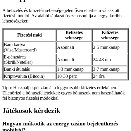
A befizetés és kifizetés sebessége jelentősen eltérhet a választott
fizetési módtól. Az alábbi táblázat összehasonlítja a leggyakoribb
lehetőségeket:
Befizetés
Kifizetés
Fizetési mód
sebessége
sebessége
Bankkártya
Azonnali
2-5 munkanap
(Visa/Mastercard)
E-pénztárca
Azonnali
24-48 óra
(Skrill/Neteller)
Banki átutalás
1-3 munkanap
3-7 munkanap
Kriptovaluta (Bitcoin)
10-30 perc
24 óra
Tipp: Használj e-pénztárcát a leggyorsabb kifizetés érdekében.
Ellenőrizd a bónuszfeltételeket: egyes bónuszok nem használhatók
fel bizonyos fizetési módokkal.
Játékosok kérdezik
Hogyan működik az energy casino bejelentkezés
mobilról?