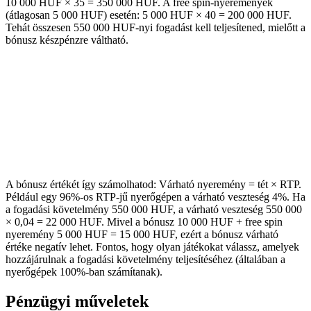
10 000 HUF × 35 = 350 000 HUF. A free spin-nyeremények
(átlagosan 5 000 HUF) esetén: 5 000 HUF × 40 = 200 000 HUF.
Tehát összesen 550 000 HUF-nyi fogadást kell teljesítened, mielőtt a
bónusz készpénzre váltható.
A bónusz értékét így számolhatod: Várható nyeremény = tét × RTP.
Például egy 96%-os RTP-jű nyerőgépen a várható veszteség 4%. Ha
a fogadási követelmény 550 000 HUF, a várható veszteség 550 000
× 0,04 = 22 000 HUF. Mivel a bónusz 10 000 HUF + free spin
nyeremény 5 000 HUF = 15 000 HUF, ezért a bónusz várható
értéke negatív lehet. Fontos, hogy olyan játékokat válassz, amelyek
hozzájárulnak a fogadási követelmény teljesítéséhez (általában a
nyerőgépek 100%-ban számítanak).
Pénzügyi műveletek