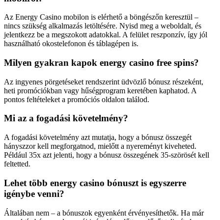
Az Energy Casino mobilon is elérhető a böngészőn keresztül –
nincs szükség alkalmazás letöltésére. Nyisd meg a weboldalt, és
jelentkezz be a megszokott adatokkal. A felület reszponzív, így jól
használható okostelefonon és táblagépen is.
Milyen gyakran kapok energy casino free spins?
Az ingyenes pörgetéseket rendszerint üdvözlő bónusz részeként,
heti promóciókban vagy hűségprogram keretében kaphatod. A
pontos feltételeket a promóciós oldalon találod.
Mi az a fogadási követelmény?
A fogadási követelmény azt mutatja, hogy a bónusz összegét
hányszzor kell megforgatnod, mielőtt a nyereményt kiveheted.
Például 35x azt jelenti, hogy a bónusz összegének 35-szörösét kell
feltetted.
Lehet több energy casino bónuszt is egyszerre
igénybe venni?
Általában nem – a bónuszok egyenként érvényesíthetők. Ha már