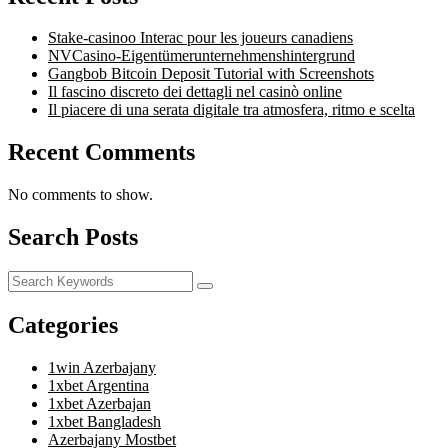
Stake-casinoo Interac pour les joueurs canadiens
NVCasino-Eigentümerunternehmenshintergrund
Gangbob Bitcoin Deposit Tutorial with Screenshots
Il fascino discreto dei dettagli nel casinò online
Il piacere di una serata digitale tra atmosfera, ritmo e scelta
Recent Comments
No comments to show.
Search Posts
Categories
1win Azerbajany
1xbet Argentina
1xbet Azerbajan
1xbet Bangladesh
Azerbajany Mostbet