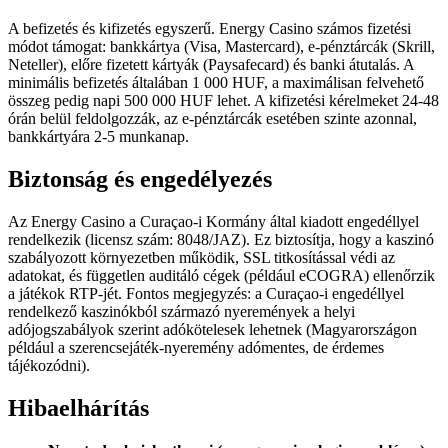
A befizetés és kifizetés egyszerű. Energy Casino számos fizetési
módot támogat: bankkártya (Visa, Mastercard), e-pénztárcák (Skrill,
Neteller), előre fizetett kártyák (Paysafecard) és banki átutalás. A
minimális befizetés általában 1 000 HUF, a maximálisan felvehető
összeg pedig napi 500 000 HUF lehet. A kifizetési kérelmeket 24-48
órán belül feldolgozzák, az e-pénztárcák esetében szinte azonnal,
bankkártyára 2-5 munkanap.
Biztonság és engedélyezés
Az Energy Casino a Curaçao-i Kormány által kiadott engedéllyel
rendelkezik (licensz szám: 8048/JAZ). Ez biztosítja, hogy a kaszinó
szabályozott környezetben működik, SSL titkosítással védi az
adatokat, és független auditáló cégek (például eCOGRA) ellenőrzik
a játékok RTP-jét. Fontos megjegyzés: a Curaçao-i engedéllyel
rendelkező kaszinókból származó nyeremények a helyi
adójogszabályok szerint adókötelesek lehetnek (Magyarországon
például a szerencsejáték-nyeremény adómentes, de érdemes
tájékozódni).
Hibaelhárítás