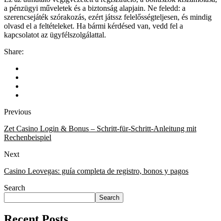
a pénzügyi műveletek és a biztonság alapjain. Ne feledd: a
szerencsejáték szórakozás, ezért játssz felelősségteljesen, és mindig
olvasd el a feltételeket. Ha bármi kérdésed van, vedd fel a
kapcsolatot az ügyfélszolgálattal.
Share:
Previous
Zet Casino Login & Bonus – Schritt-für-Schritt-Anleitung mit
Rechenbeispiel
Next
Casino Leovegas: guía completa de registro, bonos y pagos
Search
Search
Recent Posts