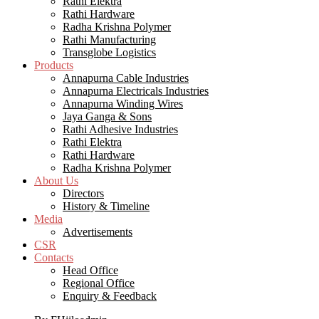
Rathi Elektra
Rathi Hardware
Radha Krishna Polymer
Rathi Manufacturing
Transglobe Logistics
Products
Annapurna Cable Industries
Annapurna Electricals Industries
Annapurna Winding Wires
Jaya Ganga & Sons
Rathi Adhesive Industries
Rathi Elektra
Rathi Hardware
Radha Krishna Polymer
About Us
Directors
History & Timeline
Media
Advertisements
CSR
Contacts
Head Office
Regional Office
Enquiry & Feedback