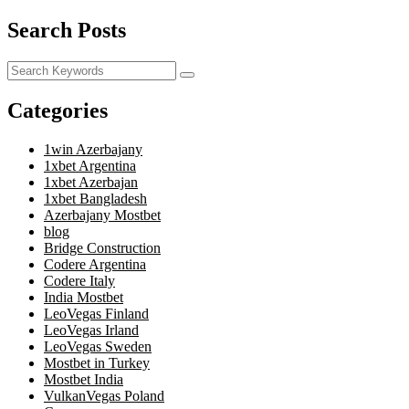
Search Posts
Categories
1win Azerbajany
1xbet Argentina
1xbet Azerbajan
1xbet Bangladesh
Azerbajany Mostbet
blog
Bridge Construction
Codere Argentina
Codere Italy
India Mostbet
LeoVegas Finland
LeoVegas Irland
LeoVegas Sweden
Mostbet in Turkey
Mostbet India
VulkanVegas Poland