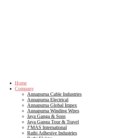
Home
Company
Annapurna Cable Industries
Annapurna Electrical
Annapurna Global Impex
Annapurna Winding Wires
Jaya Ganga & Sons
Jaya Ganga Tour & Travel
J’MAS International
Rathi Adhesive Industries