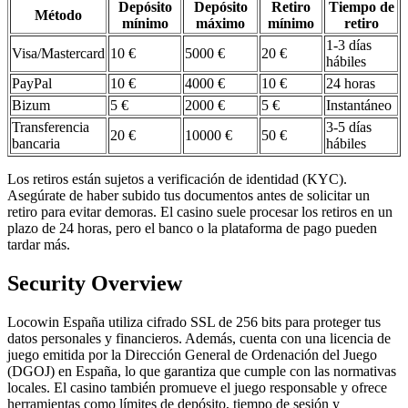
Depósito
Depósito
Retiro
Tiempo de
Método
mínimo
máximo
mínimo
retiro
1-3 días
Visa/Mastercard
10 €
5000 €
20 €
hábiles
PayPal
10 €
4000 €
10 €
24 horas
Bizum
5 €
2000 €
5 €
Instantáneo
Transferencia
3-5 días
20 €
10000 €
50 €
bancaria
hábiles
Los retiros están sujetos a verificación de identidad (KYC).
Asegúrate de haber subido tus documentos antes de solicitar un
retiro para evitar demoras. El casino suele procesar los retiros en un
plazo de 24 horas, pero el banco o la plataforma de pago pueden
tardar más.
Security Overview
Locowin España utiliza cifrado SSL de 256 bits para proteger tus
datos personales y financieros. Además, cuenta con una licencia de
juego emitida por la Dirección General de Ordenación del Juego
(DGOJ) en España, lo que garantiza que cumple con las normativas
locales. El casino también promueve el juego responsable y ofrece
herramientas como límites de depósito, tiempo de sesión y