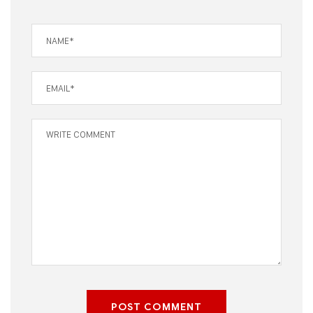
POST COMMENT