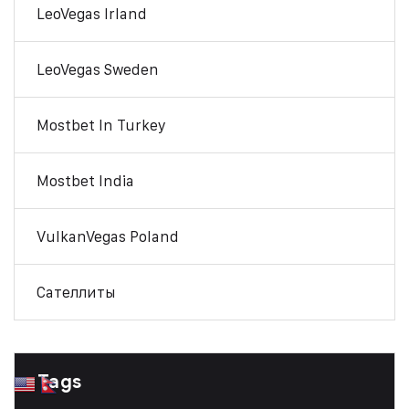
LeoVegas Irland
LeoVegas Sweden
Mostbet In Turkey
Mostbet India
VulkanVegas Poland
Сателлиты
Tags