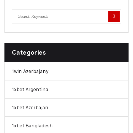
Categories
1win Azerbajany
1xbet Argentina
1xbet Azerbajan
1xbet Bangladesh