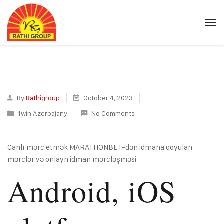
By
Rathigroup
October 4, 2023
1win Azerbajany
No Comments
Canlı mərc etmək MARATHONBET-dən idmana qoyulan
mərclər və onlayn idman mərcləşməsi
Android, iOS