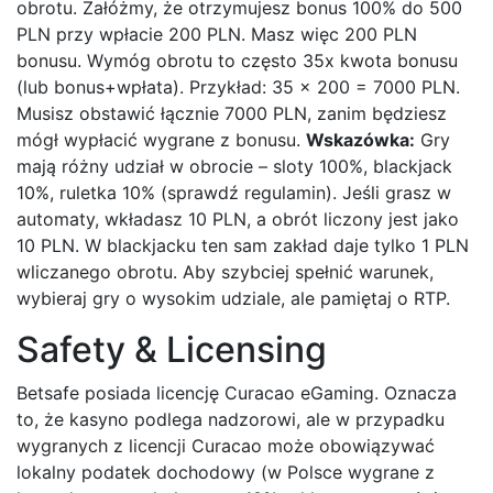
obrotu. Załóżmy, że otrzymujesz bonus 100% do 500
PLN przy wpłacie 200 PLN. Masz więc 200 PLN
bonusu. Wymóg obrotu to często 35x kwota bonusu
(lub bonus+wpłata). Przykład: 35 × 200 = 7000 PLN.
Musisz obstawić łącznie 7000 PLN, zanim będziesz
mógł wypłacić wygrane z bonusu.
Wskazówka:
Gry
mają różny udział w obrocie – sloty 100%, blackjack
10%, ruletka 10% (sprawdź regulamin). Jeśli grasz w
automaty, wkładasz 10 PLN, a obrót liczony jest jako
10 PLN. W blackjacku ten sam zakład daje tylko 1 PLN
wliczanego obrotu. Aby szybciej spełnić warunek,
wybieraj gry o wysokim udziale, ale pamiętaj o RTP.
Safety & Licensing
Betsafe posiada licencję Curacao eGaming. Oznacza
to, że kasyno podlega nadzorowi, ale w przypadku
wygranych z licencji Curacao może obowiązywać
lokalny podatek dochodowy (w Polsce wygrane z