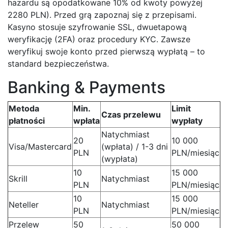
hazardu są opodatkowane 10% od kwoty powyżej
2280 PLN). Przed grą zapoznaj się z przepisami.
Kasyno stosuje szyfrowanie SSL, dwuetapową
weryfikację (2FA) oraz procedury KYC. Zawsze
weryfikuj swoje konto przed pierwszą wypłatą – to
standard bezpieczeństwa.
Banking & Payments
Metoda
Min.
Limit
Czas przelewu
płatności
wpłata
wypłaty
Natychmiast
20
10 000
Visa/Mastercard
(wpłata) / 1-3 dni
PLN
PLN/miesiąc
(wypłata)
10
15 000
Skrill
Natychmiast
PLN
PLN/miesiąc
10
15 000
Neteller
Natychmiast
PLN
PLN/miesiąc
Przelew
50
50 000