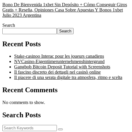
Bono De Bienvenida 1xbet Sin Depósito + Cómo Conseguir Giros
Gratis + Reseña, Opiniones Casa Sobre Apuestas Y Bonos 1xbet
Julio 2023 Argentina
Search
Search
Recent Posts
Stake-casinoo Interac pour les joueurs canadiens
NVCasino-Eigentümerunternehmenshintergrund
Gangbob Bitcoin Deposit Tutorial with Screenshots
Il fascino discreto dei dettagli nel casinò online
Il piacere di una serata digitale tra atmosfera, ritmo e scelta
Recent Comments
No comments to show.
Search Posts