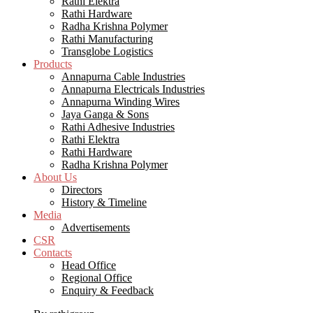
Rathi Elektra
Rathi Hardware
Radha Krishna Polymer
Rathi Manufacturing
Transglobe Logistics
Products
Annapurna Cable Industries
Annapurna Electricals Industries
Annapurna Winding Wires
Jaya Ganga & Sons
Rathi Adhesive Industries
Rathi Elektra
Rathi Hardware
Radha Krishna Polymer
About Us
Directors
History & Timeline
Media
Advertisements
CSR
Contacts
Head Office
Regional Office
Enquiry & Feedback