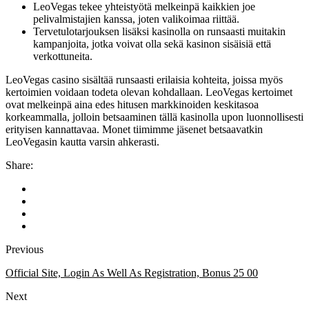
LeoVegas tekee yhteistyötä melkeinpä kaikkien joe
pelivalmistajien kanssa, joten valikoimaa riittää.
Tervetulotarjouksen lisäksi kasinolla on runsaasti muitakin
kampanjoita, jotka voivat olla sekä kasinon sisäisiä että
verkottuneita.
LeoVegas casino sisältää runsaasti erilaisia kohteita, joissa myös
kertoimien voidaan todeta olevan kohdallaan. LeoVegas kertoimet
ovat melkeinpä aina edes hitusen markkinoiden keskitasoa
korkeammalla, jolloin betsaaminen tällä kasinolla upon luonnollisesti
erityisen kannattavaa. Monet tiimimme jäsenet betsaavatkin
LeoVegasin kautta varsin ahkerasti.
Share:
Previous
Official Site, Login As Well As Registration, Bonus 25 00
Next