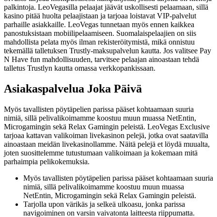
palkintoja. LeoVegasilla pelaajat jäävät uskollisesti pelaamaan, sillä
kasino pitää huolta pelaajistaan ja tarjoaa loistavat VIP-palvelut
parhaille asiakkaille. LeoVegas tunnetaan myös ennen kaikkea
panostuksistaan mobiilipelaamiseen. Suomalaispelaajien on siis
mahdollista pelata myös ilman rekisteröitymistä, mikä onnistuu
tekemällä talletuksen Trustly-maksupalvelun kautta. Jos valitsee Pay
N Have fun mahdollisuuden, tarvitsee pelaajan ainoastaan tehdä
talletus Trustlyn kautta omassa verkkopankissaan.
Asiakaspalvelua Joka Päivä
Myös tavallisten pöytäpelien parissa pääset kohtaamaan suuria
nimiä, sillä pelivalikoimamme koostuu muun muassa NetEntin,
Microgamingin sekä Relax Gamingin peleistä. LeoVegas Exclusive
tarjoaa kattavan valikoiman livekasinon pelejä, jotka ovat saatavilla
ainoastaan meidän livekasinollamme. Näitä pelejä et löydä muualta,
joten suosittelemme tutustumaan valikoimaan ja kokemaan mitä
parhaimpia pelikokemuksia.
Myös tavallisten pöytäpelien parissa pääset kohtaamaan suuria
nimiä, sillä pelivalikoimamme koostuu muun muassa
NetEntin, Microgamingin sekä Relax Gamingin peleistä.
Tarjolla upon värikäs ja selkeä ulkoasu, jonka parissa
navigoiminen on varsin vaivatonta laitteesta riippumatta.