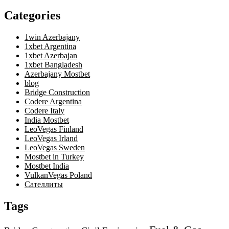
Categories
1win Azerbajany
1xbet Argentina
1xbet Azerbajan
1xbet Bangladesh
Azerbajany Mostbet
blog
Bridge Construction
Codere Argentina
Codere Italy
India Mostbet
LeoVegas Finland
LeoVegas Irland
LeoVegas Sweden
Mostbet in Turkey
Mostbet India
VulkanVegas Poland
Сателлиты
Tags