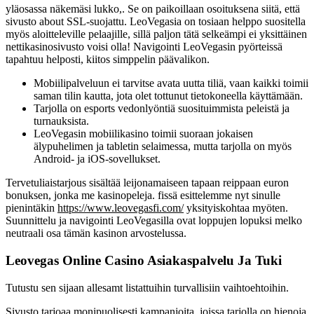
yläosassa näkemäsi lukko,. Se on paikoillaan osoituksena siitä, että
sivusto about SSL-suojattu. LeoVegasia on tosiaan helppo suositella
myös aloitteleville pelaajille, sillä paljon tätä selkeämpi ei yksittäinen
nettikasinosivusto voisi olla! Navigointi LeoVegasin pyörteissä
tapahtuu helposti, kiitos simppelin päävalikon.
Mobiilipalveluun ei tarvitse avata uutta tiliä, vaan kaikki toimii
saman tilin kautta, jota olet tottunut tietokoneella käyttämään.
Tarjolla on esports vedonlyöntiä suosituimmista peleistä ja
turnauksista.
LeoVegasin mobiilikasino toimii suoraan jokaisen
älypuhelimen ja tabletin selaimessa, mutta tarjolla on myös
Android- ja iOS-sovellukset.
Tervetuliaistarjous sisältää leijonamaiseen tapaan reippaan euron
bonuksen, jonka me kasinopeleja. fissä esittelemme nyt sinulle
pienintäkin
https://www.leovegasfi.com/
yksityiskohtaa myöten.
Suunnittelu ja navigointi LeoVegasilla ovat loppujen lopuksi melko
neutraali osa tämän kasinon arvostelussa.
Leovegas Online Casino Asiakaspalvelu Ja Tuki
Tutustu sen sijaan allesamt listattuihin turvallisiin vaihtoehtoihin.
Sivusto tarjoaa monipuolisesti kampanjoita, joissa tarjolla on hienoja