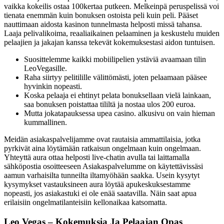
vaikka kokeilis ostaa 100kertaa putkeen. Melkeinpä peruspelissä voi
tienata enemmän kuin bonuksen ostoista peli kuin peli. Pääset
nauttimaan aidosta kasinon tunnelmasta helposti missä tahansa.
Laaja pelivalikoima, reaaliaikainen pelaaminen ja keskustelu muiden
pelaajien ja jakajan kanssa tekevät kokemuksestasi aidon tuntuisen.
Suosittelemme kaikki mobiilipelien ystäviä avaamaan tilin
LeoVegasille.
Raha siirtyy pelitilille välittömästi, joten pelaamaan pääsee
hyvinkin nopeasti.
Koska pelaaja ei ehtinyt pelata bonuksellaan vielä lainkaan,
saa bonuksen poistattaa tililtä ja nostaa ulos 200 euroa.
Mutta jokatapauksessa upea casino. alkusivu on vain hieman
kummallinen.
Meidän asiakaspalvelijamme ovat rautaisia ammattilaisia, jotka
pyrkivät aina löytämään ratkaisun ongelmaan kuin ongelmaan.
Yhteyttä aura ottaa helposti live-chatin avulla tai laittamalla
sähköpostia osoitteeseen Asiakaspalvelumme on käytettävissäsi
aamun varhaisilta tunneilta iltamyöhään saakka. Usein kysytyt
kysymykset vastauksineen aura löytää apukeskuksestamme
nopeasti, jos asiakastuki ei ole enää saatavilla. Näin saat apua
erilaisiin ongelmatilanteisiin kellonaikaa katsomatta.
Leo Vegas – Kokemuksia Ja Pelaajan Opas