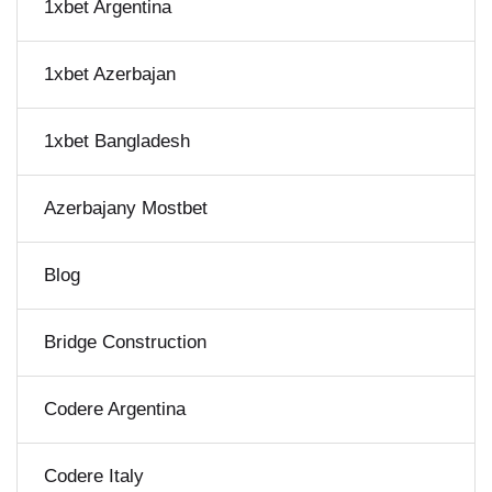
1xbet Argentina
1xbet Azerbajan
1xbet Bangladesh
Azerbajany Mostbet
Blog
Bridge Construction
Codere Argentina
Codere Italy