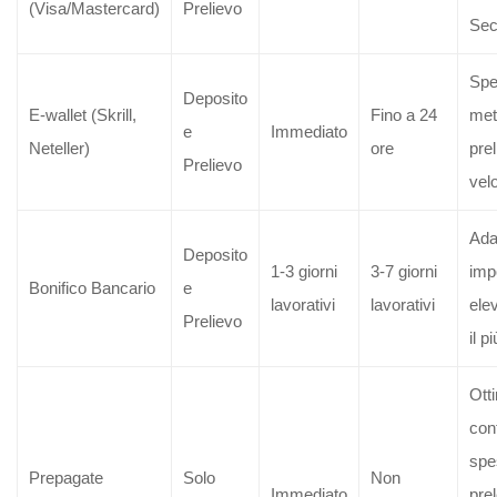
(Visa/Mastercard)
Prelievo
Sec
Spe
Deposito
E-wallet (Skrill,
Fino a 24
met
e
Immediato
Neteller)
ore
prel
Prelievo
vel
Ada
Deposito
1-3 giorni
3-7 giorni
impo
Bonifico Bancario
e
lavorativi
lavorativi
ele
Prelievo
il p
Ott
cont
spe
Prepagate
Solo
Non
Immediato
pre