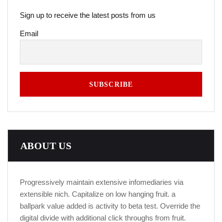
Sign up to receive the latest posts from us
Email
ABOUT US
Progressively maintain extensive infomediaries via
extensible nich. Capitalize on low hanging fruit. a
ballpark value added is activity to beta test. Override the
digital divide with additional click throughs from fruit.