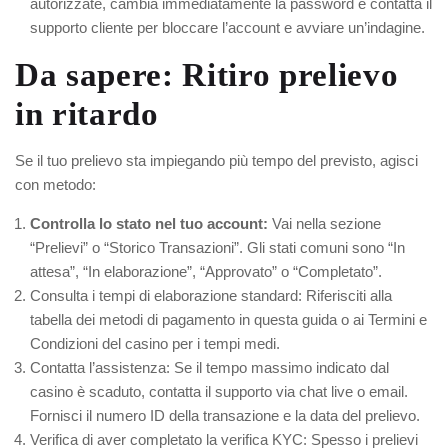
autorizzate, cambia immediatamente la password e contatta il
supporto cliente per bloccare l’account e avviare un’indagine.
Da sapere: Ritiro prelievo
in ritardo
Se il tuo prelievo sta impiegando più tempo del previsto, agisci
con metodo:
Controlla lo stato nel tuo account:
Vai nella sezione
“Prelievi” o “Storico Transazioni”. Gli stati comuni sono “In
attesa”, “In elaborazione”, “Approvato” o “Completato”.
Consulta i tempi di elaborazione standard: Riferisciti alla
tabella dei metodi di pagamento in questa guida o ai Termini e
Condizioni del casino per i tempi medi.
Contatta l’assistenza: Se il tempo massimo indicato dal
casino è scaduto, contatta il supporto via chat live o email.
Fornisci il numero ID della transazione e la data del prelievo.
Verifica di aver completato la verifica KYC: Spesso i prelievi