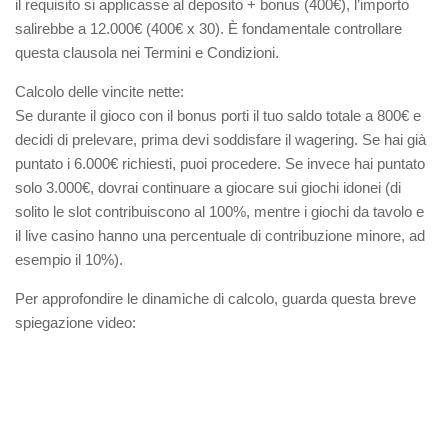
il requisito si applicasse al deposito + bonus (400€), l’importo
salirebbe a 12.000€ (400€ x 30). È fondamentale controllare
questa clausola nei Termini e Condizioni.
Calcolo delle vincite nette:
Se durante il gioco con il bonus porti il tuo saldo totale a 800€ e
decidi di prelevare, prima devi soddisfare il wagering. Se hai già
puntato i 6.000€ richiesti, puoi procedere. Se invece hai puntato
solo 3.000€, dovrai continuare a giocare sui giochi idonei (di
solito le slot contribuiscono al 100%, mentre i giochi da tavolo e
il live casino hanno una percentuale di contribuzione minore, ad
esempio il 10%).
Per approfondire le dinamiche di calcolo, guarda questa breve
spiegazione video: