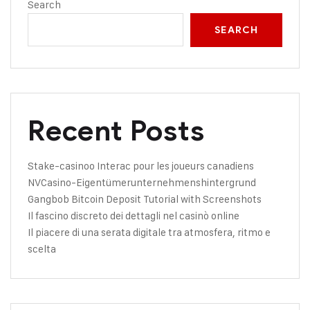
Search
SEARCH
Recent Posts
Stake-casinoo Interac pour les joueurs canadiens
NVCasino-Eigentümerunternehmenshintergrund
Gangbob Bitcoin Deposit Tutorial with Screenshots
Il fascino discreto dei dettagli nel casinò online
Il piacere di una serata digitale tra atmosfera, ritmo e
scelta