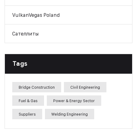
VulkanVegas Poland
Сателлиты
Tags
Bridge Construction
Civil Engineering
Fuel & Gas
Power & Energy Sector
Suppliers
Welding Engineering