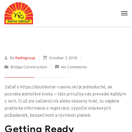
By
Rathigroup
October 7, 2018
Bridge Construction
No Comments
Začať s
https://doublestar-casino.sk/
je jednoduché, ak
poznáte jednotlivé kroky – táto príručka vás prevedie každým
z nich. Či už ste začiatočník alebo skúsený hráč, tu nájdete
praktické informácie o registrácii, výpočte stávkových
požiadaviek, bezpečnosti a rýchlosti platieb.
Getting Ready