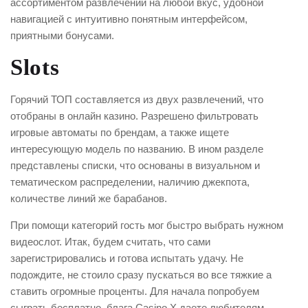
ассортиментом развлечений на любой вкус, удобной
навигацией с интуитивно понятным интерфейсом,
приятными бонусами.
Slots
Горячий ТОП составляется из двух развлечений, что
отобраны в онлайн казино. Разрешено фильтровать
игровые автоматы по брендам, а также ищете
интересующую модель по названию. В ином разделе
представлены списки, что основаны в визуальном и
тематическом распределении, наличию джекпота,
количестве линий же барабанов.
При помощи категорий гость мог быстро выбрать нужном
видеослот. Итак, будем считать, что сами
зарегистрировались и готова испытать удачу. Не
подождите, не стоило сразу пускаться во все тяжкие а
ставить огромные проценты. Для начала попробуем
сыграть бесплатно, блага Casino X даете любителям