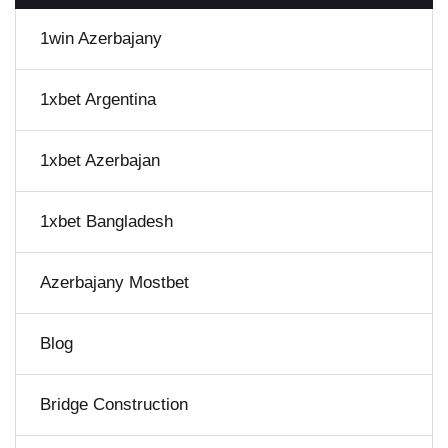
1win Azerbajany
1xbet Argentina
1xbet Azerbajan
1xbet Bangladesh
Azerbajany Mostbet
Blog
Bridge Construction