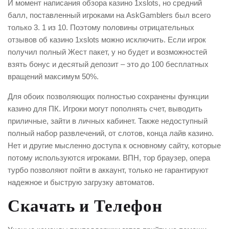
И момент написания обзора казино 1xslots, но средний
балл, поставленный игроками на AskGamblers был всего
только 3. 1 из 10. Поэтому половины отрицательных
отзывов об казино 1xslots можно исключить. Если игрок
получил полный Жест пакет, у но будет и возможностей
взять бонус и десятый депозит – это до 100 бесплатных
вращений максимум 50%.
Для обоих позволяющих полностью сохранены функции
казино для ПК. Игроки могут пополнять счет, выводить
приличные, зайти в личных кабинет. Также недоступный
полный набор развлечений, от слотов, конца лайв казино.
Нет и другие мысленно доступа к основному сайту, которые
потому используются игроками. ВПН, тор браузер, опера
турбо позволяют пойти в аккаунт, только не гарантируют
надежное и быструю загрузку автоматов.
Скачать и Телефон