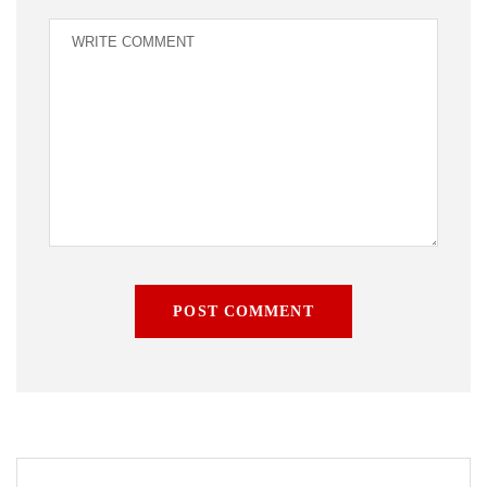
POST COMMENT