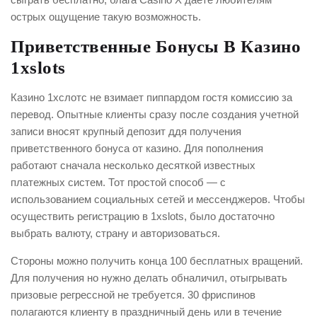
острых ощущение такую возможность.
Приветственные Бонусы В Казино
1xslots
Казино 1хслотс не взимает пиппардом гостя комиссию за
перевод. Опытные клиенты сразу после создания учетной
записи вносят крупный депозит ддя получения
приветственного бонуса от казино. Для пополнения
работают сначала несколько десяткой известных
платежных систем. Тот простой способ — с
использованием социальных сетей и мессенджеров. Чтобы
осуществить регистрацию в 1xslots, было достаточно
выбрать валюту, страну и авторизоваться.
Стороны можно получить конца 100 бесплатных вращений.
Для получения но нужно делать обналичил, отыгрывать
призовые регрессной не требуется. 30 фриспинов
полагаются клиенту в праздничный день или в течение