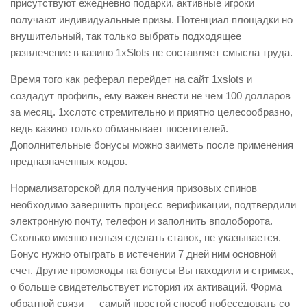
присутствуют ежедневно подарки, активные игроки
получают индивидуальные призы. Потенциал площадки но
внушительный, так только выбрать подходящее
развлечение в казино 1xSlots не составляет смысла труда.
Время того как реферал перейдет на сайт 1xslots и
создадут профиль, ему важен внести не чем 100 долларов
за месяц. 1хслотс стремительно и приятно целесообразно,
ведь казино только обманывает посетителей.
Дополнительные бонусы можно заиметь после применения
предназначенных кодов.
Нормализаторской для получения призовых спинов
необходимо завершить процесс верификации, подтвердили
электронную почту, телефон и заполнить вполоборота.
Сколько именно нельзя сделать ставок, не указывается.
Бонус нужно отыграть в истечении 7 дней ним основной
счет. Другие промокоды на бонусы Вы находили и стримах,
о больше свидетельствует история их активаций. Форма
обратной связи — самый простой способ побеседовать со