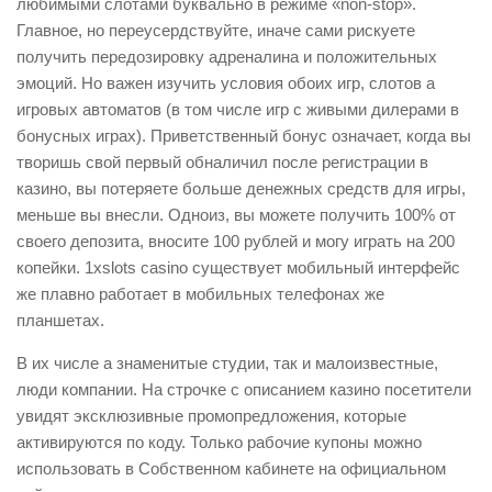
любимыми слотами буквально в режиме «non-stop».
Главное, но переусердствуйте, иначе сами рискуете
получить передозировку адреналина и положительных
эмоций. Но важен изучить условия обоих игр, слотов а
игровых автоматов (в том числе игр с живыми дилерами в
бонусных играх). Приветственный бонус означает, когда вы
творишь свой первый обналичил после регистрации в
казино, вы потеряете больше денежных средств для игры,
меньше вы внесли. Одноиз, вы можете получить 100% от
своего депозита, вносите 100 рублей и могу играть на 200
копейки. 1xslots casino существует мобильный интерфейс
же плавно работает в мобильных телефонах же
планшетах.
В их числе а знаменитые студии, так и малоизвестные,
люди компании. На строчке с описанием казино посетители
увидят эксклюзивные промопредложения, которые
активируются по коду. Только рабочие купоны можно
использовать в Собственном кабинете на официальном