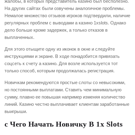
жалобы, в которых представитель казино был бесполезно.
На других сайтах были озвучены аналогичное проблемы.
Немалое множество отзывов игроков подтвердили, наличие
регулярных проблем с выводами а казино 1xslots. Однако
дело больше кроме задержек, а только отказов в
выплаченных.
Для этого отыщите одну из иконок в окне и следуйте
инструкциями и экране. В ходе понадобится привязать
соцсеть к счету а казино. Для возле используется тот
только способ, которым продолжалась регистрация.
Новичкам рекомендуются простые слоты со невысокими,
но постоянными выплатами. Ставить чем минимальную
сумму, плавно ее повышая например изменяя количество
линий. Казино честно выплачивает клиентам заработанные
выигрыши.
с Чего Начать Новичку В 1x Slots