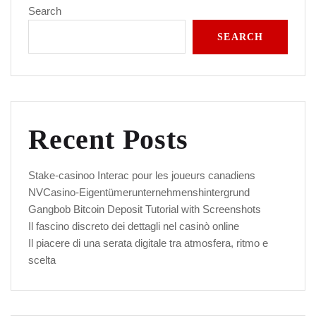
Search
SEARCH
Recent Posts
Stake-casinoo Interac pour les joueurs canadiens
NVCasino-Eigentümerunternehmenshintergrund
Gangbob Bitcoin Deposit Tutorial with Screenshots
Il fascino discreto dei dettagli nel casinò online
Il piacere di una serata digitale tra atmosfera, ritmo e
scelta