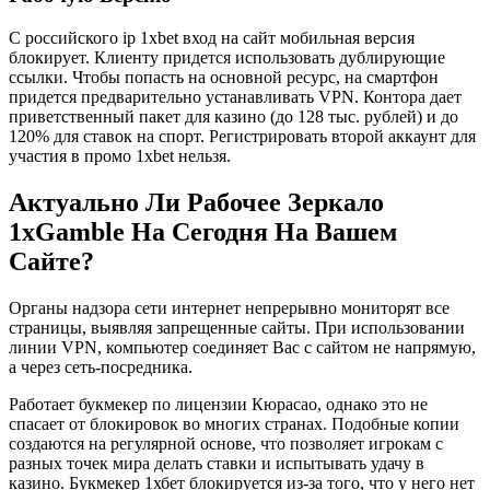
С российского ip 1xbet вход на сайт мобильная версия
блокирует. Клиенту придется использовать дублирующие
ссылки. Чтобы попасть на основной ресурс, на смартфон
придется предварительно устанавливать VPN. Контора дает
приветственный пакет для казино (до 128 тыс. рублей) и до
120% для ставок на спорт. Регистрировать второй аккаунт для
участия в промо 1xbet нельзя.
Актуально Ли Рабочее Зеркало
1xGamble На Сегодня На Вашем
Сайте?
Органы надзора сети интернет непрерывно мониторят все
страницы, выявляя запрещенные сайты. При использовании
линии VPN, компьютер соединяет Вас с сайтом не напрямую,
а через сеть-посредника.
Работает букмекер по лицензии Кюрасао, однако это не
спасает от блокировок во многих странах. Подобные копии
создаются на регулярной основе, что позволяет игрокам с
разных точек мира делать ставки и испытывать удачу в
казино. Букмекер 1хбет блокируется из-за того, что у него нет