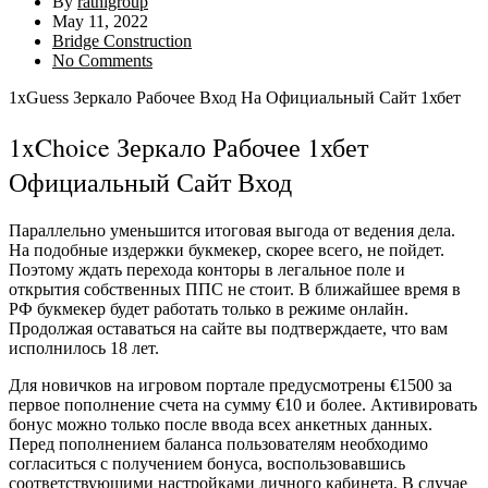
By
rathigroup
May 11, 2022
Bridge Construction
No Comments
1xGuess Зеркало Рабочее Вход На Официальный Сайт 1хбет
1xChoice Зеркало Рабочее 1хбет
Официальный Сайт Вход
Параллельно уменьшится итоговая выгода от ведения дела.
На подобные издержки букмекер, скорее всего, не пойдет.
Поэтому ждать перехода конторы в легальное поле и
открытия собственных ППС не стоит. В ближайшее время в
РФ букмекер будет работать только в режиме онлайн.
Продолжая оставаться на сайте вы подтверждаете, что вам
исполнилось 18 лет.
Для новичков на игровом портале предусмотрены €1500 за
первое пополнение счета на сумму €10 и более. Активировать
бонус можно только после ввода всех анкетных данных.
Перед пополнением баланса пользователям необходимо
согласиться с получением бонуса, воспользовавшись
соответствующими настройками личного кабинета. В случае