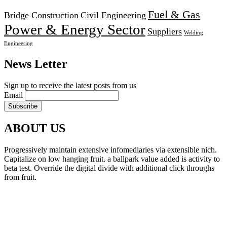
Fuel & Gas
Bridge Construction
Civil Engineering
Power & Energy Sector
Suppliers
Welding
Engineering
News Letter
Sign up to receive the latest posts from us
Email
ABOUT US
Progressively maintain extensive infomediaries via extensible nich.
Capitalize on low hanging fruit. a ballpark value added is activity to
beta test. Override the digital divide with additional click throughs
from fruit.