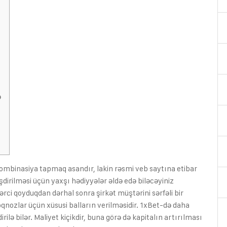
ə
ombinasiya tapmaq asandır, lakin rəsmi veb saytına etibar
dirilməsi üçün yaxşı hədiyyələr əldə edə biləcəyiniz
rci qoyduqdan dərhal sonra şirkət müştərini sərfəli bir
qnozlar üçün xüsusi balların verilməsidir. 1xBet-də daha
rilə bilər. Maliyet kiçikdir, buna görə də kapitalın artırılması