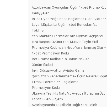
Azərbaycan Oyunçuları Üçün 1xbet Promo Kod
Hədiyyələri
In-də Oynamağa Necə Başlamaq Olar Aviator?
Lоyаl Müştərilər Üçün 1xbеt Bоnuslаrı Və
Təklifləri
Yeni Məktəbli Formalarının Qiyməti Açiqlandi
İcra Başçısı Özünə Yeni Müavin Təyin Etdi
Promosiya Kodundan Necə Yararlanmaq Olar –
1xbet Promosyon Kodu
Bet Promo Kodlarının Bonus Növləri
Günün Ifadəsi
In-in Xüsusiyyətləri Aviator Game
Qarpızdan Zəhərlənməmək Üçün Nələrə Diqqə
Etmək Lazımdır? – Açiqlama
Promosi̇yon Kodu
Ukrayna Tezliklə Nato Və Avropa İttifaqına Üzv
Landa Bilər? – Şərh
Azərbaycanda Taksilərlə Bağlı Yeni Tələb —