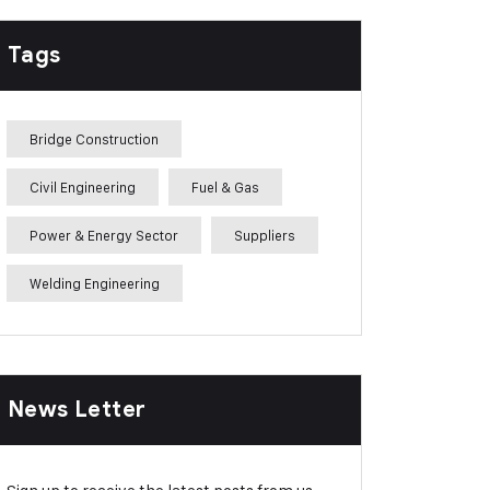
Tags
Bridge Construction
Civil Engineering
Fuel & Gas
Power & Energy Sector
Suppliers
Welding Engineering
News Letter