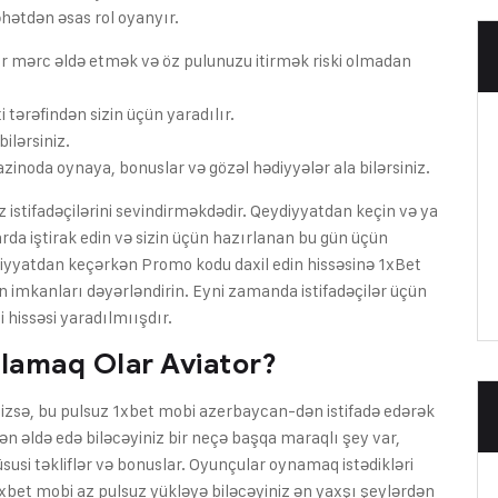
ətdən əsas rol oyanyır.
r mərc əldə etmək və öz pulunuzu itirmək riski olmadan
 tərəfindən sizin üçün yaradılır.
ilərsiniz.
inoda oynaya, bonuslar və gözəl hədiyyələr ala bilərsiniz.
 istifadəçilərini sevindirməkdədir. Qeydiyyatdan keçin və ya
rda iştirak edin və sizin üçün hazırlanan bu gün üçün
diyyatdan keçərkən Promo kodu daxil edin hissəsinə 1xBet
n imkanları dəyərləndirin. Eyni zamanda istifadəçilər üçün
hissəsi yaradılmıışdır.
lamaq Olar Aviator?
izsə, bu pulsuz 1xbet mobi azerbaycan-dən istifadə edərək
ən əldə edə biləcəyiniz bir neçə başqa maraqlı şey var,
usi təkliflər və bonuslar. Oyunçular oynamaq istədikləri
xbet mobi az pulsuz yükləyə biləcəyiniz ən yaxşı şeylərdən