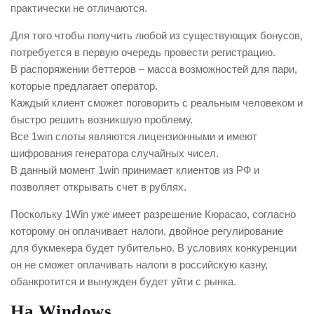
практически не отличаются.
Для того чтобы получить любой из существующих бонусов,
потребуется в первую очередь провести регистрацию.
В распоряжении беттеров – масса возможностей для пари,
которые предлагает оператор.
Каждый клиент сможет поговорить с реальным человеком и
быстро решить возникшую проблему.
Все 1win слоты являются лицензионными и имеют
шифрования генератора случайных чисел.
В данный момент 1win принимает клиентов из РФ и
позволяет открывать счет в рублях.
Поскольку 1Win уже имеет разрешение Кюрасао, согласно
которому он оплачивает налоги, двойное регулирование
для букмекера будет губительно. В условиях конкуренции
он не сможет оплачивать налоги в российскую казну,
обанкротится и вынужден будет уйти с рынка.
На Windows