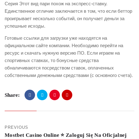
Серия Этот вид пари похож на экспресс-ставку.
Единственное отличие заключается в том, что если беттор
проигрывает несколько событий, он получает деньги за
успешные исходы.
Готовые ссылки для загрузки уже находятся на
официальном сайте компании. Необходимо перейти на
ресурс и скачать нужную версию ПО. Если играем на
спортивных ставках, то бонусные средства
обналичиваются посредством ставок, оплаченных
собственными денежными средствами (с основного счета).
Share:
PREVIOUS
Mostbet Casino Online ⭐️ Zaloguj Się Na Oficjalnej