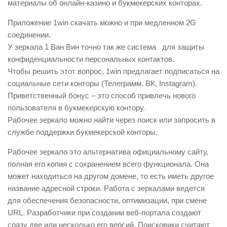
материалы об онлайн-казино и букмекерских конторах.
Приложение 1win скачать можно и при медленном 2G
соединении.
У зеркала 1 Ван Вин точно так же система для защиты
конфиденциальности персональных контактов.
Чтобы решить этот вопрос, 1win предлагает подписаться на
социальные сети конторы (Телеграмм, ВК, Instagram).
Приветственный бонус – это способ привлечь нового
пользователя в букмекерскую контору.
Рабочее зеркало можно найти через поиск или запросить в
службе поддержки букмекерской конторы.
Рабочее зеркало это альтернатива официальному сайту,
полная его копия с сохранением всего функционала. Она
может находиться на другом домене, то есть иметь другое
название адресной строки. Работа с зеркалами ведется
для обеспечения безопасности, оптимизации, при смене
URL. Разработчики при создании веб-портала создают
сразу две или несколько его версий. Поисковики считают