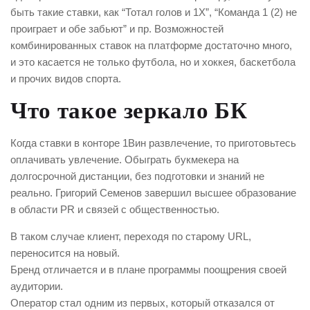
быть такие ставки, как “Тотал голов и 1Х”, “Команда 1 (2) не
проиграет и обе забьют” и пр. Возможностей
комбинированных ставок на платформе достаточно много,
и это касается не только футбола, но и хоккея, баскетбола
и прочих видов спорта.
Что такое зеркало БК
Когда ставки в конторе 1Вин развлечение, то приготовьтесь
оплачивать увлечение. Обыграть букмекера на
долгосрочной дистанции, без подготовки и знаний не
реально. Григорий Семенов завершил высшее образование
в области PR и связей с общественностью.
В таком случае клиент, переходя по старому URL,
переносится на новый.
Бренд отличается и в плане программы поощрения своей
аудитории.
Оператор стал одним из первых, который отказался от