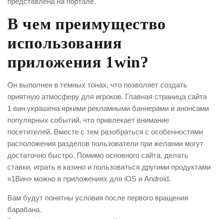
представлена на портале.
В чем преимущество
использования
приложения 1win?
Он выполнен в темных тонах, что позволяет создать
приятную атмосферу для игроков. Главная страница сайта
1 вин украшена яркими рекламными баннерами и анонсами
популярных событий, что привлекает внимание
посетителей. Вместе с тем разобраться с особенностями
расположения разделов пользователи при желании могут
достаточно быстро. Помимо основного сайта, делать
ставки, играть в казино и пользоваться другими продуктами
«1Вин» можно в приложениях для iOS и Android.
Вам будут понятны условия после первого вращения
барабана.