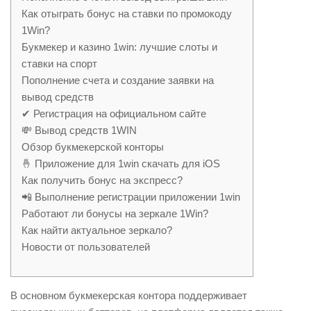
Как отыграть бонус на ставки по промокоду
1Win?
Букмекер и казино 1win: лучшие слоты и
ставки на спорт
Пополнение счета и создание заявки на
вывод средств
✔ Регистрация на официальном сайте
💸 Вывод средств 1WIN
Обзор букмекерской конторы
🤞 Приложение для 1win скачать для iOS
Как получить бонус на экспресс?
📲 Выполнение регистрации приложении 1win
Работают ли бонусы на зеркале 1Win?
Как найти актуальное зеркало?
Новости от пользователей
В основном букмекерская контора поддерживает