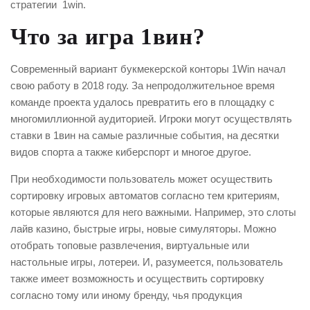
стратегии 1win.
Что за игра 1вин?
Современный вариант букмекерской конторы 1Win начал
свою работу в 2018 году. За непродолжительное время
команде проекта удалось превратить его в площадку с
многомиллионной аудиторией. Игроки могут осуществлять
ставки в 1вин на самые различные события, на десятки
видов спорта а также киберспорт и многое другое.
При необходимости пользователь может осуществить
сортировку игровых автоматов согласно тем критериям,
которые являются для него важными. Например, это слоты
лайв казино, быстрые игры, новые симуляторы. Можно
отобрать топовые развлечения, виртуальные или
настольные игры, лотереи. И, разумеется, пользователь
также имеет возможность и осуществить сортировку
согласно тому или иному бренду, чья продукция