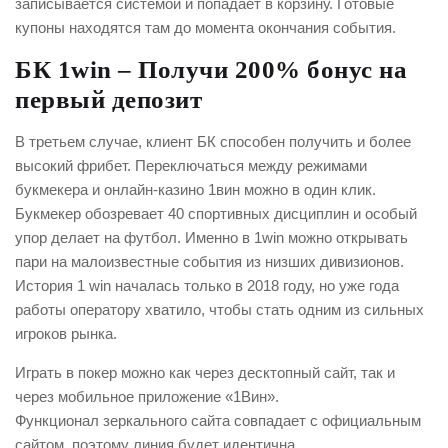
записывается системой и попадает в корзину. Готовые
купоны находятся там до момента окончания события.
БК 1win – Получи 200% бонус на
первый депозит
В третьем случае, клиент БК способен получить и более
высокий фрибет. Переключаться между режимами
букмекера и онлайн-казино 1вин можно в один клик.
Букмекер обозревает 40 спортивных дисциплин и особый
упор делает на футбол. Именно в 1win можно открывать
пари на малоизвестные события из низших дивизионов.
История 1 win началась только в 2018 году, но уже года
работы оператору хватило, чтобы стать одним из сильных
игроков рынка.
Играть в покер можно как через десктопный сайт, так и
через мобильное приложение «1Вин».
Функционал зеркального сайта совпадает с официальным
сайтом, поэтому линия будет идентична.