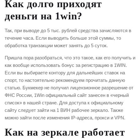
Как долго приходят
деньги на 1win?
Так, при выводе до 5 тыс. рублей средства зачисляются в
течение часа. Если выводить больше этой суммы, то
обработка транзакции может занять до 5 суток.
Пришла пора разобраться, что это такое, как его получить и
как вообще использовать бонус за регистрацию в 1WIN.
Если вы выбираете контору для дальнейших ставок на
спорт, то настоятельно рекомендуем прочитать данную
статью. Букмекер не получил лицензионное разрешение от
ФНС России, 1Win официальный сайт занесен в «черный
список» в нашей стране. Для доступа к официальному
сайту следует зайти на 1 ВИН рабочее зеркало. Также
можно зайти после изменения IP-адреса, прокси и VPN.
Как на зеркале работает