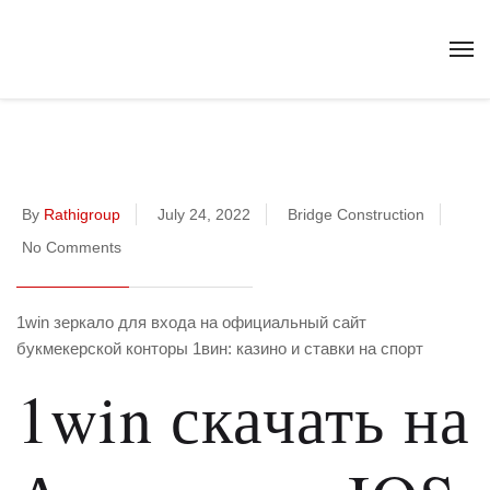
By
Rathigroup
July 24, 2022
Bridge Construction
No Comments
1win зеркало для входа на официальный сайт
букмекерской конторы 1вин: казино и ставки на спорт
1win скачать на