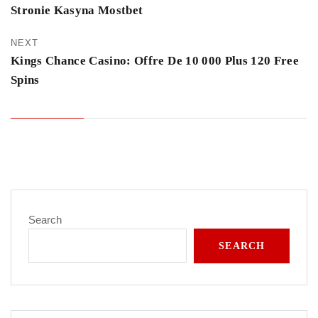
Stronie Kasyna Mostbet
NEXT
Kings Chance Casino: Offre De 10 000 Plus 120 Free
Spins
Search
SEARCH